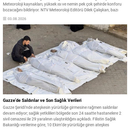
Meteoroloji kaynakları, yüksek ısı ve nemin pek çok şehirde konforu
bozacağını bildiriyor. NTV Meteoroloji Editörü Dilek Çalışkan, bazı
bölgelerde geçmiş rekorların görülebileceğini belirtti ve vatandaşları
03.08.2026
önlem almaya çağırdı. Beklenen Hava ve Yangın Riski...
Gazze’de Saldırılar ve Son Sağlık Verileri
Gazze Şeridi’nde ateşkesin yürürlüğe girmesine rağmen saldırılar
devam ediyor; sağlık yetkilileri bölgede son 24 saatte hastanelere 2
sivil cenazesi ile 29 yaralının ulaştırıldığını açıkladı. Filistin Sağlık
Bakanlığı verilerine göre, 10 Ekim’de yürürlüğe giren ateşkes