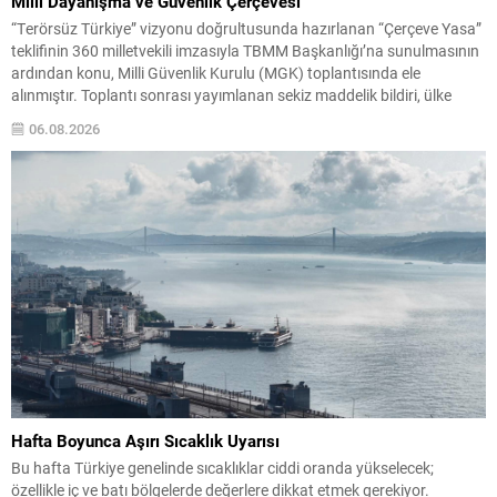
Milli Dayanışma ve Güvenlik Çerçevesi
“Terörsüz Türkiye” vizyonu doğrultusunda hazırlanan “Çerçeve Yasa”
teklifinin 360 milletvekili imzasıyla TBMM Başkanlığı’na sunulmasının
ardından konu, Milli Güvenlik Kurulu (MGK) toplantısında ele
alınmıştır. Toplantı sonrası yayımlanan sekiz maddelik bildiri, ülke
güvenliği ve bölgesel gelişmelere dair değerlendirmeleri içermektedir.
06.08.2026
Yaklaşık 2 saat 15 dakika süren oturumun sonuç metninde; terörle
mücadele, bölgesel istikrar,...
Hafta Boyunca Aşırı Sıcaklık Uyarısı
Bu hafta Türkiye genelinde sıcaklıklar ciddi oranda yükselecek;
özellikle iç ve batı bölgelerde değerlere dikkat etmek gerekiyor.