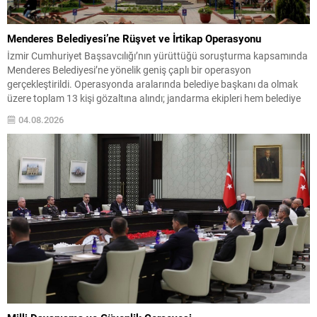
Menderes Belediyesi’ne Rüşvet ve İrtikap Operasyonu
İzmir Cumhuriyet Başsavcılığı’nın yürüttüğü soruşturma kapsamında
Menderes Belediyesi’ne yönelik geniş çaplı bir operasyon
gerçekleştirildi. Operasyonda aralarında belediye başkanı da olmak
üzere toplam 13 kişi gözaltına alındı; jandarma ekipleri hem belediye
binasında hem de başkanın evinde arama yaptı. Savcılığın iddiaları
04.08.2026
rüşvet ve irtikap suçlarına ilişkin olup, soruşturma sürüyor.
Yetkililerden edinilen bilgilere...