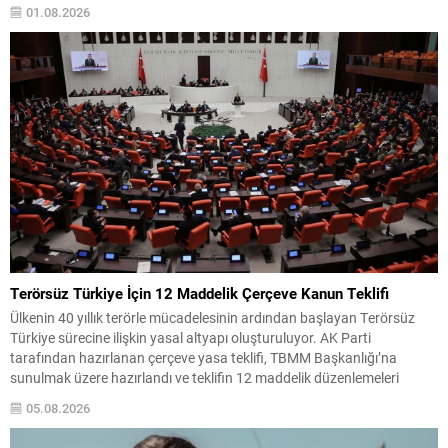
anlaşmasından bu yana yaralı sayısı 4 bin 53e yükseldi, ölü sayısı ise
01.08.2026
bin 222 olarak kaydedildi....
Terörsüz Türkiye İçin 12 Maddelik Çerçeve Kanun Teklifi
Ülkenin 40 yıllık terörle mücadelesinin ardından başlayan Terörsüz
Türkiye sürecine ilişkin yasal altyapı oluşturuluyor. AK Parti
tarafından hazırlanan çerçeve yasa teklifi, TBMM Başkanlığı’na
sunulmak üzere hazırlandı ve teklifin 12 maddelik düzenlemeleri
kamuoyuyla paylaşıldı. Hazırlanan düzenleme, örgütün fiili varlığını
05.08.2026
sona erdirdiğinin ve tüm silah ile mühimmatını teslim ettiğinin güvenlik
kurumlarınca tespiti...