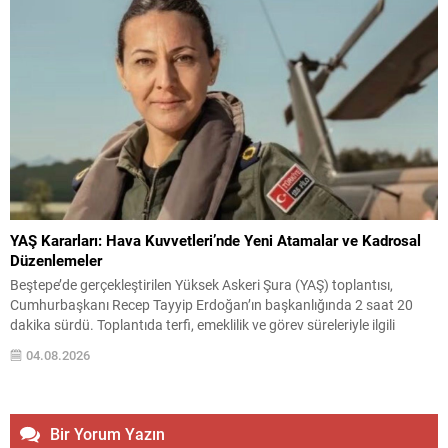
YAŞ Kararları: Hava Kuvvetleri’nde Yeni Atamalar ve Kadrosal
Düzenlemeler
Beştepe’de gerçekleştirilen Yüksek Askeri Şura (YAŞ) toplantısı,
Cumhurbaşkanı Recep Tayyip Erdoğan’ın başkanlığında 2 saat 20
dakika sürdü. Toplantıda terfi, emeklilik ve görev süreleriyle ilgili
kararlar ele alındı. YAŞ kararları kapsamında kuvvet komutanlıkları ile
04.08.2026
üst düzey rütbelerdeki değişiklikler açıklandı; atama ve süre
uzatmaları ile bazı personelin emekliliğe sevkleri belirlendi. Hava
Kuvvetleri...
Bir Yorum Yazın