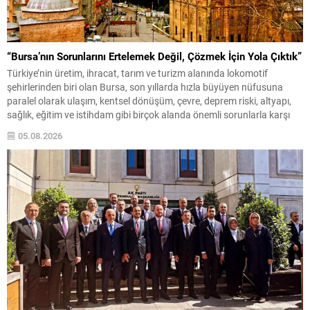
“Bursa’nın Sorunlarını Ertelemek Değil, Çözmek İçin Yola Çıktık”
Türkiye’nin üretim, ihracat, tarım ve turizm alanında lokomotif
şehirlerinden biri olan Bursa, son yıllarda hızla büyüyen nüfusuna
paralel olarak ulaşım, kentsel dönüşüm, çevre, deprem riski, altyapı,
sağlık, eğitim ve istihdam gibi birçok alanda önemli sorunlarla karşı
karşıya bulunuyor. Yaklaşık dört milyonluk nüfusuyla Türkiye’nin en
05.08.2026
büyük metropollerinden biri olan kentte, yıllardır...