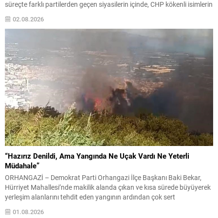
süreçte farklı partilerden geçen siyasilerin içinde, CHP kökenli isimlerin
öne çıktığı gözlendi. Sakarya Milletvekili Ümit Dikbayır hakkında son
02.08.2026
dönemde en çok konuşulan konu, tekrar bir...
“Hazırız Denildi, Ama Yangında Ne Uçak Vardı Ne Yeterli
Müdahale”
ORHANGAZİ – Demokrat Parti Orhangazi İlçe Başkanı Baki Bekar,
Hürriyet Mahallesi’nde makilik alanda çıkan ve kısa sürede büyüyerek
yerleşim alanlarını tehdit eden yangının ardından çok sert
açıklamalarda bulundu. Yangının ilk anlarından itibaren bölgede
01.08.2026
incelemelerde bulunduklarını belirten Bekar, müdahale sürecinde ciddi