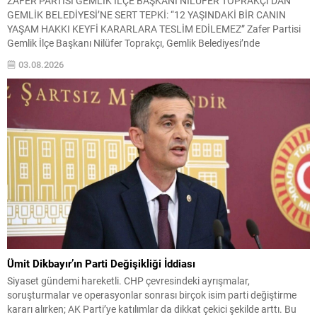
ZAFER PARTİSİ GEMLİK İLÇE BAŞKANI NİLÜFER TOPRAKÇI’DAN
GEMLİK BELEDİYESİ’NE SERT TEPKİ: “12 YAŞINDAKİ BİR CANIN
YAŞAM HAKKI KEYFİ KARARLARA TESLİM EDİLEMEZ” Zafer Partisi
Gemlik İlçe Başkanı Nilüfer Toprakçı, Gemlik Belediyesi’nde
yaşandığını belirttiği bir sahiplendirme sürecine ilişkin kamuoyuna
03.08.2026
kapsamlı bir açıklama yaptı. Toprakçı, yıllardır sokakta vatandaşların
bakımını üstlendiği 12 yaşındaki yaşlı...
Ümit Dikbayır’ın Parti Değişikliği İddiası
Siyaset gündemi hareketli. CHP çevresindeki ayrışmalar,
soruşturmalar ve operasyonlar sonrası birçok isim parti değiştirme
kararı alırken; AK Parti’ye katılımlar da dikkat çekici şekilde arttı. Bu