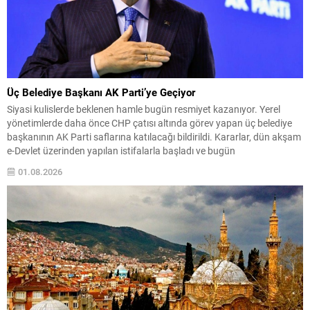
Üç Belediye Başkanı AK Parti’ye Geçiyor
Siyasi kulislerde beklenen hamle bugün resmiyet kazanıyor. Yerel
yönetimlerde daha önce CHP çatısı altında görev yapan üç belediye
başkanının AK Parti saflarına katılacağı bildirildi. Kararlar, dün akşam
e-Devlet üzerinden yapılan istifalarla başladı ve bugün
gerçekleştirilecek törenle kamuoyuna açıklanacak. Katılacak isimler
01.08.2026
ve süreç CHP’den istifa eden Tuzla Belediye Başkanı Eren Ali...