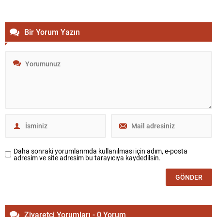
koordinasyon eksiklikleri ve hazırlık yetersizlikleri yaşandığını öne
sürerek yetkilileri eleştirdi....
Bir Yorum Yazın
Daha sonraki yorumlarımda kullanılması için adım, e-posta
adresim ve site adresim bu tarayıcıya kaydedilsin.
Ziyaretçi Yorumları - 0 Yorum