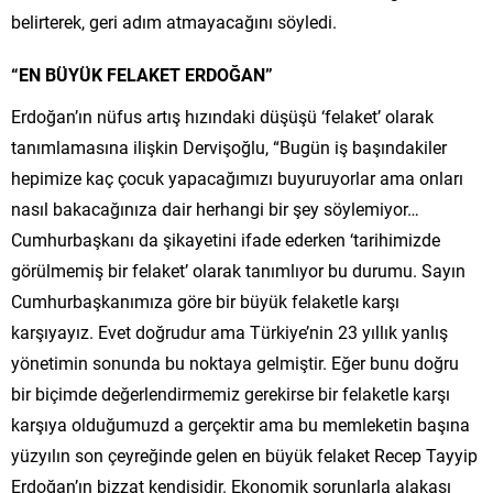
belirterek, geri adım atmayacağını söyledi.
“EN BÜYÜK FELAKET ERDOĞAN”
Erdoğan’ın nüfus artış hızındaki düşüşü ‘felaket’ olarak
tanımlamasına ilişkin Dervişoğlu, “Bugün iş başındakiler
hepimize kaç çocuk yapacağımızı buyuruyorlar ama onları
nasıl bakacağınıza dair herhangi bir şey söylemiyor…
Cumhurbaşkanı da şikayetini ifade ederken ‘tarihimizde
görülmemiş bir felaket’ olarak tanımlıyor bu durumu. Sayın
Cumhurbaşkanımıza göre bir büyük felaketle karşı
karşıyayız. Evet doğrudur ama Türkiye’nin 23 yıllık yanlış
yönetimin sonunda bu noktaya gelmiştir. Eğer bunu doğru
bir biçimde değerlendirmemiz gerekirse bir felaketle karşı
karşıya olduğumuzd a gerçektir ama bu memleketin başına
yüzyılın son çeyreğinde gelen en büyük felaket Recep Tayyip
Erdoğan’ın bizzat kendisidir. Ekonomik sorunlarla alakası