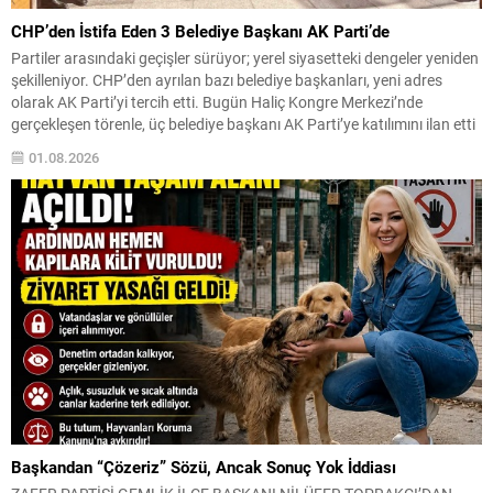
CHP’den İstifa Eden 3 Belediye Başkanı AK Parti’de
Partiler arasındaki geçişler sürüyor; yerel siyasetteki dengeler yeniden
şekilleniyor. CHP’den ayrılan bazı belediye başkanları, yeni adres
olarak AK Parti’yi tercih etti. Bugün Haliç Kongre Merkezi’nde
gerçekleşen törenle, üç belediye başkanı AK Parti’ye katılımını ilan etti
ve partinin İstanbul teşkilatıyla buluştu. Katılımlar ve tören detayları
01.08.2026
CHP’den ayrılarak AK Parti’ye geçen isimler:...
Başkandan “Çözeriz” Sözü, Ancak Sonuç Yok İddiası