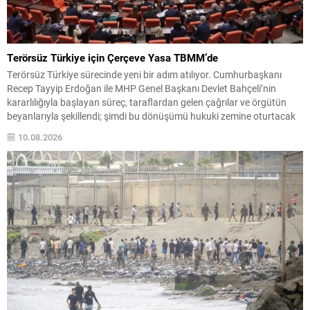
Terörsüz Türkiye için Çerçeve Yasa TBMM’de
Terörsüz Türkiye sürecinde yeni bir adım atılıyor. Cumhurbaşkanı
Recep Tayyip Erdoğan ile MHP Genel Başkanı Devlet Bahçeli’nin
kararlılığıyla başlayan süreç, taraflardan gelen çağrılar ve örgütün
beyanlarıyla şekillendi; şimdi bu dönüşümü hukuki zemine oturtacak
çerçeve yasa Meclis gündemine geliyor. Süreçteki önemli gelişmeler
10.08.2026
arasında Devlet Bahçeli’nin 22 Ekim 2024’teki çağrısı, Abdullah
Öcalan’ın...