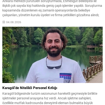
Ankara merkezli yürütülen soruşturmada, Etimesgut Belediyesi ile
ilişkili çok sayıda kişi hakkında geniş çaplı işlemler yapıldı. Soruşturma
kapsamında düzenlenen eş zamanlı operasyonlarda belediye
çalışanları, yönetim kurulu üyeleri ve firma yetkilileri gözaltına alındı;
bazı adres ve iş yerlerinde arama-el koyma işlemleri gerçekleştirildi.
04.08.2026
İçişleri Bakanlığı, tutuklanan belediye başkanı hakkında geçici
görevden uzaklaştırma...
Karagöl’de Nitelikli Personel Kıtlığı
Karagöl bölgesinde turizm sezonunun hareketli geçmesiyle birlikte
işletmeler personel arayışına hız verdi. Ancak işletme sahipleri,
özellikle mutfak kadrosunda deneyimli eleman bulmakta büyük