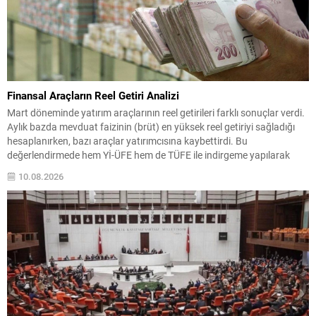
Finansal Araçların Reel Getiri Analizi
Mart döneminde yatırım araçlarının reel getirileri farklı sonuçlar verdi.
Aylık bazda mevduat faizinin (brüt) en yüksek reel getiriyi sağladığı
hesaplanırken, bazı araçlar yatırımcısına kaybettirdi. Bu
değerlendirmede hem Yİ-ÜFE hem de TÜFE ile indirgeme yapılarak
performanslar karşılaştırıldı. Ay ve Kısa Dönem Performansları Aylık
10.08.2026
değerlendirme: Yİ-ÜFE ile indirgendiğinde mevduat faizi (brüt)
%1,55;...