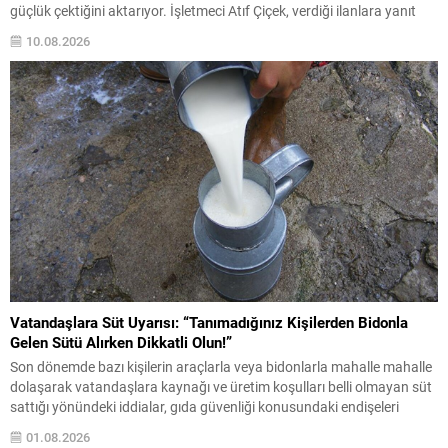
güçlük çektiğini aktarıyor. İşletmeci Atıf Çiçek, verdiği ilanlara yanıt
alamadığını ve yüksek maaş tekliflerinin bile sorunu çözmediğini
10.08.2026
belirtti. Çiçek, “Bence ülkemizde iş sorunu yok, iş seçme sorunu var....
Vatandaşlara Süt Uyarısı: “Tanımadığınız Kişilerden Bidonla
Gelen Sütü Alırken Dikkatli Olun!”
Son dönemde bazı kişilerin araçlarla veya bidonlarla mahalle mahalle
dolaşarak vatandaşlara kaynağı ve üretim koşulları belli olmayan süt
sattığı yönündeki iddialar, gıda güvenliği konusundaki endişeleri
yeniden gündeme getirdi. Vatandaşlara önemli bir uyarı yapılarak,
01.08.2026
özellikle tanınmayan kişilerden alınan açık sütlerde dikkatli olunması