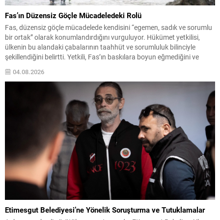
Fas’ın Düzensiz Göçle Mücadeledeki Rolü
Fas, düzensiz göçle mücadelede kendisini “egemen, sadık ve sorumlu
bir ortak” olarak konumlandırdığını vurguluyor. Hükümet yetkilisi,
ülkenin bu alandaki çabalarının taahhüt ve sorumluluk bilinciyle
şekillendiğini belirtti. Yetkili, Fas’ın baskılara boyun eğmediğini ve
politikalarının ne şantaj ne de zorlama sonucu belirlendiğini ifade
04.08.2026
ederek, mücadelenin ortak bir sorumluluk olduğunu söyledi. İş birliği...
Etimesgut Belediyesi’ne Yönelik Soruşturma ve Tutuklamalar