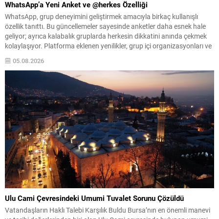
WhatsApp’a Yeni Anket ve @herkes Özelliği
WhatsApp, grup deneyimini geliştirmek amacıyla birkaç kullanışlı
özellik tanıttı. Bu güncellemeler sayesinde anketler daha esnek hale
geliyor; ayrıca kalabalık gruplarda herkesin dikkatini anında çekmek
kolaylaşıyor. Platforma eklenen yenilikler, grup içi organizasyonları ve
duyuruları yönetmeyi daha pratik bir hâle getiriyor. Aşağıda öne çıkan
05.08.2026
değişiklikler ve kullanım notları özetlenmiştir. Anketlerde esneklik ve...
Ulu Cami Çevresindeki Umumi Tuvalet Sorunu Çözüldü
Vatandaşların Haklı Talebi Karşılık Buldu Bursa’nın en önemli manevi