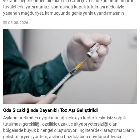
ve tarihi değerlerinden biri olan Ulu Cami çevresinde bulunan umumi
tuvaletlerin yatsı namazı sonrasında kapalı tutulması nedeniyle
yaşanan mağduriyet, kamuoyunda geniş yankı uyandırmasının
ardından çözüme kavuştu. Vatandaşların ve şehri ziyaret eden yerli ile
05.08.2026
yabancı misafirlerin uzun süredir dile getirdiği sorun, basının...
Oda Sıcaklığında Dayanıklı Toz Aşı Geliştirildi
Aşıların üretimden uygulanacağı noktaya kadar kesintisiz soğuk
tutulması gerekliliği, özellikle uzak ve altyapı yetersizliği olan
bölgelerde büyük bir engel oluşturuyor. İngiltere’deki araştırmacıların
geliştirdiği yeni yöntem, aşıların buzdolabına duyduğu ihtiyacı