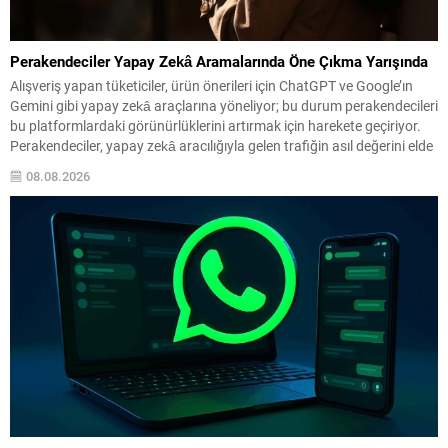
Perakendeciler Yapay Zekâ Aramalarında Öne Çıkma Yarışında
Alışveriş yapan tüketiciler, ürün önerileri için ChatGPT ve Google’ın
Gemini gibi yapay zekâ araçlarına yöneliyor; bu durum perakendecileri
bu platformlardaki görünürlüklerini artırmak için harekete geçiriyor.
Perakendeciler, yapay zekâ aracılığıyla gelen trafiğin asıl değerini elde
edebilmek için satın alma sürecinin kendi sitelerinde tamamlanmasını
08.08.2026
sağlamaya odaklanıyor. ABD’de Walmart, Ulta Beauty ve Wayfair...