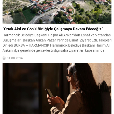
“Ortak Akıl ve Gönül Birliğiyle Çalışmaya Devam Edeceğiz”
Harmancık Belediye Başkanı Haşim Ali Arıkan’dan Esnaf ve Vatandaş
Buluşmaları Başkan Arıkan Pazar Yerinde Esnafı Ziyaret Etti, Talepleri
Dinledi BURSA – HARMANCIK Harmancık Belediye Başkanı Haşim Ali
Arıkan, ilçe genelinde gerçekleştirdiği saha ziyaretleri kapsamında
pazar yerinde esnaf ve vatandaşlarla bir araya geldi. İlçenin ekonomik
01.08.2026
ve sosyal yaşamında önemli bir yere...