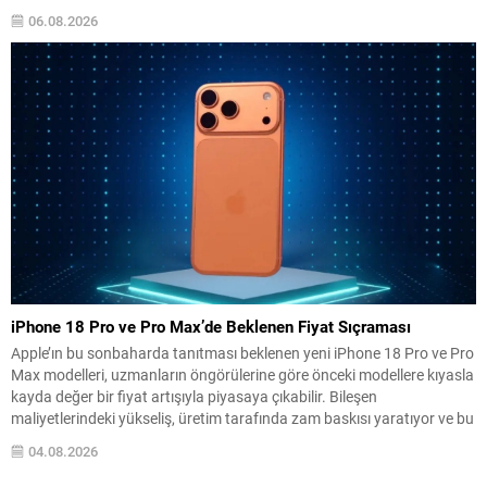
azaltma potansiyeli taşıyan bir çözüm sunuyor. Bilim insanları, sıvı
06.08.2026
formdaki tetanoz-difteri aşısını özel bir kurutma süreciyle toz hâline
getirerek, oda sıcaklığında...
iPhone 18 Pro ve Pro Max’de Beklenen Fiyat Sıçraması
Apple’ın bu sonbaharda tanıtması beklenen yeni iPhone 18 Pro ve Pro
Max modelleri, uzmanların öngörülerine göre önceki modellere kıyasla
kayda değer bir fiyat artışıyla piyasaya çıkabilir. Bileşen
maliyetlerindeki yükseliş, üretim tarafında zam baskısı yaratıyor ve bu
durum son kullanıcı fiyatlarına yansıyabilir. GF Securities analisti Jeff
04.08.2026
Pu ve diğer teknoloji gözlemcileri,...