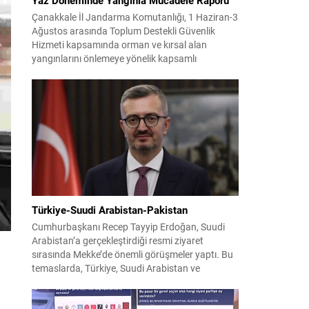
Çanakkale İl Jandarma Komutanlığı, 1 Haziran-3
Ağustos arasında Toplum Destekli Güvenlik
Hizmeti kapsamında orman ve kırsal alan
yangınlarını önlemeye yönelik kapsamlı
bilgilendirme çalışmaları yürüttü. On iki ilçede
görev yapan 178 tim ve 742 personel, sahada
aktif olarak halkı bilinçlendirdi ve denetim
faaliyetleri gerçekleştirdi. Faaliyetler esnasında
bin 315 biçerdöver ve balya...
Türkiye-Suudi Arabistan-Pakistan
Cumhurbaşkanı Recep Tayyip Erdoğan, Suudi
Arabistan’a gerçekleştirdiği resmi ziyaret
sırasında Mekke’de önemli görüşmeler yaptı. Bu
temaslarda, Türkiye, Suudi Arabistan ve
Pakistan arasında savunma alanında yeni bir iş
birliği çerçevesi oluşturuldu. Ziyaretin en somut