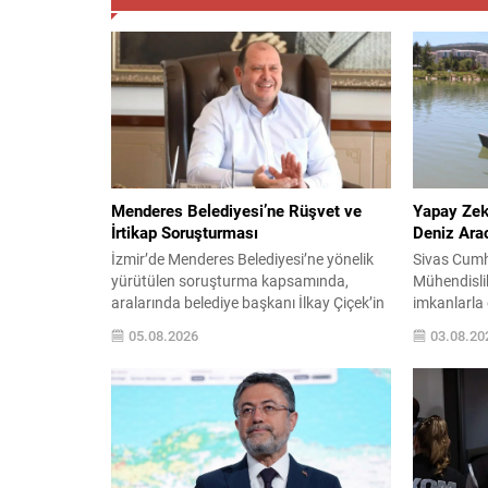
Menderes Belediyesi’ne Rüşvet ve
Yapay Zekâ
İrtikap Soruşturması
Deniz Ara
İzmir’de Menderes Belediyesi’ne yönelik
Sivas Cumhu
yürütülen soruşturma kapsamında,
Mühendislik 
aralarında belediye başkanı İlkay Çiçek’in
imkanlarla 
de bulunduğu 15 kişi gözaltına alındı.
destekli in
05.08.2026
03.08.20
Gözaltına alınanlar arasında başkan
projesiyle 
yardımcıları, imar ve şehircilik müdürü,
çeken bir ç
plan ve proje müdürü, yapı kontrol
kamera, se
müdürü ile bazı meclis üyeleri ve belediye
entegrasyon
personeli yer alıyor. Soruşturma
otonom göre
iddialarına göre belediyede, yapı kullanım
Geliştirile
izni...
bağımsız h