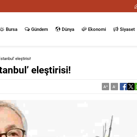
Bursa
Gündem
Dünya
Ekonomi
Siyaset
stanbul’ eleştirisi!
anbul’ eleştirisi!
A
+
A
-