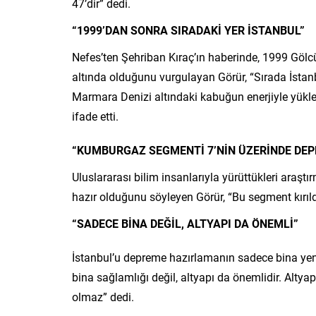
47’dir” dedi.
“1999’DAN SONRA SIRADAKİ YER İSTANBUL”
Nefes’ten Şehriban Kıraç’ın haberinde, 1999 Gölc
altında olduğunu vurgulayan Görür, “Sırada İstanbu
Marmara Denizi altındaki kabuğun enerjiyle yükle
ifade etti.
“KUMBURGAZ SEGMENTİ 7’NİN ÜZERİNDE DEP
Uluslararası bilim insanlarıyla yürüttükleri araş
hazır olduğunu söyleyen Görür, “Bu segment kırıld
“SADECE BİNA DEĞİL, ALTYAPI DA ÖNEMLİ”
İstanbul’u depreme hazırlamanın sadece bina yeni
bina sağlamlığı değil, altyapı da önemlidir. Alt
olmaz” dedi.