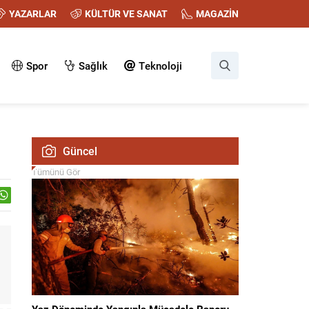
YAZARLAR
KÜLTÜR VE SANAT
MAGAZİN
Spor
Sağlık
Teknoloji
Güncel
Tümünü Gör
Yaz Döneminde Yangınla Mücadele Raporu