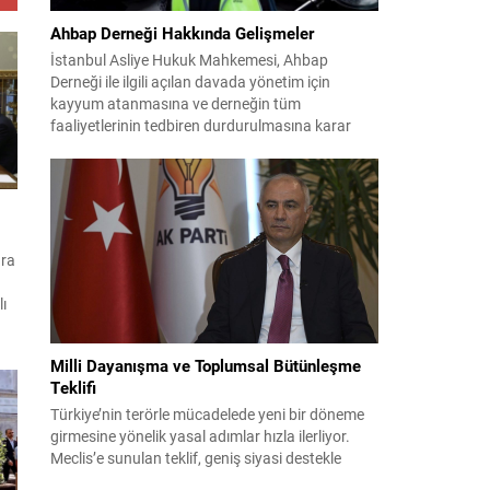
Ahbap Derneği Hakkında Gelişmeler
İstanbul Asliye Hukuk Mahkemesi, Ahbap
Derneği ile ilgili açılan davada yönetim için
kayyum atanmasına ve derneğin tüm
faaliyetlerinin tedbiren durdurulmasına karar
verdi. Daha önce mali denetim amaçlı kayyum
kararı verilmiş olup son adım doğrudan yönetime
ilişkin bir tedbir niteliği taşıyor. İstanbul Emniyet
Müdürlüğü Mali Suçlarla Mücadele Şube
Müdürlüğü ve İstanbul...
ura
lı
Milli Dayanışma ve Toplumsal Bütünleşme
ava
Teklifi
Türkiye’nin terörle mücadelede yeni bir döneme
girmesine yönelik yasal adımlar hızla ilerliyor.
Meclis’e sunulan teklif, geniş siyasi destekle
birlikte toplumsal barış ve güvenliği