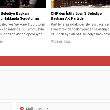
ve deniz unsurlarını...
 Belediye Başkanı
CHP’den İstifa Eden 3 Belediye
lu Hakkında Soruşturma
Başkanı AK Parti’de
elediyesi’ne yönelik yürütülen
Partiler arasındaki geçişler sürüyor; yer
a kapsamında 30 Temmuz’da
siyasetteki dengeler yeniden şekilleniyo
 şüpheli hakkında operasyon
CHP’den ayrılan bazı belediye başkanlar
 aralarında Belediye Başkanı
yeni adres olarak AK Parti’yi tercih etti.
26
01.08.2026
kçioğlu’nun da bulunduğu
Bugün Haliç Kongre Merkezi’nde
ında gözaltı kararı verildi.
gerçekleşen törenle, üç belediye başkan
kçioğlu, avukatları eşliğinde
AK Parti’ye katılımını ilan etti ve partini
iyet Müdürlüğü’nde ifade
İstanbul teşkilatıyla buluştu. Katılımlar
sonra Cumhuriyet
tören detayları CHP’den ayrılarak AK
ına sevk edildi. Soruşturma
Parti’ye geçen isimler:...
Beşikçioğlu’na yöneltilen
asında rüşvet, ihale
 irtikap...