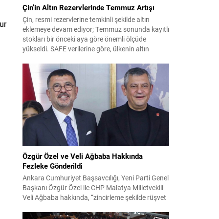
Çin’in Altın Rezervlerinde Temmuz Artışı
Çin, resmi rezervlerine temkinli şekilde altın
ur
eklemeye devam ediyor; Temmuz sonunda kayıtlı
stokları bir önceki aya göre önemli ölçüde
yükseldi. SAFE verilerine göre, ülkenin altın
rezervleri Temmuz’da 640 bin ons artış
göstererek 76.080.000 ons seviyesine ulaştı. Bu
artış, Çin’in aylık alımlarında yıl içinde dikkat
çeken bir yükselişi temsil ediyor. Temmuz...
Özgür Özel ve Veli Ağbaba Hakkında
Fezleke Gönderildi
Ankara Cumhuriyet Başsavcılığı, Yeni Parti Genel
Başkanı Özgür Özel ile CHP Malatya Milletvekili
Veli Ağbaba hakkında, “zincirleme şekilde rüşvet
almak” suçlamasıyla düzenlenen fezlekeleri
Adalet Bakanlığı’na sevk etti. Fezlekeler, 31 Mart