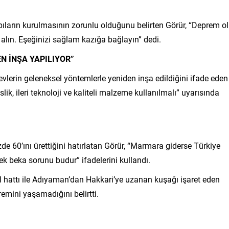
pıların kurulmasının zorunlu olduğunu belirten Görür, “Deprem ol
 alın. Eşeğinizi sağlam kazığa bağlayın” dedi.
N İNŞA YAPILIYOR”
vlerin geleneksel yöntemlerle yeniden inşa edildiğini ifade eden
ik, ileri teknoloji ve kaliteli malzeme kullanılmalı” uyarısında
zde 60’ını ürettiğini hatırlatan Görür, “Marmara giderse Türkiye
rçek beka sorunu budur” ifadelerini kullandı.
göl hattı ile Adıyaman’dan Hakkari’ye uzanan kuşağı işaret eden
remini yaşamadığını belirtti.