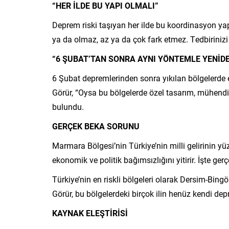
“HER İLDE BU YAPI OLMALI”
Deprem riski taşıyan her ilde bu koordinasyon ya
ya da olmaz, az ya da çok fark etmez. Tedbirinizi
“6 ŞUBAT’TAN SONRA AYNI YÖNTEMLE YENİDE
6 Şubat depremlerinden sonra yıkılan bölgelerde e
Görür, “Oysa bu bölgelerde özel tasarım, mühendisl
bulundu.
GERÇEK BEKA SORUNU
Marmara Bölgesi’nin Türkiye’nin milli gelirinin yü
ekonomik ve politik bağımsızlığını yitirir. İşte ge
Türkiye’nin en riskli bölgeleri olarak Dersim-Bin
Görür, bu bölgelerdeki birçok ilin henüz kendi dep
KAYNAK ELEŞTİRİSİ