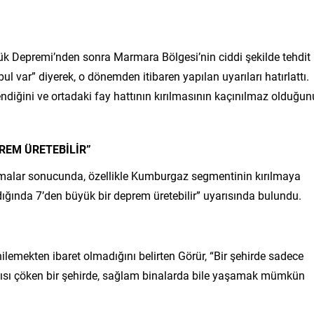
ük Depremi’nden sonra Marmara Bölgesi’nin ciddi şekilde tehdit
l var” diyerek, o dönemden itibaren yapılan uyarıları hatırlattı.
ndiğini ve ortadaki fay hattının kırılmasının kaçınılmaz olduğun
REM ÜRETEBİLİR”
tırmalar sonucunda, özellikle Kumburgaz segmentinin kırılmaya
ığında 7’den büyük bir deprem üretebilir” uyarısında bulundu.
lemekten ibaret olmadığını belirten Görür, “Bir şehirde sadece
yapısı çöken bir şehirde, sağlam binalarda bile yaşamak mümkün