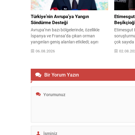
hava, kara 
Türkiye’nin Avrupa’ya Yangın
Etimesgut
Söndürme Desteği
Beşikçioğ
Avrupa’nın bazı bölgelerinde, özellikle
Etimesgut B
İspanya ve Fransa’da çıkan orman
soruşturm
yangınları geniş alanları etkiledi; aşırı
çok sayıda
sıcak ve kuraklık nedeniyle yüz binlerce
düzenlendi;
06.08.2026
02.08.20
kişi güvenli bölgelere tahliye edildi.
Erdal Beşi
Avrupa Birliği Sivil Koruma Mekanizması
kişiler hakk
çerçevesinde birçok ülke acil yardım
Başkan Beşi
talebinde bulundu ve yangınlarla
Ankara Emn
Bir Yorum Yazın
mücadele için uluslararası iş birliği hızla
verdikten 
devreye girdi. Türkiye, dost ülke...
Başsavcılığ
dosyasında 
iddialar ar
usulsüzlüğü,