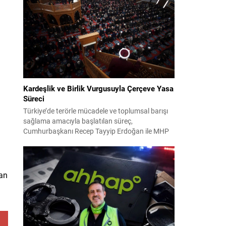
2024 yerel seçimleri ve 4-5 Kasım 2023’teki CHP
38. Olağan Kurultayı sürecine ilişkin iddiaları
kapsıyor. Daha önce Antalya ve İstanbul...
Kardeşlik ve Birlik Vurgusuyla Çerçeve Yasa
Süreci
Türkiye’de terörle mücadele ve toplumsal barışı
sağlama amacıyla başlatılan süreç,
Cumhurbaşkanı Recep Tayyip Erdoğan ile MHP
Lideri Devlet Bahçeli’nin ortak girişimleriyle yeni
bir döneme girdi. Yaklaşık iki yıldır devam eden
çalışmaların ardından şimdi sürecin yasal zemini,
12 maddelik bir çerçeve yasa ile şekillendiriliyor.
dan
Bugün komisyonda görüşülecek olan bu yasa
taslağı,...