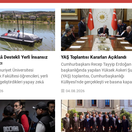
 Destekli Yerli İnsansız
YAŞ Toplantısı Kararları Açıklandı
cı
Cumhurbaşkanı Recep Tayyip Erdoğan
riyet Üniversitesi
başkanlığında yapılan Yüksek Askeri Ş
Fakültesi öğrencileri, yerli
(YAŞ) toplantısı, Cumhurbaşkanlığı
geliştirdikleri yapay zekâ
Külliyesi’nde gerçekleşti ve basına kapa
sansız deniz aracı (İDA)
olarak yaklaşık 2,5 saat sürdü.
26
04.08.2026
savunma teknolojilerinde dikkat
Toplantıda alınan kararlar kamuoyuyla
alışma ortaya koydu. Araç;
paylaşıldı. Öne çıkan gelişme olarak H
nsör ve drone
Kuvvetleri Komutanı Ziya Cemal
uyla çevresini analiz edip
Kadıoğlu’nun emekli edilmesi kararı yer
vler gerçekleştirebiliyor.
aldı. Toplantının Özeti YAŞ gündeminde
n sistem, deniz üzerinde
bulunan personel atamaları ve...
areket edebilmenin ötesinde;