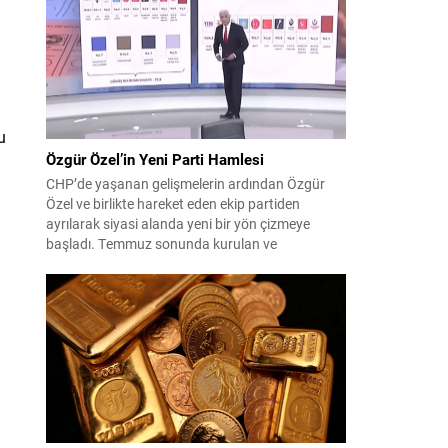
çıktısı, üç ülkenin imza attığı Mekke Ortak
Savunma Anlaşması oldu. Anlaşma; ortak
güvenlik yaklaşımıyla bölgesel barış, istikrar...
u
Özgür Özel’in Yeni Parti Hamlesi
CHP’de yaşanan gelişmelerin ardından Özgür
Özel ve birlikte hareket eden ekip partiden
ayrılarak siyasi alanda yeni bir yön çizmeye
başladı. Temmuz sonunda kurulan ve
kamuoyunda “Yeni Parti” olarak anılan oluşum,
kısa sürede muhalif medyanın gündemine girdi.
Kuruluşun hemen ardından bazı anket sonuçları
kamuoyuna yansıyınca, partinin tabanda karşılık
bulduğu iddiaları gündemi...