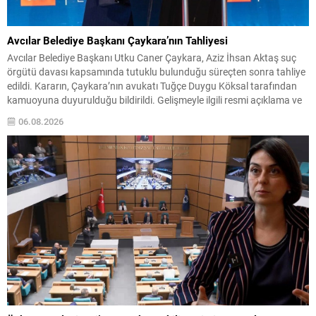
Avcılar Belediye Başkanı Çaykara’nın Tahliyesi
Avcılar Belediye Başkanı Utku Caner Çaykara, Aziz İhsan Aktaş suç
örgütü davası kapsamında tutuklu bulunduğu süreçten sonra tahliye
edildi. Kararın, Çaykara’nın avukatı Tuğçe Duygu Köksal tarafından
kamuoyuna duyurulduğu bildirildi. Gelişmeyle ilgili resmi açıklama ve
ayrıntıların ilerleyen saatlerde paylaşılacağı belirtiliyor. Olayın kısa
06.08.2026
özeti Çaykara, soruşturma ve yargılama sürecinde tutuklu bulunan
isimlerden...