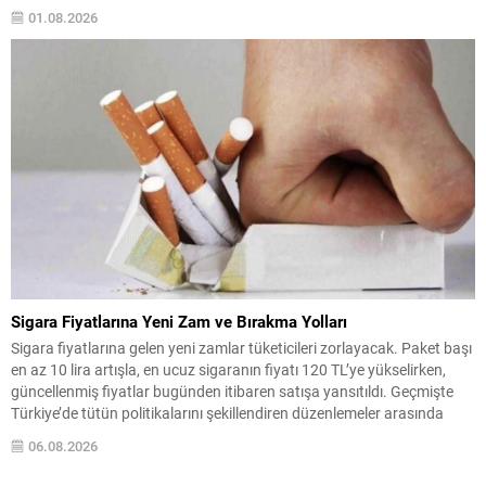
yasanın önümüzdeki hafta Meclis’e sunulacağını açıkladı. Yeni Parti
01.08.2026
Diyarbakır Milletvekili Sezgin Tanrıkulu, sürecin uygulama boyutuna
ilişkin açıklamalarda bulundu ve...
Sigara Fiyatlarına Yeni Zam ve Bırakma Yolları
Sigara fiyatlarına gelen yeni zamlar tüketicileri zorlayacak. Paket başı
en az 10 lira artışla, en ucuz sigaranın fiyatı 120 TL’ye yükselirken,
güncellenmiş fiyatlar bugünden itibaren satışa yansıtıldı. Geçmişte
Türkiye’de tütün politikalarını şekillendiren düzenlemeler arasında
2008’de kapalı alanlarda sigara yasağı, 2013’te araç içi yasak ve
06.08.2026
2019’da düz paket uygulamasına geçiş sayılabilir....