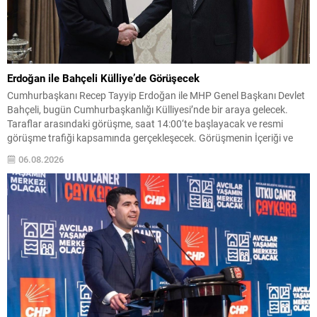
Erdoğan ile Bahçeli Külliye’de Görüşecek
Cumhurbaşkanı Recep Tayyip Erdoğan ile MHP Genel Başkanı Devlet
Bahçeli, bugün Cumhurbaşkanlığı Külliyesi’nde bir araya gelecek.
Taraflar arasındaki görüşme, saat 14:00‘te başlayacak ve resmi
görüşme trafiği kapsamında gerçekleşecek. Görüşmenin İçeriği ve
Takip Toplantının gündemine dair resmi açıklama henüz yapılmadı;
06.08.2026
ancak süreçle ilgili gelişmeler kamuoyuna duyurulacak. Ayrıntılar
geldikçe paylaşılacaktır. Not: İlerleyen...