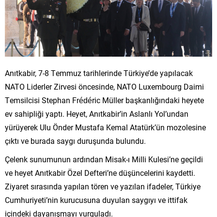
Anıtkabir, 7-8 Temmuz tarihlerinde Türkiye’de yapılacak
NATO Liderler Zirvesi öncesinde, NATO Luxembourg Daimi
Temsilcisi Stephan Frédéric Müller başkanlığındaki heyete
ev sahipliği yaptı. Heyet, Anıtkabir’in Aslanlı Yol’undan
yürüyerek Ulu Önder Mustafa Kemal Atatürk’ün mozolesine
çıktı ve burada saygı duruşunda bulundu.
Çelenk sunumunun ardından Misak-ı Milli Kulesi’ne geçildi
ve heyet Anıtkabir Özel Defteri’ne düşüncelerini kaydetti.
Ziyaret sırasında yapılan tören ve yazılan ifadeler, Türkiye
Cumhuriyeti’nin kurucusuna duyulan saygıyı ve ittifak
içindeki dayanışmayı vurguladı.