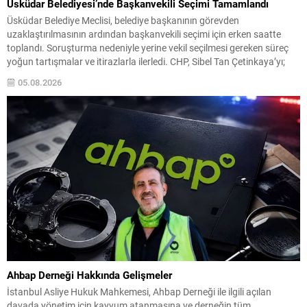
Üsküdar Belediyesi’nde Başkanvekili Seçimi Tamamlandı
Üsküdar Belediye Meclisi, belediye başkanının görevden
uzaklaştırılmasının ardından başkanvekili seçimi için erken saatte
toplandı. Soruşturma nedeniyle yerine vekil seçilmesi gereken süreç
yoğun tartışmalar ve itirazlarla ilerledi. CHP, Sibel Tan Çetinkaya’yı;
Cumhur İttifakı ise Dündar Ziya Gültekin’i aday gösterdi. Seçimin ilk iki
05.08.2026
turunda sonuçlar değişmeyince üçüncü tura ve ardından salt
çoğunluk...
Ahbap Derneği Hakkında Gelişmeler
İstanbul Asliye Hukuk Mahkemesi, Ahbap Derneği ile ilgili açılan
davada yönetim için kayyum atanmasına ve derneğin tüm