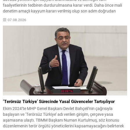
faaliyetlerinin tedbiren durdurulmasına karar verdi. Daha önce mali
denetim amaçlı kayyum kararı verilmiş olup son adım doğrudan
yönetime ilişkin bir tedbir niteliği taşıyor. İstanbul Emniyet Müdürlüğü
07.08.2026
Mali Suçlarla Mücadele Şube Müdürlüğü ve İstanbul...
‘Terörsüz Türkiye’ Sürecinde Yasal Güvenceler Tartışılıyor
Ekim 2024’te MHP Genel Başkanı Devlet Bahçeli’nin çağrısıyla
başlayan ve ‘Terörsüz Türkiye’ adı verilen girişim, çerçeve yasa
aşamasına ulaştı. TBMM Başkanı Numan Kurtulmuş, söz konusu
düzenlemenin terör örgütü yöneticilerini kapsamayacağını belirterek