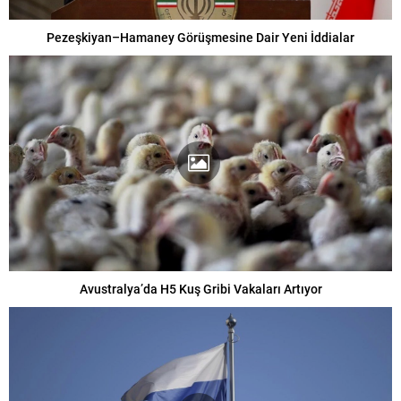
Pezeşkiyan–Hamaney Görüşmesine Dair Yeni İddialar
Avustralya’da H5 Kuş Gribi Vakaları Artıyor