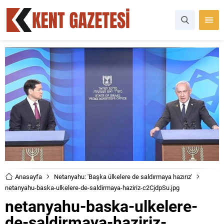
Anasayfa
Netanyahu: 'Başka ülkelere de saldırmaya hazırız'
netanyahu-baska-ulkelere-de-saldirmaya-haziriz-c2CjdpSu.jpg
netanyahu-baska-ulkelere-
de-saldirmaya-haziriz-