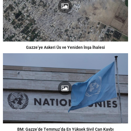
Gazze’ye Askeri Üs ve Yeniden İnşa İhalesi
BM: Gazze’de Temmuz’da En Yüksek Sivil Can Kaybı