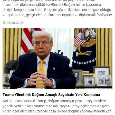
arasındaki diplomasi çöktü ve Hürmüz Boğazı tekrar kapanma
riskiyle karşı karşıya kaldı. Bölgede güvenlik ortamının kırılgan olduğu
vurgulanırken, gelişmeler uluslararası uçuşlar ve diplomatik faaliyetler
üzerinde etkili olma potansiyeli taşıyor. ABD yönetimi, çatışma olasılığı
01.08.2026
ve beklenmedik operasyonlara karşı bölgedeki vatandaşlarını dikkatli
olmaya...
Trump Yönetimi: Doğum Amaçlı Seyahate Yeni Kısıtlama
ABD Başkanı Donald Trump, doğum amacıyla yapılan seyahatlere
yönelik yeni bir kararname imzaladı. Beyaz Saray açıklamasına göre
karar, özellikle turist vizesiyle gelip ülkede doğum yapmayı hedefleyen