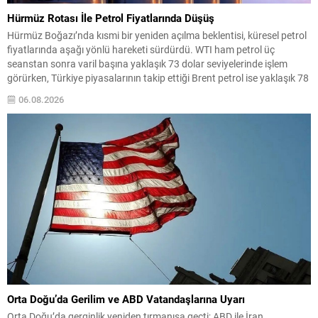
Hürmüz Rotası İle Petrol Fiyatlarında Düşüş
Hürmüz Boğazı’nda kısmi bir yeniden açılma beklentisi, küresel petrol
fiyatlarında aşağı yönlü hareketi sürdürdü. WTI ham petrol üç
seanstan sonra varil başına yaklaşık 73 dolar seviyelerinde işlem
görürken, Türkiye piyasalarının takip ettiği Brent petrol ise yaklaşık 78
dolar civarındaydı. İran ile Umman arasında varılan ve Hürmüz
06.08.2026
üzerinden alternatif bir nakliye...
Orta Doğu’da Gerilim ve ABD Vatandaşlarına Uyarı
Orta Doğu’da gerginlik yeniden tırmanışa geçti; ABD ile İran