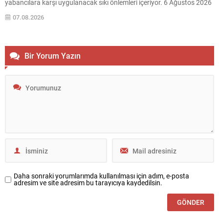
yabancılara karşı uygulanacak sıkı önlemleri içeriyor. 6 Ağustos 2026
tarihli düzenleme kapsamında vize başvuruları daha dikkatli
07.08.2026
incelenecek; bazı başvuruların reddedilmesi, mevcut vizelerin iptali
veya...
Bir Yorum Yazın
Daha sonraki yorumlarımda kullanılması için adım, e-posta
adresim ve site adresim bu tarayıcıya kaydedilsin.