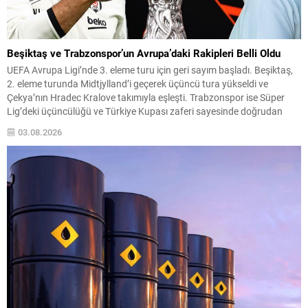
Beşiktaş ve Trabzonspor’un Avrupa’daki Rakipleri Belli Oldu
UEFA Avrupa Ligi’nde 3. eleme turu için geri sayım başladı. Beşiktaş,
2. eleme turunda Midtjylland’i geçerek üçüncü tura yükseldi ve
Çekya’nın Hradec Kralove takımıyla eşleşti. Trabzonspor ise Süper
Lig’deki üçüncülüğü ve Türkiye Kupası zaferi sayesinde doğrudan
play-off turundan turnuvaya katılma hakkı elde etti. Play-off
03.08.2026
Eşleşmeleri ve Tarihler Beşiktaş, 3. eleme...