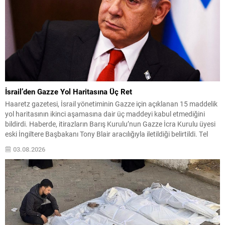
İsrail’den Gazze Yol Haritasına Üç Ret
Haaretz gazetesi, İsrail yönetiminin Gazze için açıklanan 15 maddelik
yol haritasının ikinci aşamasına dair üç maddeyi kabul etmediğini
bildirdi. Haberde, itirazların Barış Kurulu’nun Gazze İcra Kurulu üyesi
eski İngiltere Başbakanı Tony Blair aracılığıyla iletildiği belirtildi. Tel
Aviv yönetiminin en önemli çekincelerinden biri, İsrail ordusunun
03.08.2026
saldırılarının tamamen durmasını kabul etmemesi oldu....