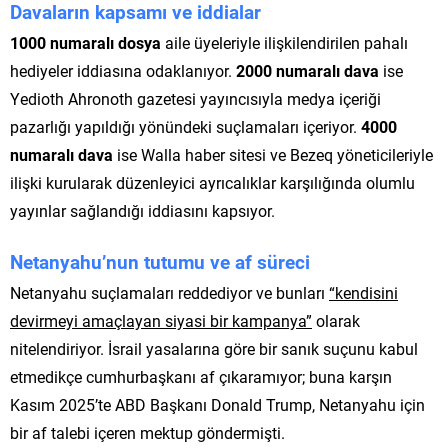
Davaların kapsamı ve iddialar
1000 numaralı dosya
aile üyeleriyle ilişkilendirilen pahalı
hediyeler iddiasına odaklanıyor.
2000 numaralı dava
ise
Yedioth Ahronoth gazetesi yayıncısıyla medya içeriği
pazarlığı yapıldığı yönündeki suçlamaları içeriyor.
4000
numaralı dava
ise Walla haber sitesi ve Bezeq yöneticileriyle
ilişki kurularak düzenleyici ayrıcalıklar karşılığında olumlu
yayınlar sağlandığı iddiasını kapsıyor.
Netanyahu’nun tutumu ve af süreci
Netanyahu suçlamaları reddediyor ve bunları
“kendisini
devirmeyi amaçlayan siyasi bir kampanya”
olarak
nitelendiriyor. İsrail yasalarına göre bir sanık suçunu kabul
etmedikçe cumhurbaşkanı af çıkaramıyor; buna karşın
Kasım 2025’te ABD Başkanı Donald Trump, Netanyahu için
bir af talebi içeren mektup göndermişti.