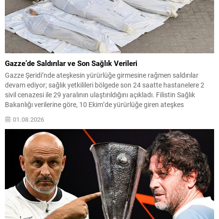
Gazze’de Saldırılar ve Son Sağlık Verileri
Gazze Şeridi’nde ateşkesin yürürlüğe girmesine rağmen saldırılar
devam ediyor; sağlık yetkilileri bölgede son 24 saatte hastanelere 2
sivil cenazesi ile 29 yaralının ulaştırıldığını açıkladı. Filistin Sağlık
Bakanlığı verilerine göre, 10 Ekim’de yürürlüğe giren ateşkes
anlaşmasından bu yana yaralı sayısı 4 bin 53e yükseldi, ölü sayısı ise
01.08.2026
bin 222 olarak kaydedildi....