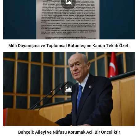
Milli Dayanışma ve Toplumsal Bütünleşme Kanun Teklifi Özeti
Bahçeli: Aileyi ve Nüfusu Korumak Acil Bir Önceliktir