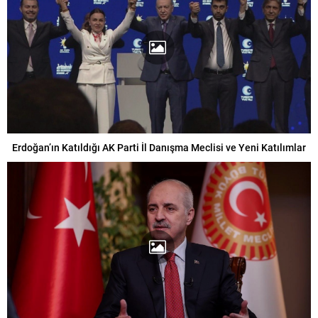
Erdoğan’ın Katıldığı AK Parti İl Danışma Meclisi ve Yeni Katılımlar