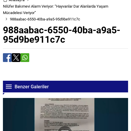
Nilüfer Bakımevi Alarm Veriyor: “Hayvanlar Dar Alanlarda Yaşam
Mücadelesi Veriyor”
988aabac-6550-40ba-a9a5-95d9be911c7c
988aabac-6550-40ba-a9a5-
95d9be911c7c
Benzer Galeriler