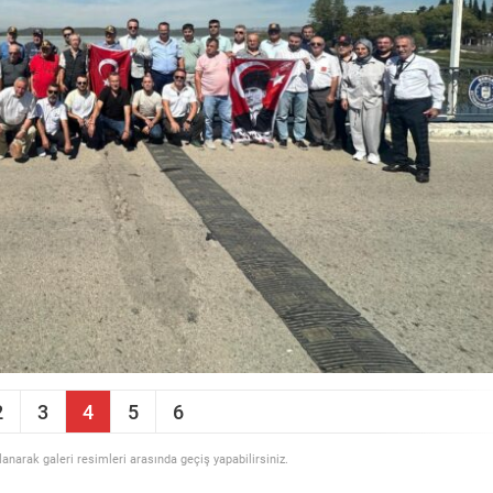
2
3
4
5
6
llanarak galeri resimleri arasında geçiş yapabilirsiniz.