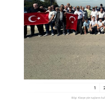
1
Bilgi: Klavye yön tuşlarını ku