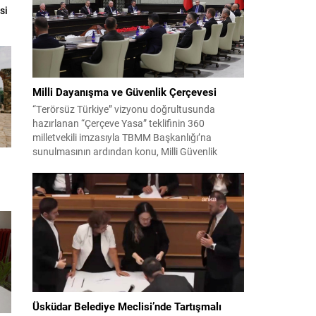
hakkında tutukluluk hallerinin sürdürülmesine
si
karar verildi. İddialar ve değerlendirilen talepler
Soruşturma kapsamında sanıklara yöneltilen...
Milli Dayanışma ve Güvenlik Çerçevesi
“Terörsüz Türkiye” vizyonu doğrultusunda
hazırlanan “Çerçeve Yasa” teklifinin 360
milletvekili imzasıyla TBMM Başkanlığı’na
sunulmasının ardından konu, Milli Güvenlik
Kurulu (MGK) toplantısında ele alınmıştır.
Toplantı sonrası yayımlanan sekiz maddelik
bildiri, ülke güvenliği ve bölgesel gelişmelere dair
değerlendirmeleri içermektedir. Yaklaşık 2 saat
15 dakika süren oturumun sonuç metninde;
terörle mücadele, bölgesel istikrar,...
Üsküdar Belediye Meclisi’nde Tartışmalı