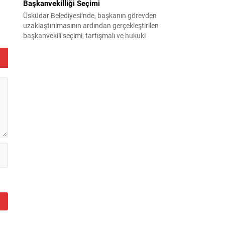
Başkanvekilliği Seçimi
Üsküdar Belediyesi’nde, başkanın görevden
uzaklaştırılmasının ardından gerçekleştirilen
başkanvekili seçimi, tartışmalı ve hukuki
itirazlara konu olacak uygulamalarla gündeme
geldi. Yapılan oylamada usul ve gizlilikle ilgili
ciddi iddialar ortaya atıldı; bazı oyların geçersiz
sayılması ve meclis içindeki yönlendirmeler
kamuoyunda tepkilere yol açtı. Seçim sürecinde
yaşanan gelişmeler, parti grupları arasındaki
gerilimi artırdı. CHP’nin...