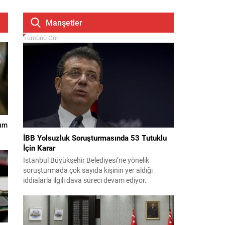
Manşetler
Tümünü Gör
nım
İBB Yolsuzluk Soruşturmasında 53 Tutuklu
İçin Karar
İstanbul Büyükşehir Belediyesi’ne yönelik
soruşturmada çok sayıda kişinin yer aldığı
iddialarla ilgili dava süreci devam ediyor.
Mahkeme, savcının görüşünü aldıktan sonra
sanıkların tutukluluk hallerini ayrı ayrı
değerlendirdi. İnceleme sonucunda, aralarında
Ekrem İmamoğlu’nun da bulunduğu 53 tutuklu