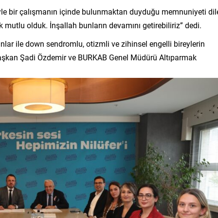
e bir çalışmanın içinde bulunmaktan duyduğu memnuniyeti dil
k mutlu olduk. İnşallah bunların devamını getirebiliriz” dedi.
r ile down sendromlu, otizmli ve zihinsel engelli bireylerin
ünü Başkan Şadi Özdemir ve BURKAB Genel Müdürü Altıparmak