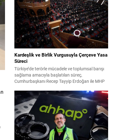
2024 yerel seçimleri ve 4-5 Kasım 2023’teki CHP
38. Olağan Kurultayı sürecine ilişkin iddiaları
kapsıyor. Daha önce Antalya ve İstanbul...
Kardeşlik ve Birlik Vurgusuyla Çerçeve Yasa
Süreci
Türkiye’de terörle mücadele ve toplumsal barışı
a
sağlama amacıyla başlatılan süreç,
Cumhurbaşkanı Recep Tayyip Erdoğan ile MHP
Lideri Devlet Bahçeli’nin ortak girişimleriyle yeni
an
bir döneme girdi. Yaklaşık iki yıldır devam eden
çalışmaların ardından şimdi sürecin yasal zemini,
12 maddelik bir çerçeve yasa ile şekillendiriliyor.
Bugün komisyonda görüşülecek olan bu yasa
taslağı,...
e