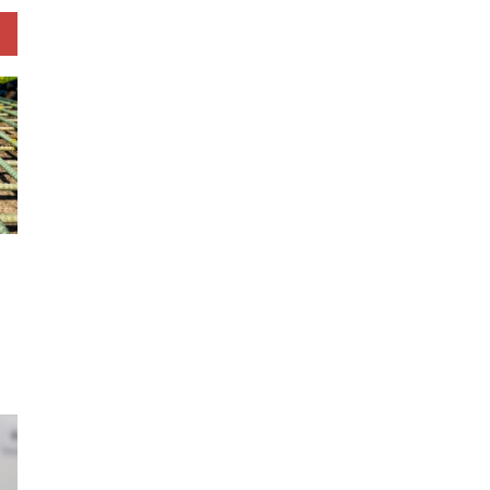
la
a
ür