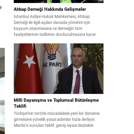
e
Ahbap Derneği Hakkında Gelişmeler
İstanbul Asliye Hukuk Mahkemesi, Ahbap
Derneği ile ilgili açılan davada yönetim için
kayyum atanmasına ve derneğin tüm
faaliyetlerinin tedbiren durdurulmasına karar
verdi. Daha önce mali denetim amaçlı kayyum
kararı verilmiş olup son adım doğrudan yönetime
ilişkin bir tedbir niteliği taşıyor. İstanbul Emniyet
Müdürlüğü Mali Suçlarla Mücadele Şube
Müdürlüğü ve İstanbul...
Milli Dayanışma ve Toplumsal Bütünleşme
Teklifi
Türkiye’nin terörle mücadelede yeni bir döneme
girmesine yönelik yasal adımlar hızla ilerliyor.
Meclis’e sunulan teklif, geniş siyasi destekle
birlikte toplumsal barış ve güvenliği