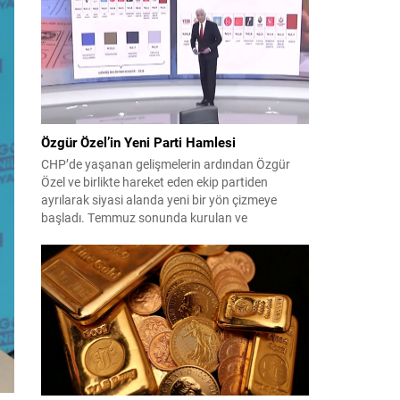
çıktısı, üç ülkenin imza attığı Mekke Ortak
Savunma Anlaşması oldu. Anlaşma; ortak
güvenlik yaklaşımıyla bölgesel barış, istikrar...
Özgür Özel’in Yeni Parti Hamlesi
CHP’de yaşanan gelişmelerin ardından Özgür
Özel ve birlikte hareket eden ekip partiden
ayrılarak siyasi alanda yeni bir yön çizmeye
başladı. Temmuz sonunda kurulan ve
kamuoyunda “Yeni Parti” olarak anılan oluşum,
kısa sürede muhalif medyanın gündemine girdi.
Kuruluşun hemen ardından bazı anket sonuçları
kamuoyuna yansıyınca, partinin tabanda karşılık
bulduğu iddiaları gündemi...