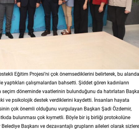
tekli Eğitim Projesi’ni çok önemsediklerini belirterek, bu aland
 yaptıkları çalışmalardan bahsetti. Şiddet gören kadınların
çin seçim döneminde vaatlerinin bulunduğunu da hatırlatan Başk
i ve psikolojik destek verdiklerini kaydetti. İnsanları hayata
mesinin çok önemli olduğunu vurgulayan Başkan Şadi Özdemir,
kıda bulunması çok kıymetli. Böyle bir iş birliği protokolüne
r Belediye Başkanı ve dezavantajlı grupların aileleri olarak sizler