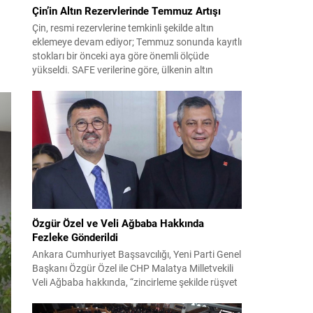
Çin’in Altın Rezervlerinde Temmuz Artışı
Çin, resmi rezervlerine temkinli şekilde altın
eklemeye devam ediyor; Temmuz sonunda kayıtlı
stokları bir önceki aya göre önemli ölçüde
yükseldi. SAFE verilerine göre, ülkenin altın
rezervleri Temmuz’da 640 bin ons artış
göstererek 76.080.000 ons seviyesine ulaştı. Bu
artış, Çin’in aylık alımlarında yıl içinde dikkat
çeken bir yükselişi temsil ediyor. Temmuz...
Özgür Özel ve Veli Ağbaba Hakkında
Fezleke Gönderildi
Ankara Cumhuriyet Başsavcılığı, Yeni Parti Genel
Başkanı Özgür Özel ile CHP Malatya Milletvekili
Veli Ağbaba hakkında, “zincirleme şekilde rüşvet
almak” suçlamasıyla düzenlenen fezlekeleri
Adalet Bakanlığı’na sevk etti. Fezlekeler, 31 Mart