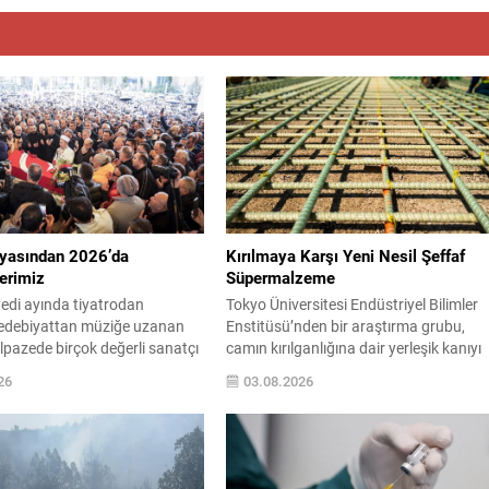
yasından 2026’da
Kırılmaya Karşı Yeni Nesil Şeffaf
erimiz
Süpermalzeme
 yedi ayında tiyatrodan
Tokyo Üniversitesi Endüstriyel Bilimler
edebiyattan müziğe uzanan
Enstitüsü’nden bir araştırma grubu,
elpazede birçok değerli sanatçı
camın kırılganlığına dair yerleşik kanıyı
amızdan ayrıldı. Her biri kendi
kökten değiştirebilecek bir malzeme
26
03.08.2026
bırakan isimlerin vefatı, kültür
geliştirdi. Bu yeni bileşim, geleneksel
amiasında derin üzüntü
camlardan iki kat daha dayanıklı olmak
ybettiklerimizin anısına,
kalmayıp, bazı dökme demir ve çelik
oyunca üretip bıraktıkları
türleriyle karşılaştırılabilecek yük taşım
atkılar yeniden hatırlanıyor;
kapasitesine ulaşıyor. Malzeme, görün