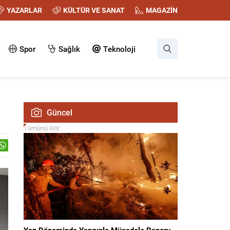
YAZARLAR
KÜLTÜR VE SANAT
MAGAZİN
Spor
Sağlık
Teknoloji
Güncel
Tümünü Gör
Yaz Döneminde Yangınla Mücadele Raporu