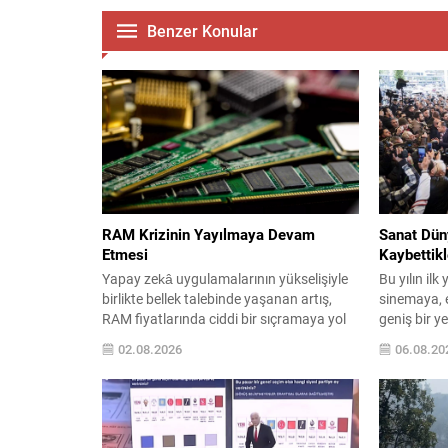
Benzer Konular
RAM Krizinin Yayılmaya Devam
Sanat Dün
Etmesi
Kaybettikl
Yapay zekâ uygulamalarının yükselişiyle
Bu yılın ilk
birlikte bellek talebinde yaşanan artış,
sinemaya, 
RAM fiyatlarında ciddi bir sıçramaya yol
geniş bir y
açtı. Bu durum, dizüstü bilgisayarlar ve
ve aydın ar
02.08.2026
06.08.20
akıllı telefonlar başta olmak üzere birçok
alanında iz 
ürünün maliyetini yükseltiyor ve küresel
ve sanat c
çapta bir arz sıkıntısı riski doğuruyor.
yarattı. Ka
Samsung Finans Direktörü’nün işaret
yaşamları b
ettiği üzere, mikroçip tedarikindeki
eserler ve k