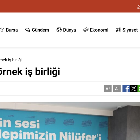
Bursa
Gündem
Dünya
Ekonomi
Siyaset
nek iş birliği
rnek iş birliği
A
+
A
-