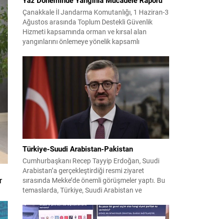
Çanakkale İl Jandarma Komutanlığı, 1 Haziran-3
Ağustos arasında Toplum Destekli Güvenlik
Hizmeti kapsamında orman ve kırsal alan
yangınlarını önlemeye yönelik kapsamlı
bilgilendirme çalışmaları yürüttü. On iki ilçede
görev yapan 178 tim ve 742 personel, sahada
aktif olarak halkı bilinçlendirdi ve denetim
faaliyetleri gerçekleştirdi. Faaliyetler esnasında
bin 315 biçerdöver ve balya...
Türkiye-Suudi Arabistan-Pakistan
Cumhurbaşkanı Recep Tayyip Erdoğan, Suudi
Arabistan’a gerçekleştirdiği resmi ziyaret
r
sırasında Mekke’de önemli görüşmeler yaptı. Bu
temaslarda, Türkiye, Suudi Arabistan ve
Pakistan arasında savunma alanında yeni bir iş
birliği çerçevesi oluşturuldu. Ziyaretin en somut