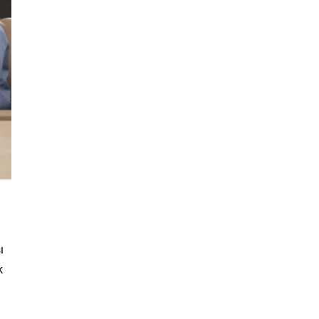
güçlendirmeyi amaçlıyor. AK Parti Genel
Başkanvekili Efkan Ala, teklifin 360’a yakın
milletvekilinin imzasıyla TBMM Başkanlığı’na
verildiğini belirterek, hem siyasi hem de
toplumsal düzeyde önemli bir destek
bulunduğunu...
ı
k