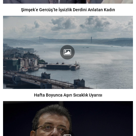
Şimşek’e Gercüş’te İşsizlik Derdini Anlatan Kadın
Hafta Boyunca Aşırı Sıcaklık Uyarısı