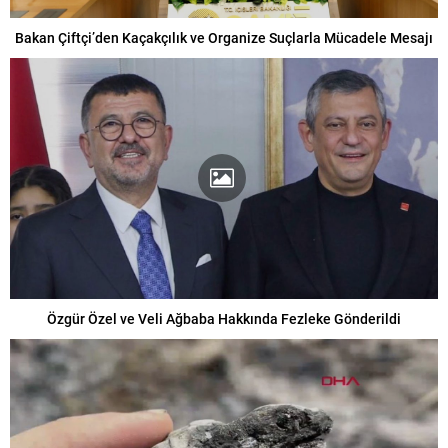
Bakan Çiftçi’den Kaçakçılık ve Organize Suçlarla Mücadele Mesajı
Özgür Özel ve Veli Ağbaba Hakkında Fezleke Gönderildi