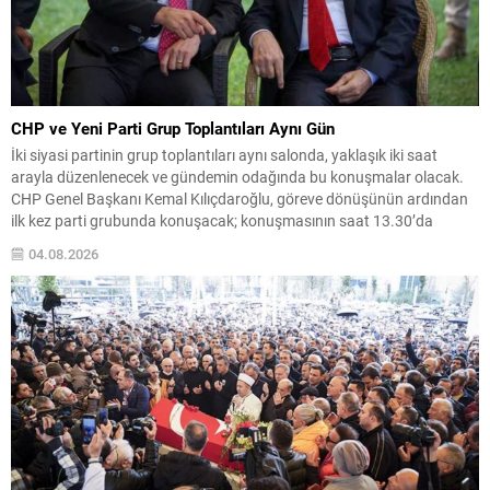
CHP ve Yeni Parti Grup Toplantıları Aynı Gün
İki siyasi partinin grup toplantıları aynı salonda, yaklaşık iki saat
arayla düzenlenecek ve gündemin odağında bu konuşmalar olacak.
CHP Genel Başkanı Kemal Kılıçdaroğlu, göreve dönüşünün ardından
ilk kez parti grubunda konuşacak; konuşmasının saat 13.30’da
yapılması planlanıyor. Yeni Parti’nin ilk grup toplantısı ve
04.08.2026
teşkilatlanma Yeni Parti Genel Başkanı Özgür Özel, partisinin...