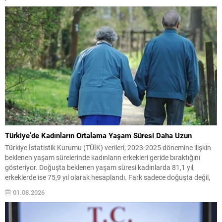
Türkiye’de Kadınların Ortalama Yaşam Süresi Daha Uzun
Türkiye İstatistik Kurumu (TÜİK) verileri, 2023-2025 dönemine ilişkin
beklenen yaşam sürelerinde kadınların erkekleri geride bıraktığını
gösteriyor. Doğuşta beklenen yaşam süresi kadınlarda 81,1 yıl,
erkeklerde ise 75,9 yıl olarak hesaplandı. Fark sadece doğuşta değil,
tüm yaş gruplarında kendini hissettiriyor. Örneğin 15 yaşındaki bir kız
01.08.2026
çocuğunun ortalama 67,3 yıl daha yaşaması beklenirken,...