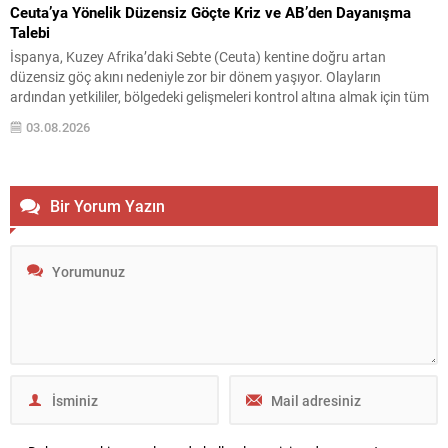
Ceuta’ya Yönelik Düzensiz Göçte Kriz ve AB’den Dayanışma
Talebi
İspanya, Kuzey Afrika’daki Sebte (Ceuta) kentine doğru artan
düzensiz göç akını nedeniyle zor bir dönem yaşıyor. Olayların
ardından yetkililer, bölgedeki gelişmeleri kontrol altına almak için tüm
imkanları seferber ettiklerini bildirdi. İçişleri Bakanı Albares, konuyla
03.08.2026
ilgili değerlendirmesinde, yarın yapılacak toplantıda Avrupa Birliği
ülkelerinden dayanışma isteyeceklerini belirtti. Albares, ayrıca krizin
başında Fas...
Bir Yorum Yazın