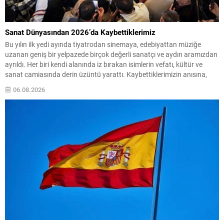
Sanat Dünyasından 2026’da Kaybettiklerimiz
Bu yılın ilk yedi ayında tiyatrodan sinemaya, edebiyattan müziğe
uzanan geniş bir yelpazede birçok değerli sanatçı ve aydın aramızdan
ayrıldı. Her biri kendi alanında iz bırakan isimlerin vefatı, kültür ve
sanat camiasında derin üzüntü yarattı. Kaybettiklerimizin anısına,
yaşamları boyunca üretip bıraktıkları eserler ve katkılar yeniden
06.08.2026
hatırlanıyor; sanat dünyasının hafızasında kalıcı...