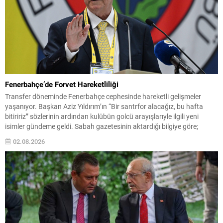
Fenerbahçe’de Forvet Hareketliliği
Transfer döneminde Fenerbahçe cephesinde hareketli gelişmeler
yaşanıyor. Başkan Aziz Yıldırım’ın “Bir santrfor alacağız, bu hafta
bitiririz” sözlerinin ardından kulübün golcü arayışlarıyle ilgili yeni
isimler gündeme geldi. Sabah gazetesinin aktardığı bilgiye göre;
Başkan Yıldırım’ın işaret ettiği isimlerden biri Serhou Guirassy. Gineli
02.08.2026
forvet için Borussia Dortmund ile görüşmelerin sürdüğü, bonservis
bedelinin 30...