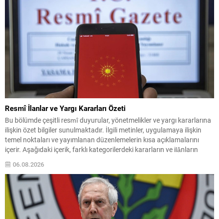
Resmî İlanlar ve Yargı Kararları Özeti
Bu bölümde çeşitli resmî duyurular, yönetmelikler ve yargı kararlarına
ilişkin özet bilgiler sunulmaktadır. İlgili metinler, uygulamaya ilişkin
temel noktaları ve yayımlanan düzenlemelerin kısa açıklamalarını
içerir. Aşağıdaki içerik, farklı kategorilerdeki kararların ve ilânların
kolay okunur biçimde düzenlenmiş hâlidir. Önemli başlıklar kalın ve altı
06.08.2026
çizili şekilde vurgulanmıştır; böylece dikkat çeken maddeler çabuk...