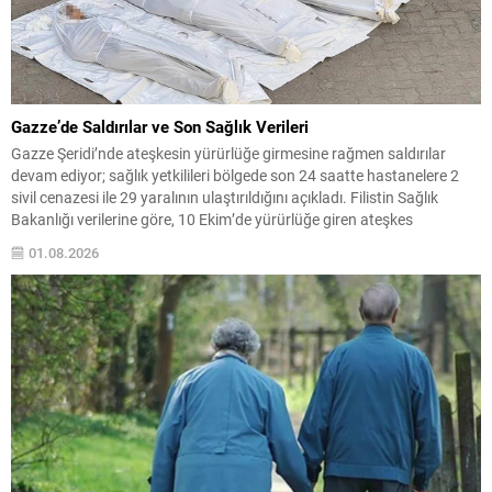
Gazze’de Saldırılar ve Son Sağlık Verileri
Gazze Şeridi’nde ateşkesin yürürlüğe girmesine rağmen saldırılar
devam ediyor; sağlık yetkilileri bölgede son 24 saatte hastanelere 2
sivil cenazesi ile 29 yaralının ulaştırıldığını açıkladı. Filistin Sağlık
Bakanlığı verilerine göre, 10 Ekim’de yürürlüğe giren ateşkes
anlaşmasından bu yana yaralı sayısı 4 bin 53e yükseldi, ölü sayısı ise
01.08.2026
bin 222 olarak kaydedildi....