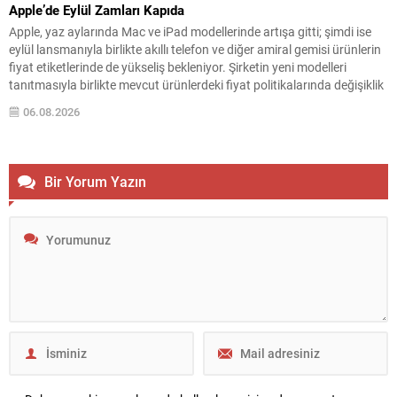
Apple’de Eylül Zamları Kapıda
Apple, yaz aylarında Mac ve iPad modellerinde artışa gitti; şimdi ise
eylül lansmanıyla birlikte akıllı telefon ve diğer amiral gemisi ürünlerin
fiyat etiketlerinde de yükseliş bekleniyor. Şirketin yeni modelleri
tanıtmasıyla birlikte mevcut ürünlerdeki fiyat politikalarında değişiklik
olabileceği konuşuluyor. İddialara göre özellikle iPhone 18 serisinin
06.08.2026
fiyatları dikkat çekici şekilde yükselebilir; bunun...
Bir Yorum Yazın