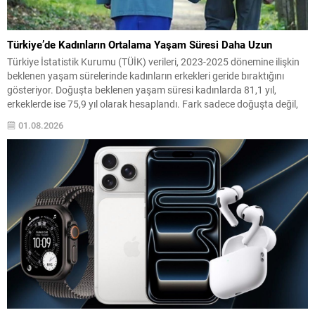
Türkiye’de Kadınların Ortalama Yaşam Süresi Daha Uzun
Türkiye İstatistik Kurumu (TÜİK) verileri, 2023-2025 dönemine ilişkin
beklenen yaşam sürelerinde kadınların erkekleri geride bıraktığını
gösteriyor. Doğuşta beklenen yaşam süresi kadınlarda 81,1 yıl,
erkeklerde ise 75,9 yıl olarak hesaplandı. Fark sadece doğuşta değil,
tüm yaş gruplarında kendini hissettiriyor. Örneğin 15 yaşındaki bir kız
01.08.2026
çocuğunun ortalama 67,3 yıl daha yaşaması beklenirken,...