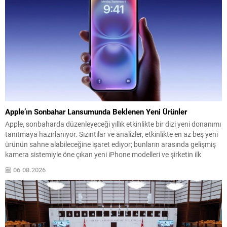
Apple’ın Sonbahar Lansumunda Beklenen Yeni Ürünler
Apple, sonbaharda düzenleyeceği yıllık etkinlikte bir dizi yeni donanımı
tanıtmaya hazırlanıyor. Sızıntılar ve analizler, etkinlikte en az beş yeni
ürünün sahne alabileceğine işaret ediyor; bunların arasında gelişmiş
kamera sistemiyle öne çıkan yeni iPhone modelleri ve şirketin ilk
katlanabilir telefonu öne çıkıyor. Pro serisi iPhone’ların teknik
06.08.2026
iyileştirmeleri, daha büyük piller ve...