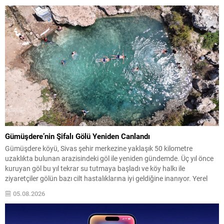
Gümüşdere’nin Şifalı Gölü Yeniden Canlandı
Gümüşdere köyü, Sivas şehir merkezine yaklaşık 50 kilometre
uzaklıkta bulunan arazisindeki göl ile yeniden gündemde. Üç yıl önce
kuruyan göl bu yıl tekrar su tutmaya başladı ve köy halkı ile
ziyaretçiler gölün bazı cilt hastalıklarına iyi geldiğine inanıyor. Yerel
halkın ifadelerine göre gölün suyunun özellikle uyuz, egzama ve çeşitli
05.08.2026
deri...