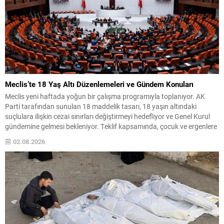
Meclis’te 18 Yaş Altı Düzenlemeleri ve Gündem Konuları
Meclis yeni haftada yoğun bir çalışma programıyla toplanıyor. AK
Parti tarafından sunulan 18 maddelik tasarı, 18 yaşın altındaki
suçlulara ilişkin cezai sınırları değiştirmeyi hedefliyor ve Genel Kurul
gündemine gelmesi bekleniyor. Teklif kapsamında, çocuk ve ergenlere
uygulanacak yaptırımlarda bazı üst sınırlar artırılacak; ayrıca
02.08.2026
kullanılan tanımlarda da düzenlemeye gidilerek uygulamada bir
değişiklik...