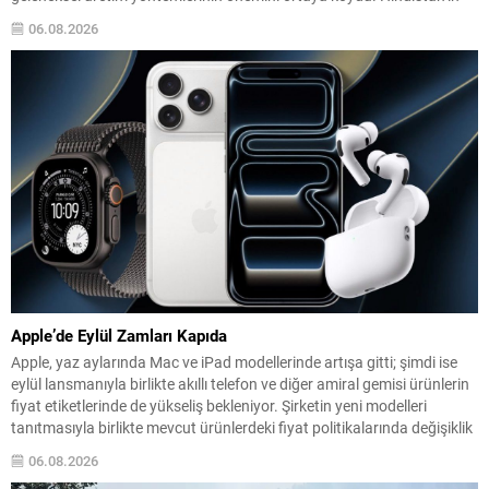
orta kesiminden Agaria ustalarının kuşaktan kuşağa aktardığı demir
06.08.2026
işleme teknikleri incelendiğinde, metalin yüzeyinde kendiliğinden
oluşan koruyucu bir...
Apple’de Eylül Zamları Kapıda
Apple, yaz aylarında Mac ve iPad modellerinde artışa gitti; şimdi ise
eylül lansmanıyla birlikte akıllı telefon ve diğer amiral gemisi ürünlerin
fiyat etiketlerinde de yükseliş bekleniyor. Şirketin yeni modelleri
tanıtmasıyla birlikte mevcut ürünlerdeki fiyat politikalarında değişiklik
olabileceği konuşuluyor. İddialara göre özellikle iPhone 18 serisinin
06.08.2026
fiyatları dikkat çekici şekilde yükselebilir; bunun...