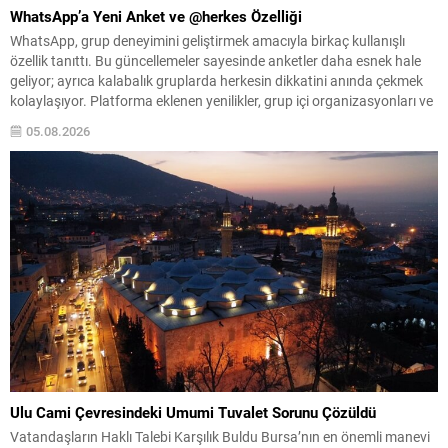
WhatsApp’a Yeni Anket ve @herkes Özelliği
WhatsApp, grup deneyimini geliştirmek amacıyla birkaç kullanışlı
özellik tanıttı. Bu güncellemeler sayesinde anketler daha esnek hale
geliyor; ayrıca kalabalık gruplarda herkesin dikkatini anında çekmek
kolaylaşıyor. Platforma eklenen yenilikler, grup içi organizasyonları ve
duyuruları yönetmeyi daha pratik bir hâle getiriyor. Aşağıda öne çıkan
05.08.2026
değişiklikler ve kullanım notları özetlenmiştir. Anketlerde esneklik ve...
Ulu Cami Çevresindeki Umumi Tuvalet Sorunu Çözüldü
Vatandaşların Haklı Talebi Karşılık Buldu Bursa’nın en önemli manevi