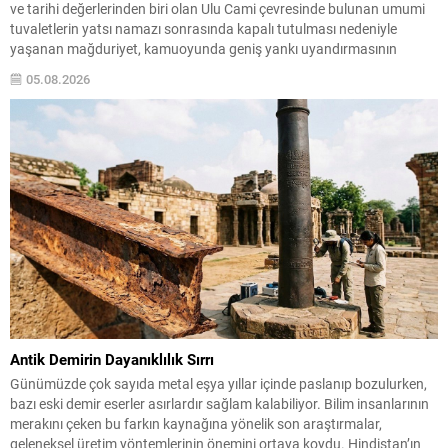
ve tarihi değerlerinden biri olan Ulu Cami çevresinde bulunan umumi
tuvaletlerin yatsı namazı sonrasında kapalı tutulması nedeniyle
yaşanan mağduriyet, kamuoyunda geniş yankı uyandırmasının
ardından çözüme kavuştu. Vatandaşların ve şehri ziyaret eden yerli ile
05.08.2026
yabancı misafirlerin uzun süredir dile getirdiği sorun, basının...
Antik Demirin Dayanıklılık Sırrı
Günümüzde çok sayıda metal eşya yıllar içinde paslanıp bozulurken,
bazı eski demir eserler asırlardır sağlam kalabiliyor. Bilim insanlarının
merakını çeken bu farkın kaynağına yönelik son araştırmalar,
geleneksel üretim yöntemlerinin önemini ortaya koydu. Hindistan’ın