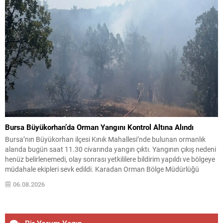
Bursa Büyükorhan’da Orman Yangını Kontrol Altına Alındı
Bursa’nın Büyükorhan ilçesi Kınık Mahallesi’nde bulunan ormanlık
alanda bugün saat 11.30 civarında yangın çıktı. Yangının çıkış nedeni
henüz belirlenemedi, olay sonrası yetkililere bildirim yapıldı ve bölgeye
müdahale ekipleri sevk edildi. Karadan Orman Bölge Müdürlüğü
ekipleri ve itfaiye araçlarıyla yapılan ilk müdahaleye, havadan bir
06.08.2026
helikopter desteği eklendi. Ekipler, havadan ve karadan...