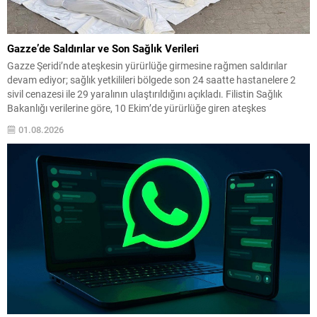
Gazze’de Saldırılar ve Son Sağlık Verileri
Gazze Şeridi’nde ateşkesin yürürlüğe girmesine rağmen saldırılar
devam ediyor; sağlık yetkilileri bölgede son 24 saatte hastanelere 2
sivil cenazesi ile 29 yaralının ulaştırıldığını açıkladı. Filistin Sağlık
Bakanlığı verilerine göre, 10 Ekim’de yürürlüğe giren ateşkes
anlaşmasından bu yana yaralı sayısı 4 bin 53e yükseldi, ölü sayısı ise
01.08.2026
bin 222 olarak kaydedildi....