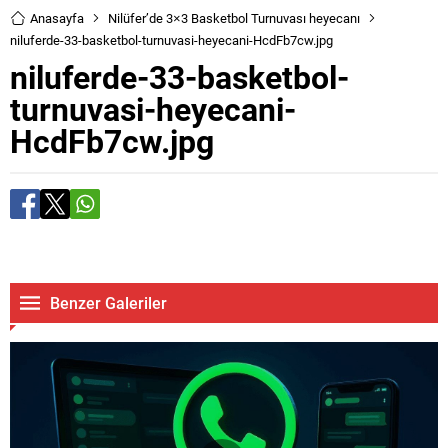
Anasayfa
Nilüfer’de 3×3 Basketbol Turnuvası heyecanı
niluferde-33-basketbol-turnuvasi-heyecani-HcdFb7cw.jpg
niluferde-33-basketbol-
turnuvasi-heyecani-
HcdFb7cw.jpg
Benzer Galeriler