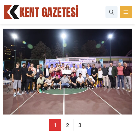
1
2
3