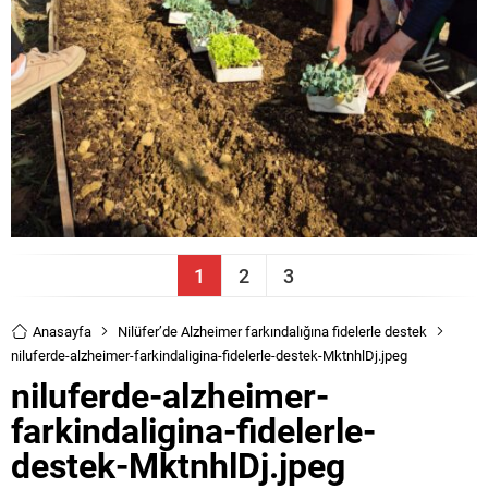
1
2
3
Anasayfa
Nilüfer’de Alzheimer farkındalığına fidelerle destek
niluferde-alzheimer-farkindaligina-fidelerle-destek-MktnhlDj.jpeg
niluferde-alzheimer-
farkindaligina-fidelerle-
destek-MktnhlDj.jpeg