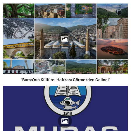
“Bursa’nın Kültürel Hafızası Görmezden Gelindi”