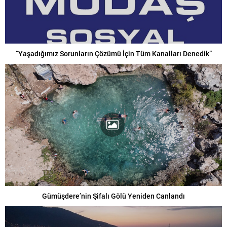
“Yaşadığımız Sorunların Çözümü İçin Tüm Kanalları Denedik”
Gümüşdere’nin Şifalı Gölü Yeniden Canlandı