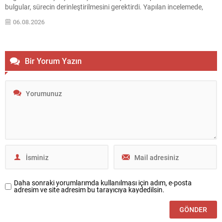
bulgular, sürecin derinleştirilmesini gerektirdi. Yapılan incelemede,
daha önce etkin pişmanlıktan faydalanan iki kişinin beyanlarında
06.08.2026
eksiklik olduğu değerlendirildi. Bu değerlendirme üzerine emniyet
birimleri harekete geçti. Gözaltına Alınan Şüpheliler ve İşlemler
Antalya...
Bir Yorum Yazın
Daha sonraki yorumlarımda kullanılması için adım, e-posta
adresim ve site adresim bu tarayıcıya kaydedilsin.