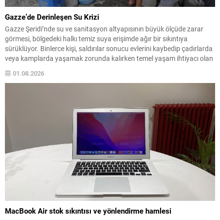
Gazze’de Derinleşen Su Krizi
Gazze Şeridi’nde su ve sanitasyon altyapısının büyük ölçüde zarar
görmesi, bölgedeki halkı temiz suya erişimde ağır bir sıkıntıya
sürüklüyor. Binlerce kişi, saldırılar sonucu evlerini kaybedip çadırlarda
veya kamplarda yaşamak zorunda kalırken temel yaşam ihtiyacı olan
suya ulaşabilmek için sürekli çaba harcıyor. Su dağıtımları sınırlı ve
01.08.2026
düzensiz olduğundan aileler süregelen belirsizlikle...
MacBook Air stok sıkıntısı ve yönlendirme hamlesi