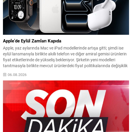
Apple’de Eylül Zamları Kapıda
Apple, yaz aylarında Mac ve iPad modellerinde artışa gitti; şimdi ise
eylül lansmanıyla birlikte akıllı telefon ve diğer amiral gemisi ürünlerin
fiyat etiketlerinde de yükseliş bekleniyor. Şirketin yeni modelleri
tanıtmasıyla birlikte mevcut ürünlerdeki fiyat politikalarında değişiklik
olabileceği konuşuluyor. İddialara göre özellikle iPhone 18 serisinin
06.08.2026
fiyatları dikkat çekici şekilde yükselebilir; bunun...