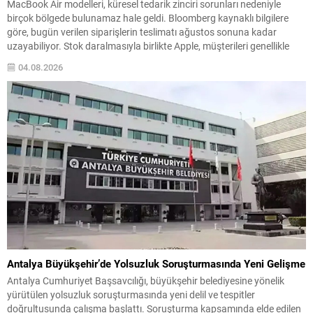
MacBook Air modelleri, küresel tedarik zinciri sorunları nedeniyle
birçok bölgede bulunamaz hale geldi. Bloomberg kaynaklı bilgilere
göre, bugün verilen siparişlerin teslimatı ağustos sonuna kadar
uzayabiliyor. Stok daralmasıyla birlikte Apple, müşterileri genellikle
daha güçlü olan temel MacBook Pro modeline yönlendiriyor. Bu
04.08.2026
yönlendirme, bazı pazarlama materyallerinde cihazların stok
durumuna bağlı özel uyarılarla...
Antalya Büyükşehir’de Yolsuzluk Soruşturmasında Yeni Gelişme
Antalya Cumhuriyet Başsavcılığı, büyükşehir belediyesine yönelik
yürütülen yolsuzluk soruşturmasında yeni delil ve tespitler
doğrultusunda çalışma başlattı. Soruşturma kapsamında elde edilen