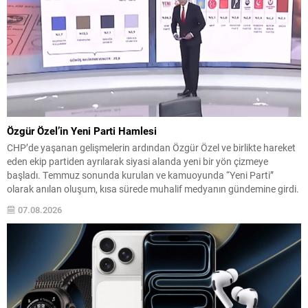
Özgür Özel’in Yeni Parti Hamlesi
CHP’de yaşanan gelişmelerin ardından Özgür Özel ve birlikte hareket
eden ekip partiden ayrılarak siyasi alanda yeni bir yön çizmeye
başladı. Temmuz sonunda kurulan ve kamuoyunda “Yeni Parti”
olarak anılan oluşum, kısa sürede muhalif medyanın gündemine girdi.
Kuruluşun hemen ardından bazı anket sonuçları kamuoyuna
07.08.2026
yansıyınca, partinin tabanda karşılık bulduğu iddiaları gündemi...