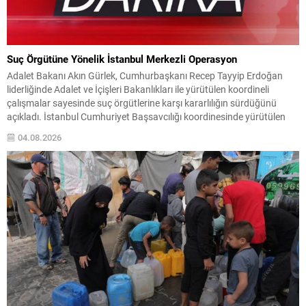
Suç Örgütüne Yönelik İstanbul Merkezli Operasyon
Adalet Bakanı Akın Gürlek, Cumhurbaşkanı Recep Tayyip Erdoğan
liderliğinde Adalet ve İçişleri Bakanlıkları ile yürütülen koordineli
çalışmalar sayesinde suç örgütlerine karşı kararlılığın sürdüğünü
açıkladı. İstanbul Cumhuriyet Başsavcılığı koordinesinde yürütülen
soruşturma ve emniyet operasyonlarının sahada etkin şekilde
04.08.2026
uygulandığını belirtti. Soruşturmada, düşük bedelli gayrimenkullerin
sahte ekspertiz raporlarıyla değeri yükseltilerek muvazaalı satış
yoluyla...