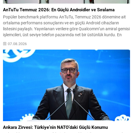
AnTuTu Temmuz 2026: En Güçlü Androidler ve Sıralama
Popüler benchmark platformu AnTuTu, Temmuz 2026 dönemine ait
ortalama performans sonuçlarını ve en güçlü Android cihazların
listesini paylaştı. Yayınlanan verilere göre Qualcomm’un amiral gemisi
işlemcileri, üst seviye telefon pazarında net bir üstünlük kurdu. En
yüksek puanı 4.128.314 ile iQOO 15 Ultra aldı; onu 4.084.233 puanla
07.08.2026
Red Magic 11S Pro+ ve...
Ankara Zirvesi: Türkiye’nin NATO’daki Güçlü Konumu