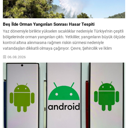
Beş İlde Orman Yangınları Sonrası Hasar Tespiti
Yaz dönemiyle birlikte yükselen sıcaklıklar nedeniyle Türkiye’nin çeşitli
bölgelerinde orman yangınları çıktı. Yetkililer, yangınların büyük ölçüde
kontrol altına alınmasına rağmen riskin sürmesi nedeniyle
vatandaşları dikkatli olmaya çağırıyor. Çevre, Şehircilik ve İklim
Değişikliği Bakanı Murat Kurum, beş ilde yapılan hasar tespitlerinin
06.08.2026
sonuçlarını paylaştı ve etkilenenlerin yanında olunacağını vurguladı.
Kayıtlar ve tespit...