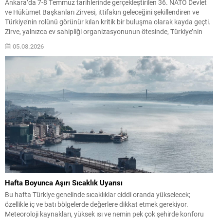
Ankara’da 7-8 Temmuz tarihlerinde gerçekleştirilen 36. NATO Devlet
ve Hükümet Başkanları Zirvesi, ittifakın geleceğini şekillendiren ve
Türkiye’nin rolünü görünür kılan kritik bir buluşma olarak kayda geçti.
Zirve, yalnızca ev sahipliği organizasyonunun ötesinde, Türkiye’nin
stratejik iletişim ve diplomatik etkinliğini uluslararası arenada
05.08.2026
pekiştirdi. Uluslararası güvenlik ortamı eş zamanlı ve çok boyutlu
tehditlerle...
Hafta Boyunca Aşırı Sıcaklık Uyarısı
Bu hafta Türkiye genelinde sıcaklıklar ciddi oranda yükselecek;
özellikle iç ve batı bölgelerde değerlere dikkat etmek gerekiyor.
Meteoroloji kaynakları, yüksek ısı ve nemin pek çok şehirde konforu