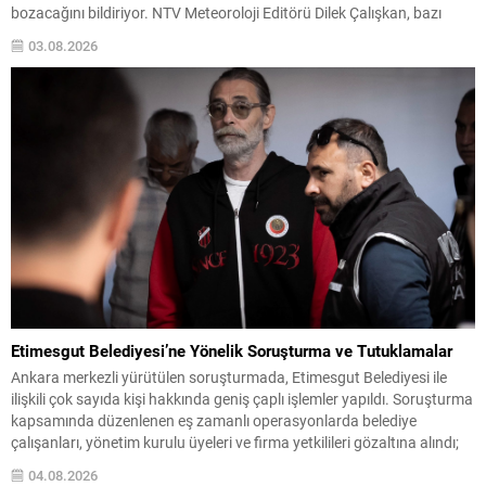
bozacağını bildiriyor. NTV Meteoroloji Editörü Dilek Çalışkan, bazı
bölgelerde geçmiş rekorların görülebileceğini belirtti ve vatandaşları
03.08.2026
önlem almaya çağırdı. Beklenen Hava ve Yangın Riski...
Etimesgut Belediyesi’ne Yönelik Soruşturma ve Tutuklamalar
Ankara merkezli yürütülen soruşturmada, Etimesgut Belediyesi ile
ilişkili çok sayıda kişi hakkında geniş çaplı işlemler yapıldı. Soruşturma
kapsamında düzenlenen eş zamanlı operasyonlarda belediye
çalışanları, yönetim kurulu üyeleri ve firma yetkilileri gözaltına alındı;
bazı adres ve iş yerlerinde arama-el koyma işlemleri gerçekleştirildi.
04.08.2026
İçişleri Bakanlığı, tutuklanan belediye başkanı hakkında geçici