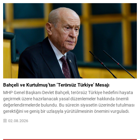
görevden uzaklaştırma...
Bahçeli ve Kurtulmuş’tan ‘Terörsüz Türkiye’ Mesajı
MHP Genel Başkanı Devlet Bahçeli, terörsüz Türkiye hedefini hayata
geçirmek üzere hazırlanacak yasal düzenlemeler hakkında önemli
değerlendirmelerde bulundu. Bu sürecin siyasetin üzerinde tutulması
gerektiğini ve geniş bir uzlaşıyla yürütülmesinin önemini vurguladı.
Bahçeli, çerçeve yasanın milli bir mesele olarak ele alınması gerektiğini
02.08.2026
belirterek, demokratikleşme iradesiyle uyumlu biçimde bireysel
özgürlüklerin genişletilmesini ve...