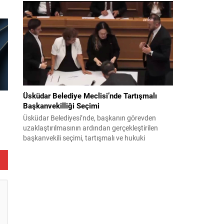
Toplantı sonrası yayımlanan sekiz maddelik
bildiri, ülke güvenliği ve bölgesel gelişmelere dair
değerlendirmeleri içermektedir. Yaklaşık 2 saat
15 dakika süren oturumun sonuç metninde;
terörle mücadele, bölgesel istikrar,...
Üsküdar Belediye Meclisi’nde Tartışmalı
Başkanvekilliği Seçimi
Üsküdar Belediyesi’nde, başkanın görevden
uzaklaştırılmasının ardından gerçekleştirilen
başkanvekili seçimi, tartışmalı ve hukuki
itirazlara konu olacak uygulamalarla gündeme
geldi. Yapılan oylamada usul ve gizlilikle ilgili
ciddi iddialar ortaya atıldı; bazı oyların geçersiz
sayılması ve meclis içindeki yönlendirmeler
kamuoyunda tepkilere yol açtı. Seçim sürecinde
yaşanan gelişmeler, parti grupları arasındaki
gerilimi artırdı. CHP’nin...