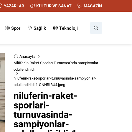
YAZARLAR
KÜLTÜR VE SANAT
MAGAZİN
Spor
Sağlık
Teknoloji
Anasayfa
Nilüfer’in Raket Sporları Turnuvası’nda şampiyonlar
ödüllendirildi
niluferin-raket-sporlari-turnuvasinda-sampiyonlar-
odullendirildi-1-QNNRtBU4.jpeg
niluferin-raket-
sporlari-
turnuvasinda-
sampiyonlar-