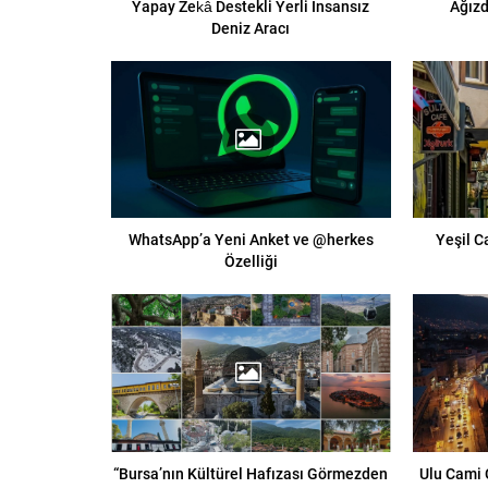
Yapay Zekâ Destekli Yerli İnsansız
Ağızd
Deniz Aracı
WhatsApp’a Yeni Anket ve @herkes
Yeşil C
Özelliği
“Bursa’nın Kültürel Hafızası Görmezden
Ulu Cami 