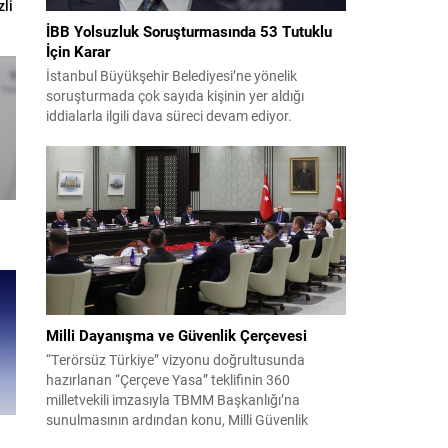
li
İBB Yolsuzluk Soruşturmasında 53 Tutuklu
İçin Karar
İstanbul Büyükşehir Belediyesi’ne yönelik
soruşturmada çok sayıda kişinin yer aldığı
iddialarla ilgili dava süreci devam ediyor.
Mahkeme, savcının görüşünü aldıktan sonra
sanıkların tutukluluk hallerini ayrı ayrı
değerlendirdi. İnceleme sonucunda, aralarında
Ekrem İmamoğlu’nun da bulunduğu 53 tutuklu
hakkında tutukluluk hallerinin sürdürülmesine
karar verildi. İddialar ve değerlendirilen talepler
Soruşturma kapsamında sanıklara yöneltilen...
Milli Dayanışma ve Güvenlik Çerçevesi
“Terörsüz Türkiye” vizyonu doğrultusunda
hazırlanan “Çerçeve Yasa” teklifinin 360
milletvekili imzasıyla TBMM Başkanlığı’na
sunulmasının ardından konu, Milli Güvenlik
Kurulu (MGK) toplantısında ele alınmıştır.