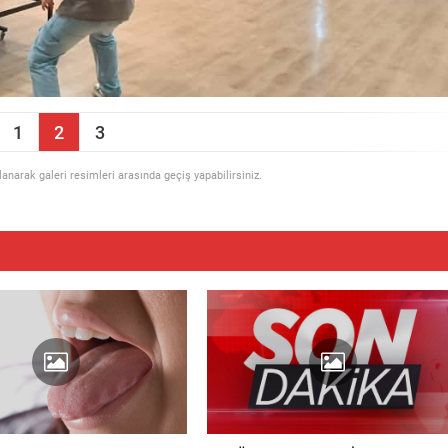
1
2
3
llanarak galeri resimleri arasında geçiş yapabilirsiniz.