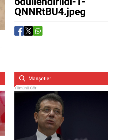
odullendirildi-1-
QNNRtBU4.jpeg
Manşetler
Tümünü Gör