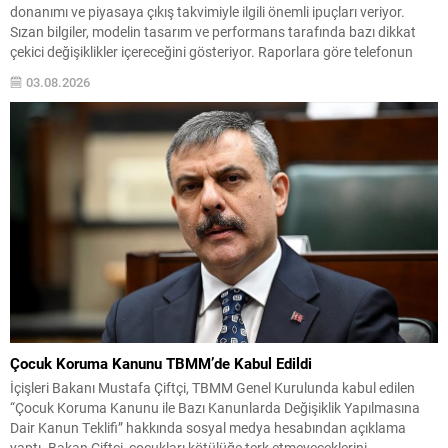
donanımı ve piyasaya çıkış takvimiyle ilgili önemli ipuçları veriyor.
Sızan bilgiler, modelin tasarım ve performans tarafında bazı dikkat
çekici değişiklikler içereceğini gösteriyor. Raporlara göre telefonun
donanımında ve ağ bileşenlerinde yükseltmeler bulunuyor; ayrıca
03.08.2026
kamera ve ekran özellikleri de kullanıcı beklentilerini karşılayacak
şekilde...
Çocuk Koruma Kanunu TBMM’de Kabul Edildi
İçişleri Bakanı Mustafa Çiftçi, TBMM Genel Kurulunda kabul edilen
“Çocuk Koruma Kanunu ile Bazı Kanunlarda Değişiklik Yapılmasına
Dair Kanun Teklifi” hakkında sosyal medya hesabından açıklama
yaptı. Bakan Çiftçi, çocukları kötülüğe terk etmeyeceklerini