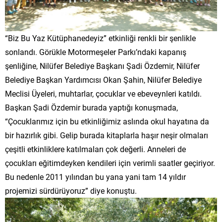
“Biz Bu Yaz Kütüphanedeyiz” etkinliği renkli bir şenlikle
sonlandı. Görükle Motormeşeler Parkı’ndaki kapanış
şenliğine, Nilüfer Belediye Başkanı Şadi Özdemir, Nilüfer
Belediye Başkan Yardımcısı Okan Şahin, Nilüfer Belediye
Meclisi Üyeleri, muhtarlar, çocuklar ve ebeveynleri katıldı.
Başkan Şadi Özdemir burada yaptığı konuşmada,
“Çocuklarımız için bu etkinliğimiz aslında okul hayatına da
bir hazırlık gibi.
Gelip burada kitaplarla haşır neşir olmaları
çeşitli etkinliklere katılmaları çok değerli. Anneleri de
çocukları eğitimdeyken kendileri için verimli saatler geçiriyor.
Bu nedenle 2011 yılından bu yana yani tam 14 yıldır
projemizi sürdürüyoruz” diye konuştu.