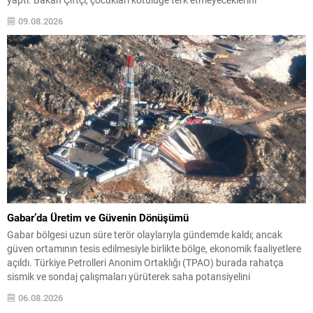
vurgulayarak, her çocuğun korunmasının toplumun geleceğine
09.08.2026
yapılan yatırım olduğunu belirtti. Çiftçi, devletin bu düzenlemeyle
sadece ceza vermekle kalmayacağını;...
Gabar’da Üretim ve Güvenin Dönüşümü
Gabar bölgesi uzun süre terör olaylarıyla gündemde kaldı; ancak
güven ortamının tesis edilmesiyle birlikte bölge, ekonomik faaliyetlere
açıldı. Türkiye Petrolleri Anonim Ortaklığı (TPAO) burada rahatça
sismik ve sondaj çalışmaları yürüterek saha potansiyelini
değerlendirdi. 2021 yılında Şırnak Gabar’da yapılan çalışmalar
06.08.2026
neticesinde Cumhuriyet tarihinin en büyük petrol keşfi gerçekleştirildi