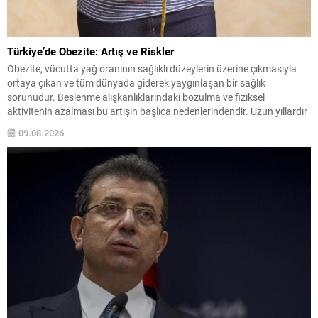
Türkiye’de Obezite: Artış ve Riskler
Obezite, vücutta yağ oranının sağlıklı düzeylerin üzerine çıkmasıyla
ortaya çıkan ve tüm dünyada giderek yaygınlaşan bir sağlık
sorunudur. Beslenme alışkanlıklarındaki bozulma ve fiziksel
aktivitenin azalması bu artışın başlıca nedenlerindendir. Uzun yıllardır
süren veriler, Türkiye’de obezite sıklığının kaygı verici düzeylere
09.08.2026
ulaştığını gösteriyor. Yaşam tarzı faktörleri ve erken dönemdeki
beslenme biçimleri ilerleyen...