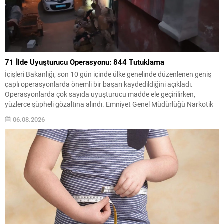
71 İlde Uyuşturucu Operasyonu: 844 Tutuklama
İçişleri Bakanlığı, son 10 gün içinde ülke genelinde düzenlenen geniş
çaplı operasyonlarda önemli bir başarı kaydedildiğini açıkladı.
Operasyonlarda çok sayıda uyuşturucu madde ele geçirilirken,
yüzlerce şüpheli gözaltına alındı. Emniyet Genel Müdürlüğü Narkotik
Suçlarla Mücadele Başkanlığı ile Cumhuriyet Başsavcılıkları
06.08.2026
koordinasyonunda yürütülen çalışmalarda, 71 ilde uyuşturucu ticareti
yapanlara yönelik eş zamanlı müdahaleler...