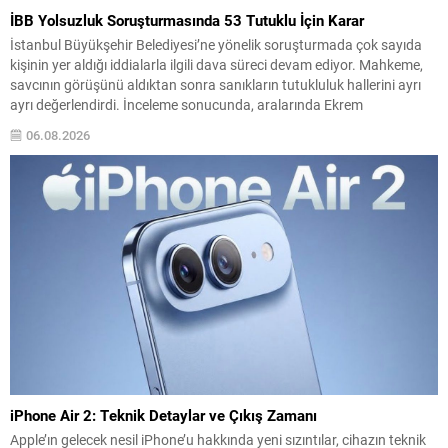
İBB Yolsuzluk Soruşturmasında 53 Tutuklu İçin Karar
İstanbul Büyükşehir Belediyesi’ne yönelik soruşturmada çok sayıda
kişinin yer aldığı iddialarla ilgili dava süreci devam ediyor. Mahkeme,
savcının görüşünü aldıktan sonra sanıkların tutukluluk hallerini ayrı
ayrı değerlendirdi. İnceleme sonucunda, aralarında Ekrem
İmamoğlu’nun da bulunduğu 53 tutuklu hakkında tutukluluk
06.08.2026
hallerinin sürdürülmesine karar verildi. İddialar ve değerlendirilen
talepler Soruşturma kapsamında sanıklara yöneltilen...
iPhone Air 2: Teknik Detaylar ve Çıkış Zamanı
Apple’ın gelecek nesil iPhone’u hakkında yeni sızıntılar, cihazın teknik