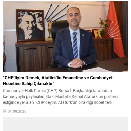
“CHP’liyim Demek, Atatürk’ün Emanetine ve Cumhuriyet
Nöbetine Sahip Çıkmaktır”
Cumhuriyet Halk Partisi (CHP) Bursa İl Başkanlığı tarafından
kamuoyuyla paylaşılan, Gazi Mustafa Kemal Atatürk’ün portresi
eşliğinde yer alan “CHP’deyim. Atatürk’ün bıraktığı nöbet terk
edilmez.” mesajı, yalnızca bir afiş çalışması olmanın ötesinde,
01.08.2026
Türkiye’nin içinde bulunduğu siyasal atmosfer, Cumhuriyet değerleri
ve partinin tarihsel misyonuna yönelik güçlü bir duruş olarak
değerlendirildi. CHP Bursa...