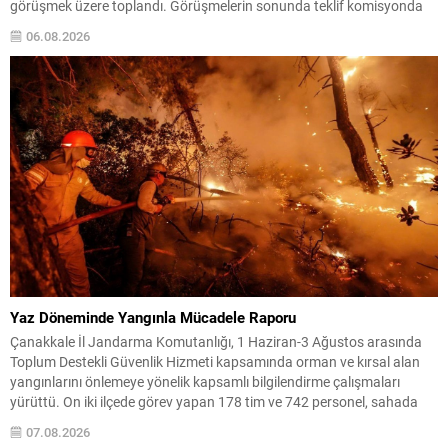
görüşmek üzere toplandı. Görüşmelerin sonunda teklif komisyonda
kabul edildi ve bir dizi düzenleme benimsendi. Teklif kapsamında,
06.08.2026
vazife malullerinden hayatını kaybedenlerin anne ve babalarına
bağlanacak aylık tutarının, net asgari ücretin altında olmayacağı
hükme bağlanıyor....
Yaz Döneminde Yangınla Mücadele Raporu
Çanakkale İl Jandarma Komutanlığı, 1 Haziran-3 Ağustos arasında
Toplum Destekli Güvenlik Hizmeti kapsamında orman ve kırsal alan
yangınlarını önlemeye yönelik kapsamlı bilgilendirme çalışmaları
yürüttü. On iki ilçede görev yapan 178 tim ve 742 personel, sahada
aktif olarak halkı bilinçlendirdi ve denetim faaliyetleri gerçekleştirdi.
07.08.2026
Faaliyetler esnasında bin 315 biçerdöver ve balya...