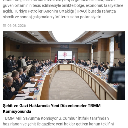
güven ortamının tesis edilmesiyle birlikte bölge, ekonomik faaliyetlere
açıldı. Türkiye Petrolleri Anonim Ortaklığı (TPAO) burada rahatça
sismik ve sondaj çalışmaları yürüterek saha potansiyelini
değerlendirdi. 2021 yılında Şırnak Gabar’da yapılan çalışmalar
06.08.2026
neticesinde Cumhuriyet tarihinin en büyük petrol keşfi gerçekleştirildi
ve üretime alınan...
Şehit ve Gazi Haklarında Yeni Düzenlemeler TBMM
Komisyonunda
TBMM Milli Savunma Komisyonu, Cumhur İttifakı tarafından
hazırlanan ve şehit ile gazilere yeni haklar getiren kanun teklifini