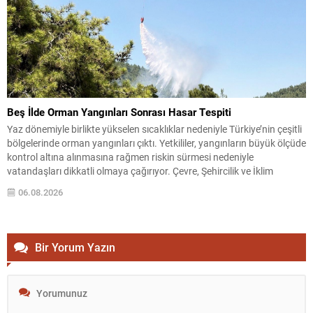
Beş İlde Orman Yangınları Sonrası Hasar Tespiti
Yaz dönemiyle birlikte yükselen sıcaklıklar nedeniyle Türkiye’nin çeşitli
bölgelerinde orman yangınları çıktı. Yetkililer, yangınların büyük ölçüde
kontrol altına alınmasına rağmen riskin sürmesi nedeniyle
vatandaşları dikkatli olmaya çağırıyor. Çevre, Şehircilik ve İklim
Değişikliği Bakanı Murat Kurum, beş ilde yapılan hasar tespitlerinin
06.08.2026
sonuçlarını paylaştı ve etkilenenlerin yanında olunacağını vurguladı.
Kayıtlar ve tespit...
Bir Yorum Yazın