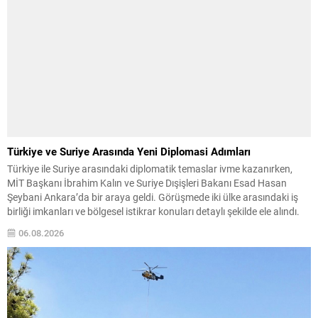
Türkiye ve Suriye Arasında Yeni Diplomasi Adımları
Türkiye ile Suriye arasındaki diplomatik temaslar ivme kazanırken,
MİT Başkanı İbrahim Kalın ve Suriye Dışişleri Bakanı Esad Hasan
Şeybani Ankara’da bir araya geldi. Görüşmede iki ülke arasındaki iş
birliği imkanları ve bölgesel istikrar konuları detaylı şekilde ele alındı.
Taraflar, komşu ülkelerle ilişkilerin güçlendirilmesinin gerekliliği
06.08.2026
üzerinde mutabık kaldı; ayrıca Suriye-Lübnan ilişkilerine...