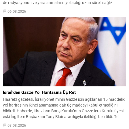
de radyasyonun ve yaralanmaların yol açtığı uzun süreli sağlık
sorunlarıyla karşılaştı. Üç gün sonra, 9 Ağustos’ta Nagazaki aynı
06.08.2026
kaderi paylaştı: ikinci...
İsrail’den Gazze Yol Haritasına Üç Ret
Haaretz gazetesi, İsrail yönetiminin Gazze için açıklanan 15 maddelik
yol haritasının ikinci aşamasına dair üç maddeyi kabul etmediğini
bildirdi. Haberde, itirazların Barış Kurulu’nun Gazze İcra Kurulu üyesi
eski İngiltere Başbakanı Tony Blair aracılığıyla iletildiği belirtildi. Tel
Aviv yönetiminin en önemli çekincelerinden biri, İsrail ordusunun
03.08.2026
saldırılarının tamamen durmasını kabul etmemesi oldu....