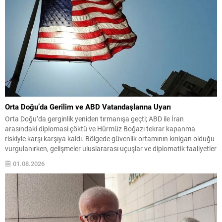
Orta Doğu’da Gerilim ve ABD Vatandaşlarına Uyarı
Orta Doğu’da gerginlik yeniden tırmanışa geçti; ABD ile İran
arasındaki diplomasi çöktü ve Hürmüz Boğazı tekrar kapanma
riskiyle karşı karşıya kaldı. Bölgede güvenlik ortamının kırılgan olduğu
vurgulanırken, gelişmeler uluslararası uçuşlar ve diplomatik faaliyetler
üzerinde etkili olma potansiyeli taşıyor. ABD yönetimi, çatışma olasılığı
01.08.2026
ve beklenmedik operasyonlara karşı bölgedeki vatandaşlarını dikkatli
olmaya...