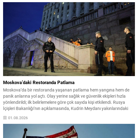
Moskova’daki Restoranda Patlama
Moskova’da bir restoranda yaşanan patlama hem yangına hem de
panik anlarına yol açtı. Olay yerine sağlık ve güvenlik ekipleri hızla
yönlendirildi; ilk belirlemelere göre çok sayıda kişi etkilendi. Rusya
İçişleri Bakanlığı’nın açıklamasında, Kudrin Meydanı yakınlarındaki
kafenin bitişiğinde meydana gelen patlamada 3 kişinin yaşamını
01.08.2026
yitirdiği, 15 kişinin de yaralandığı belirtildi. Ekiplerin...