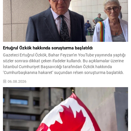
Ertuğrul Özkök hakkında soruşturma başlatıldı
Gazeteci Ertuğrul Özkök, Bahar Feyzan’ın YouTube yayınında yaptığı
sözler sonrası dikkat çeken ifadeler kullandı. Bu açıklamalar üzerine
İstanbul Cumhuriyet Başsavcılığı tarafından Özkök hakkında
‘Cumhurbaşkanına hakaret’ suçundan re’sen soruşturma başlatıldı.
Özkök, hakkındaki soruşturma kapsamında Çağlayan’daki İstanbul
06.08.2026
Adalet Sarayı’na giderek savcılığa ifade verdi. İfadesinin ardından
adliyeden ayrıldığı bildirildi. Programdaki sözleri ve savunması...