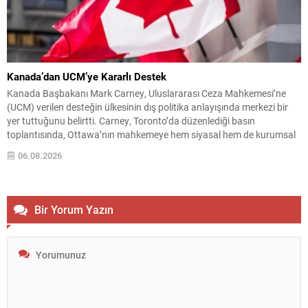
Kanada’dan UCM’ye Kararlı Destek
Kanada Başbakanı Mark Carney, Uluslararası Ceza Mahkemesi’ne
(UCM) verilen desteğin ülkesinin dış politika anlayışında merkezi bir
yer tuttuğunu belirtti. Carney, Toronto’da düzenlediği basın
toplantısında, Ottawa’nın mahkemeye hem siyasal hem de kurumsal
düzeyde katkı sağlamaya devam edeceğini söyledi. Carney, küresel
06.08.2026
arenadaki gerilimlerin artmasıyla birlikte UCM’nin sorumluluklarının
büyüdüğünü ifade etti ve uluslararası...
Bir Yorum Yazın