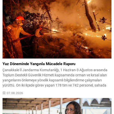
Yaz Döneminde Yangınla Mücadele Raporu
Çanakkale İl Jandarma Komutanlığı, 1 Haziran-3 Ağustos arasında
Toplum Destekli Güvenlik Hizmeti kapsamında orman ve kırsal alan
yangınlarını önlemeye yönelik kapsamlı bilgilendirme çalışmaları
yürüttü. On iki ilçede görev yapan 178 tim ve 742 personel, sahada
aktif olarak halkı bilinçlendirdi ve denetim faaliyetleri gerçekleştirdi.
07.08.2026
Faaliyetler esnasında bin 315 biçerdöver ve balya...