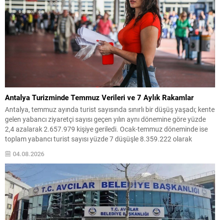
Antalya Turizminde Temmuz Verileri ve 7 Aylık Rakamlar
Antalya, temmuz ayında turist sayısında sınırlı bir düşüş yaşadı; kente
gelen yabancı ziyaretçi sayısı geçen yılın aynı dönemine göre yüzde
2,4 azalarak 2.657.979 kişiye geriledi. Ocak-temmuz döneminde ise
toplam yabancı turist sayısı yüzde 7 düşüşle 8.359.222 olarak
kaydedildi. Jeopolitik gelişmeler başta olmak üzere dış etkenler,
04.08.2026
bölgede turizm rakamlarını olumsuz etkiledi....