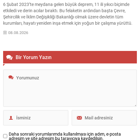
6 Şubat 2023’te meydana gelen büyük deprem, 11 ili yıkıcı biçimde
etkiledi ve derin acılar bıraktı. Bu felaketin ardından başta Çevre,
Şehircilik ve İklim Değişikliği Bakanlığı olmak üzere devletin tüm
kurumları, hayatı yeniden inşa etmek için yoğun bir çalışma yürüttü.
Güvenli, depreme dayanıklı ve afetzedelerin huzur bulacağı konutlar
08.08.2026
inşa edildi....
Bir Yorum Yazın
Daha sonraki yorumlarımda kullanılması için adım, e-posta
adresim ve site adresim bu tarayıcıya kaydedilsin.