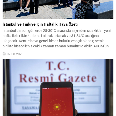
İstanbul ve Türkiye İçin Haftalık Hava Özeti
İstanbul’da son günlerde 28-30°C arasında seyreden sıcaklıklar, yeni
hafta ile birlikte kademeli olarak artacak ve 31-34°C aralığına
ulaşacak. Kentte hava genellikle az bulutlu ve açık olacak; nemle
birlikte hissedilen sıcaklık zaman zaman bunaltıcı olabilir. AKOM’un
haftalık tahmini şu şekilde: 3 Ağustos Pazartesi: Parçalı bulutlu, en
02.08.2026
yüksek 31°C. 4 Ağustos Salı:...