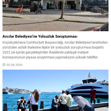
Avcılar Belediyesi’ne Yolsuzluk Soruşturması
Küçükçekmece Cumhuriyet Başsavcılığı, Avcılar Belediyesi tarafından
yürütülen asfalt ihalesine ilişkin bir yolsuzluk soruşturması başlattı.
2022 yılı içinde gerçekleştirilen ihalelerde yaklaşık maliyet
komisyonunun piyasa araştırması yapmaksızın yüksek teklifler
üzerinden maliyeti belirlediği, bunun sonucunda yaklaşık 3 milyon 302
05.08.2026
bin TL kamu zararı oluştuğu iddia ediliyor. İncelemeler, komisyonun
isteklilerin sunduğu belgeleri yeterince denetlemediğini;...