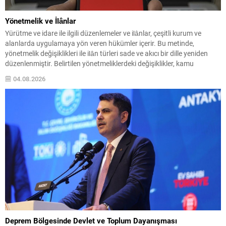
Yönetmelik ve İlânlar
Yürütme ve idare ile ilgili düzenlemeler ve ilânlar, çeşitli kurum ve
alanlarda uygulamaya yön veren hükümler içerir. Bu metinde,
yönetmelik değişiklikleri ile ilân türleri sade ve akıcı bir dille yeniden
düzenlenmiştir. Belirtilen yönetmeliklerdeki değişiklikler, kamu
personelinin görev ve unvan düzenlemelerinden, su havzalarının
04.08.2026
korunmasına; tarım arazilerinin kullanımından raylı sistemler
sanayiine kadar...
Deprem Bölgesinde Devlet ve Toplum Dayanışması