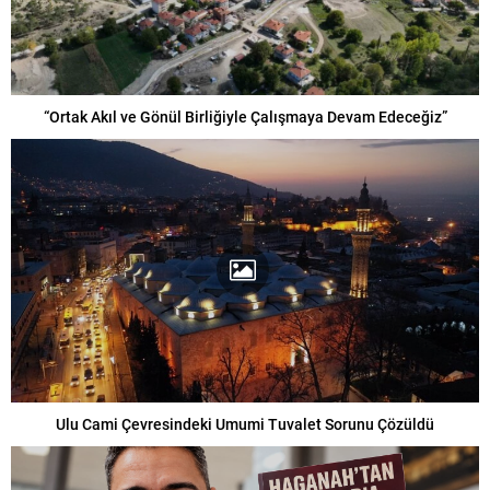
“Ortak Akıl ve Gönül Birliğiyle Çalışmaya Devam Edeceğiz”
Ulu Cami Çevresindeki Umumi Tuvalet Sorunu Çözüldü