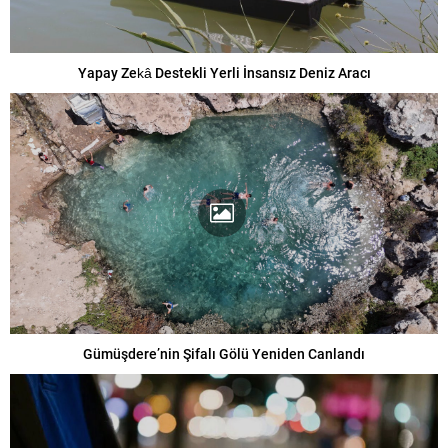
Yapay Zekâ Destekli Yerli İnsansız Deniz Aracı
Gümüşdere’nin Şifalı Gölü Yeniden Canlandı