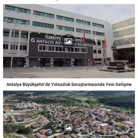
Antalya Büyükşehir’de Yolsuzluk Soruşturmasında Yeni Gelişme