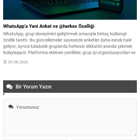
WhatsApp’a Yeni Anket ve @herkes Özelliği
WhatsApp, grup deneyimini geliştirmek amacıyla birkaç kullanışlı
özellik tanıttı. Bu güncellemeler sayesinde anketler daha esnek hale
geliyor; ayrıca kalabalık gruplarda herkesin dikkatini anında çekmek
kolaylaşıyor. Platforma eklenen yenilikler, grup içi organizasyonları ve
duyuruları yönetmeyi daha pratik bir hâle getiriyor. Aşağıda öne çıkan
05.08.2026
değişiklikler ve kullanım notları özetlenmiştir. Anketlerde esneklik ve...
Bir Yorum Yazın