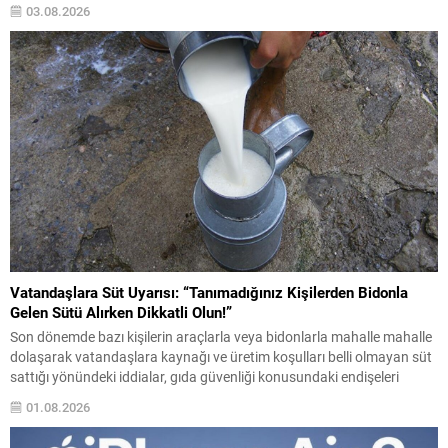
karşılaştırılabilecek yük taşıma kapasitesine ulaşıyor. Malzeme,
03.08.2026
görünür şeffaflığını korurken darbe enerjisini emen bir iç yapı...
Vatandaşlara Süt Uyarısı: “Tanımadığınız Kişilerden Bidonla
Gelen Sütü Alırken Dikkatli Olun!”
Son dönemde bazı kişilerin araçlarla veya bidonlarla mahalle mahalle
dolaşarak vatandaşlara kaynağı ve üretim koşulları belli olmayan süt
sattığı yönündeki iddialar, gıda güvenliği konusundaki endişeleri
yeniden gündeme getirdi. Vatandaşlara önemli bir uyarı yapılarak,
01.08.2026
özellikle tanınmayan kişilerden alınan açık sütlerde dikkatli olunması
gerektiği belirtildi. Üretim yeri, hayvan sağlığı, saklama koşulları ve...