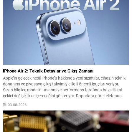
iPhone Air 2: Teknik Detaylar ve Çıkış Zamanı
Apple’ın gelecek nesil iPhone’u hakkında yeni sızıntılar, cihazın teknik
donanımı ve piyasaya çıkış takvimiyle ilgili önemli ipuçları veriyor.
Sızan bilgiler, modelin tasarım ve performans tarafında bazı dikkat
çekici değişiklikler içereceğini gösteriyor. Raporlara göre telefonun
donanımında ve ağ bileşenlerinde yükseltmeler bulunuyor; ayrıca
03.08.2026
kamera ve ekran özellikleri de kullanıcı beklentilerini karşılayacak
şekilde...