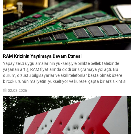
RAM Krizinin Yayılmaya Devam Etmesi
Yapay zekâ uygulamalarının yükselişiyle birlikte bellek talebinde
yaşanan artış, RAM fiyatlarında ciddi bir sıçramaya yol açtı. Bu
durum, dizüstü bilgisayarlar ve akıllı telefonlar başta olmak üzere
birçok ürünün maliyetini yükseltiyor ve küresel çapta bir arz sıkıntısı
riski doğuruyor. Samsung Finans Direktörü’nün işaret ettiği üzere,
02.08.2026
mikroçip tedarikindeki darboğazın 2027’de derinleşmesi ve...