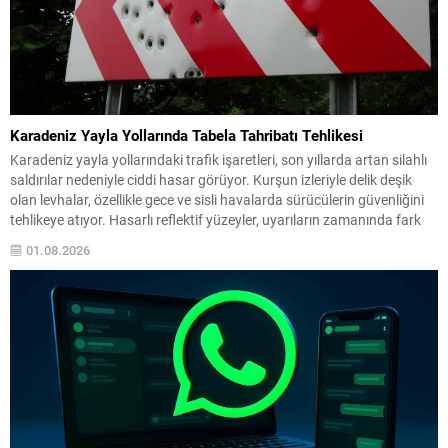
Karadeniz Yayla Yollarında Tabela Tahribatı Tehlikesi
Karadeniz yayla yollarındaki trafik işaretleri, son yıllarda artan silahlı
saldırılar nedeniyle ciddi hasar görüyor. Kurşun izleriyle delik deşik
olan levhalar, özellikle gece ve sisli havalarda sürücülerin güvenliğini
tehlikeye atıyor. Hasarlı reflektif yüzeyler, uyarıların zamanında fark
edilmesini engellediğinden, dar ve virajlı güzergâhlarda kaza riskini
01.08.2026
yükseltiyor. Bölge halkı ve sık yolculuk yapan...