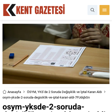
Anasayfa
ÖSYM, YKS’de 2 Soruda Değişiklik ve İptal Kararı Aldı
osym-yksde-2-soruda-degisiklik-ve-iptal-karari-aldi-7FUdqbGn
osym-yksde-2-soruda-