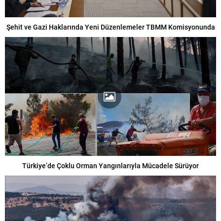
Şehit ve Gazi Haklarında Yeni Düzenlemeler TBMM Komisyonunda
Türkiye’de Çoklu Orman Yangınlarıyla Mücadele Sürüyor