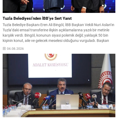
Tuzla Belediyesi’nden İBB’ye Sert Yanıt
Tuzla Belediye Başkanı Eren Ali Bingöl, İBB Başkan Vekili Nuri Aslan’ın
Tuzla’daki emsal transferine ilişkin açıklamalarına yazılı bir metinle
karşılık verdi. Bingöl, konunun siyasi polemik değil; yaklaşık 50 bin
kişinin konut, aile ve gelecek meselesi olduğunu vurguladı. Başkan
Bingöl, 2019-2024 dönemine ilişkin usulsüzlük iddiaları, eksik belgeler
04.08.2026
ve mükerrer emsal aktarımlarına...