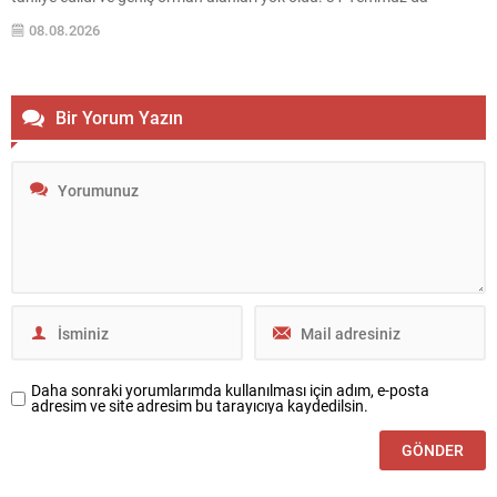
Attiki’nin batısı ile Voiotia’da başlayan yangınlar yoğun müdahale
08.08.2026
sonucu birkaç gün süren çabalarla...
Bir Yorum Yazın
Daha sonraki yorumlarımda kullanılması için adım, e-posta
adresim ve site adresim bu tarayıcıya kaydedilsin.