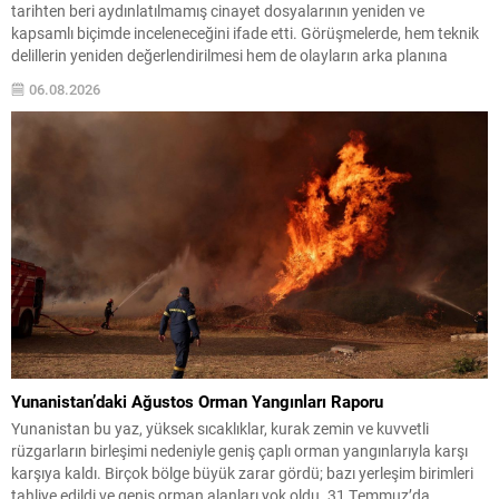
tarihten beri aydınlatılmamış cinayet dosyalarının yeniden ve
kapsamlı biçimde inceleneceğini ifade etti. Görüşmelerde, hem teknik
delillerin yeniden değerlendirilmesi hem de olayların arka planına
ilişkin şüphelerin giderilmesi amacıyla kapsamlı adımlar atılacağı
06.08.2026
vurgulandı. Görüşmelerin ilkinde eski Özel Harekat Daire Başkanı
Behçet Oktay’ın...
Yunanistan’daki Ağustos Orman Yangınları Raporu
Yunanistan bu yaz, yüksek sıcaklıklar, kurak zemin ve kuvvetli
rüzgarların birleşimi nedeniyle geniş çaplı orman yangınlarıyla karşı
karşıya kaldı. Birçok bölge büyük zarar gördü; bazı yerleşim birimleri
tahliye edildi ve geniş orman alanları yok oldu. 31 Temmuz’da