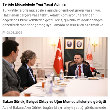
Terörle Mücadelede Yeni Yasal Adımlar
Türkiye’de terörle mücadele alanında önemli gelişmeler yaşanıyor.
Hazırlanan çerçeve yasa teklifi, Adalet Komisyonu tarafından
değerlendirildi ve komiteden geçti. Teklif, güvenlik ve adalet dengesi
gözetilerek tasarlandı; amaç uygulamada belirsizlikleri azaltmak ve
hukuki süreçleri hızlandırmak olarak açıklandı. Teklifin Kapsamı ve
08.08.2026
Hedefleri Çerçeve yasa; terörün finansmanı, örgüt yapısının
çözülmesi, istihbarat paylaşımı ve mağdur...
Bakan Gürlek, Behçet Oktay ve Uğur Mumcu aileleriyle görüştü
Adalet Bakanı Akın Gürlek, bugün iki ayrı aileyle yaptığı görüşmelerde,