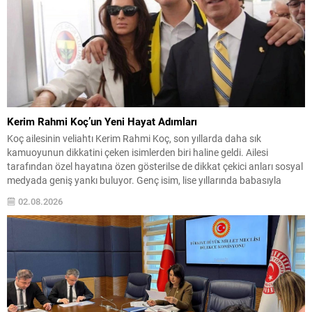
Kerim Rahmi Koç’un Yeni Hayat Adımları
Koç ailesinin veliahtı Kerim Rahmi Koç, son yıllarda daha sık
kamuoyunun dikkatini çeken isimlerden biri haline geldi. Ailesi
tarafından özel hayatına özen gösterilse de dikkat çekici anları sosyal
medyada geniş yankı buluyor. Genç isim, lise yıllarında babasıyla
birlikte maçlara giderek spor tutkusunu erken yaşta gösterdi ve
02.08.2026
mezuniyet fotoğraflarıyla da gündeme...