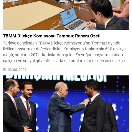
TBMM Dilekçe Komisyonu Temmuz Raporu Özeti
Türkiye genelinden TBMM Dilekçe Komisyonu’na Temmuz ayında
iletilen başvurular değerlendirildi. Komisyona toplam bin 610 dilekçe
ulaştı; bunların 207’si kadınlardan geldi. En yoğun başvuru alanları
çalışma ve sosyal güvenlik ile adalet konuları olurken, en çok dilekçe
gönderen iller İstanbul, Ankara ve İzmir olarak sıralandı. Komisyonun
02.08.2026
inceleme kayıtlarında, vatandaşlardan farklı ve dikkat...