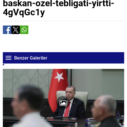
baskan-ozel-tebligati-yirtti-
4gVqGc1y
Benzer Galeriler