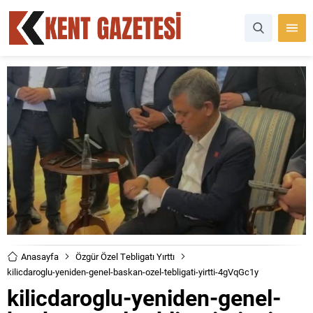
Anasayfa
Özgür Özel Tebligatı Yırttı
kilicdaroglu-yeniden-genel-baskan-ozel-tebligati-yirtti-4gVqGc1y
kilicdaroglu-yeniden-genel-