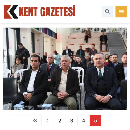
2
3
4
5