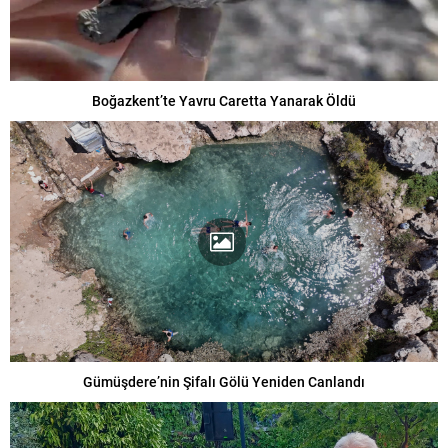
Boğazkent’te Yavru Caretta Yanarak Öldü
Gümüşdere’nin Şifalı Gölü Yeniden Canlandı