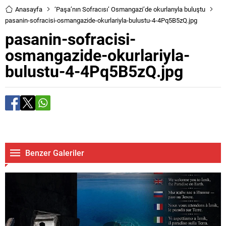
Anasayfa
‘Paşa’nın Sofracısı’ Osmangazi’de okurlarıyla buluştu
pasanin-sofracisi-osmangazide-okurlariyla-bulustu-4-4Pq5B5zQ.jpg
pasanin-sofracisi-
osmangazide-okurlariyla-
bulustu-4-4Pq5B5zQ.jpg
Benzer Galeriler