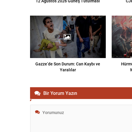
12 Ağustos 2026 Güneş Tutulması
CJP
Gazze’de Son Durum: Can Kaybı ve
Hürmü
Yaralılar
Bir Yorum Yazın