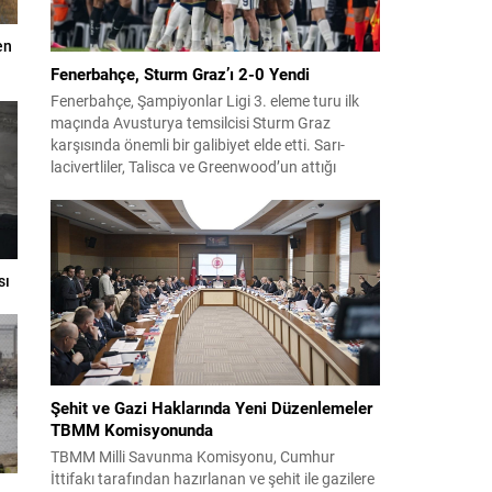
en
Fenerbahçe, Sturm Graz’ı 2-0 Yendi
Fenerbahçe, Şampiyonlar Ligi 3. eleme turu ilk
maçında Avusturya temsilcisi Sturm Graz
karşısında önemli bir galibiyet elde etti. Sarı-
lacivertliler, Talisca ve Greenwood’un attığı
gollerle sahadan 2-0 üstün ayrıldı ve rövanş
öncesi avantaj sağladı. Karşılaşma sonrası
takım yönetimi mücadeleyi değerlendirdi ve
gelecek planlarına dair bilgi verdi. Futboldan
sorumlu yönetici Cihan Kamer,...
sı
Şehit ve Gazi Haklarında Yeni Düzenlemeler
TBMM Komisyonunda
TBMM Milli Savunma Komisyonu, Cumhur
İttifakı tarafından hazırlanan ve şehit ile gazilere