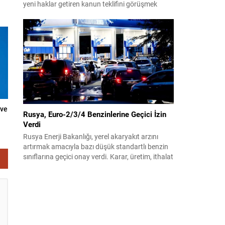
yeni haklar getiren kanun teklifini görüşmek
üzere toplandı. Görüşmelerin sonunda teklif
komisyonda kabul edildi ve bir dizi düzenleme
benimsendi. Teklif kapsamında, vazife
malullerinden hayatını kaybedenlerin anne ve
babalarına bağlanacak aylık tutarının, net asgari
ücretin altında olmayacağı hükme bağlanıyor....
 ve
Rusya, Euro-2/3/4 Benzinlerine Geçici İzin
Verdi
Rusya Enerji Bakanlığı, yerel akaryakıt arzını
artırmak amacıyla bazı düşük standartlı benzin
sınıflarına geçici onay verdi. Karar, üretim, ithalat
ve satışa yönelik uygulanacak sınırlamaları 1
Temmuz 2027’ye kadar kaldırıyor. Açıklamada
bu düzenlemenin kalıcı bir çevre politikası
değişikliği anlamına gelmediği vurgulanıyor;
kararın geçici olduğu ve uzun vadeli çevre
hedeflerinden sapma amaçlanmadığı...