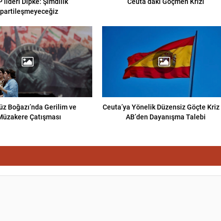
 lideri Dipke: Şimdilik
Ceuta’daki Göçmen Krizi
partileşmeyeceğiz
z Boğazı’nda Gerilim ve
Ceuta’ya Yönelik Düzensiz Göçte Kriz
Müzakere Çatışması
AB’den Dayanışma Talebi