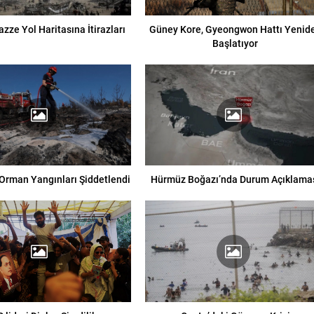
Gazze Yol Haritasına İtirazları
Güney Kore, Gyeongwon Hattı Yenid
Başlatıyor
Orman Yangınları Şiddetlendi
Hürmüz Boğazı’nda Durum Açıklama