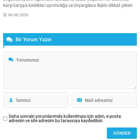
karşı karşıya kaldıkları ayrımcılığa ve önyargılara ilişkin dikkat çeken
açıklamalarda bulundu. Tetik, engelli bireylerin elde ettikleri başarıların
04.08.2026
çoğu zaman yeterince takdir edilmediğini belirterek, “Engelliler bu
ülkede hiçbir başarıyı kendilerine sunulan ayrıcalıklarla elde etmedi.
Aksine,...
Bir Yorum Yazın
Daha sonraki yorumlarımda kullanılması için adım, e-posta
adresim ve site adresim bu tarayıcıya kaydedilsin.