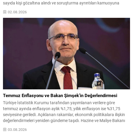
sayıda kişi gözaltına alındı ve soruşturma ayrıntıları kamuoyuna
yansımaya başladı. Soruşturma kapsamında toplam 55 şüpheliden
02.08.2026
42’sinin belediye personeli, 13’ünün ise firma yetkilisi olduğu bildirildi.
Gözaltına alınanlar arasında Etimesgut Belediye Başkanı...
Temmuz Enflasyonu ve Bakan Şimşek’in Değerlendirmesi
Türkiye İstatistik Kurumu tarafından yayımlanan verilere göre
temmuz ayında enflasyon aylık %1,75; yıllık enflasyon ise %31,75
seviyesine geriledi. Açıklanan rakamlar, ekonomik politikalara ilişkin
değerlendirmeleri yeniden gündeme taşıdı. Hazine ve Maliye Bakanı
Mehmet Şimşek, verilerle ilgili olarak sosyal medya hesabından yaptığı
03.08.2026
paylaşımda dezenflasyon sürecinin sürdüğünü vurguladı ve alınan