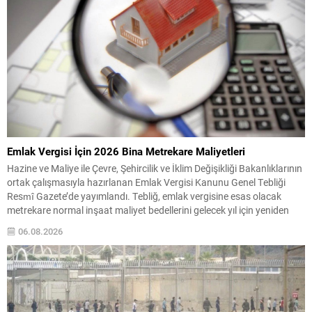
Emlak Vergisi İçin 2026 Bina Metrekare Maliyetleri
Hazine ve Maliye ile Çevre, Şehircilik ve İklim Değişikliği Bakanlıklarının
ortak çalışmasıyla hazırlanan Emlak Vergisi Kanunu Genel Tebliği
Resmî Gazete’de yayımlandı. Tebliğ, emlak vergisine esas olacak
metrekare normal inşaat maliyet bedellerini gelecek yıl için yeniden
belirliyor. Yapılan düzenlemeye göre mesken binaları için metrekare
06.08.2026
maliyetlerinin hem asgari hem de azami sınırları...