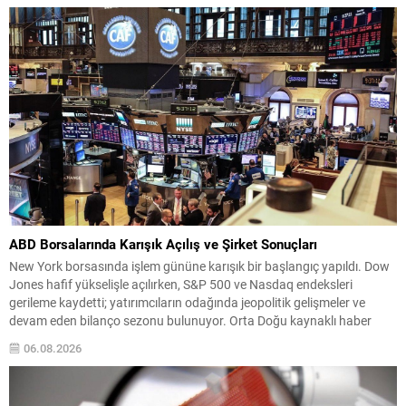
tedbirlerin etkisine işaret...
ABD Borsalarında Karışık Açılış ve Şirket Sonuçları
New York borsasında işlem gününe karışık bir başlangıç yapıldı. Dow
Jones hafif yükselişle açılırken, S&P 500 ve Nasdaq endeksleri
gerileme kaydetti; yatırımcıların odağında jeopolitik gelişmeler ve
devam eden bilanço sezonu bulunuyor. Orta Doğu kaynaklı haber
akışı ve ABD ile İran arasındaki olası müzakere ihtimalleri piyasalarda
06.08.2026
volatilite yaratmaya devam ediyor. ABD...