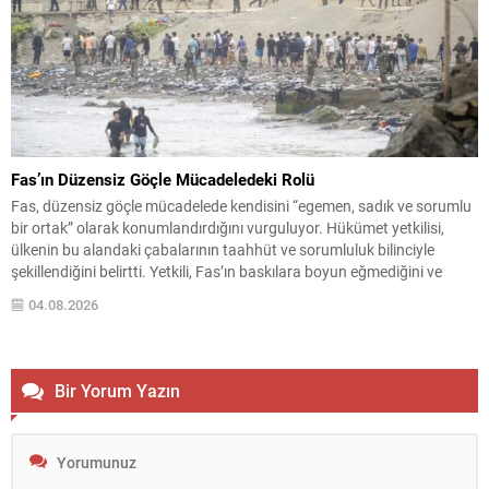
Fas’ın Düzensiz Göçle Mücadeledeki Rolü
Fas, düzensiz göçle mücadelede kendisini “egemen, sadık ve sorumlu
bir ortak” olarak konumlandırdığını vurguluyor. Hükümet yetkilisi,
ülkenin bu alandaki çabalarının taahhüt ve sorumluluk bilinciyle
şekillendiğini belirtti. Yetkili, Fas’ın baskılara boyun eğmediğini ve
politikalarının ne şantaj ne de zorlama sonucu belirlendiğini ifade
04.08.2026
ederek, mücadelenin ortak bir sorumluluk olduğunu söyledi. İş birliği...
Bir Yorum Yazın