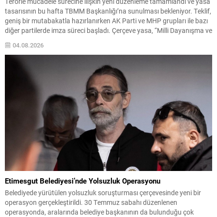
Terörle mücadele sürecine ilişkin yeni düzenleme tamamlandı ve yasa
tasarısının bu hafta TBMM Başkanlığı’na sunulması bekleniyor. Teklif,
geniş bir mutabakatla hazırlanırken AK Parti ve MHP grupları ile bazı
diğer partilerde imza süreci başladı. Çerçeve yasa, “Milli Dayanışma ve
Toplumsal Bütünleşmenin Güçlendirilmesi” başlığıyla hazırlandı.
04.08.2026
MHP’de ilk imzayı Genel Başkan Devlet Bahçeli...
Etimesgut Belediyesi’nde Yolsuzluk Operasyonu
Belediyede yürütülen yolsuzluk soruşturması çerçevesinde yeni bir
operasyon gerçekleştirildi. 30 Temmuz sabahı düzenlenen
operasyonda, aralarında belediye başkanının da bulunduğu çok