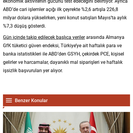
ekonomik aktivitenin gücünü test edeceğini belirtiyor. Ayrıca
ABD’de cari işlemler açığı ilk çeyrekte %2,6 artışla 226,8
milyar dolara yükselirken, yeni konut satışları Mayıs’ta aylık
%7,3 düşüş gösterdi.
Gün içinde takip edilecek başlıca veriler
arasında Almanya
GfK tüketici güven endeksi, Türkiye’ye ait haftalık para ve
banka istatistikleri ile ABD’den GSYH, çekirdek PCE, kişisel
gelirler ve harcamalar, dayanıklı mal siparişleri ve haftalık
işsizlik başvuruları yer alıyor.
Benzer Konular