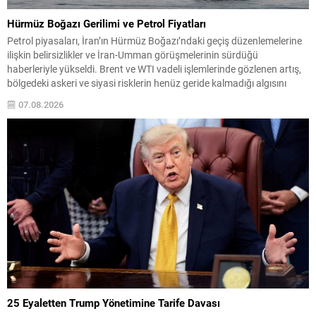
Hürmüz Boğazı Gerilimi ve Petrol Fiyatları
Petrol piyasaları, İran’ın Hürmüz Boğazı’ndaki geçiş düzenlemelerine
ilişkin belirsizlikler ve İran-Umman görüşmelerinin sürdüğü
haberleriyle yükseldi. Brent ve WTI vadeli işlemlerinde gözlenen artış,
bölgedeki askeri ve siyasi risklerin henüz geride kalmadığı algısını
güçlendirdi. Analistler, piyasaların yeni düzenlemelerin uygulanması
07.08.2026
hâlinde normale dönüşten ziyade sınırlı ve koşullara bağlı bir
seyrüsefer sistemi beklentisini fiyatladığını...
25 Eyaletten Trump Yönetimine Tarife Davası