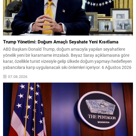
Trump Yönetimi: Doğum Amaçlı Seyahate Yeni Kısıtlama
ABD Başkanı Donald Trump, doğum amacıyla yapılan seyahatlere
yönelik yeni bir kararname imzaladı. Beyaz Saray açıklamasına göre
karar, özellikle turist vizesiyle gelip ülkede doğum yapmayı hedefleyen
yabancılara karşı uygulanacak sıkı önlemleri içeriyor. 6 Ağustos 2026
tarihli düzenleme kapsamında vize başvuruları daha dikkatli
07.08.2026
incelenecek; bazı başvuruların reddedilmesi, mevcut vizelerin iptali
veya...