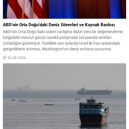
ABD’nin Orta Doğu’daki Deniz Görevleri ve Kaynak Baskısı
ABD’nin Orta Doğu’daki askeri varlığına ilişkin yeni bir değerlendirme,
bölgedeki mevcut gücün sürekli çatışmalar karşısında sınırları
zorladığını gösteriyor. Özellikle son aylarda İsrail ile İran arasındaki
gerginliklerin artması, Washington’un deniz ve hava savunma
kaynakları üzerinde belirgin bir baskı oluşturdu. ABD Avrupa
02.08.2026
Kuvvetleri Komutanı Orgeneral Alexus Grynkewich’in Pentagon’a
ilettiği uyarıda, mevcut muhrip...