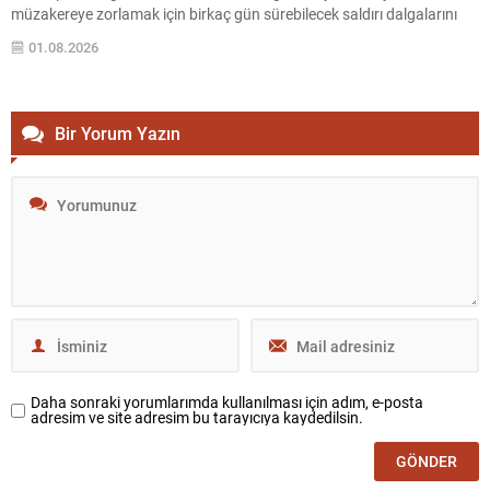
müzakereye zorlamak için birkaç gün sürebilecek saldırı dalgalarını
devreye sokmayı değerlendirdi. Wall Street Journal’in hükümet
01.08.2026
kaynaklarına dayandırdığı haber, olası operasyonların bu hafta sonu
itibarıyla...
Bir Yorum Yazın
Daha sonraki yorumlarımda kullanılması için adım, e-posta
adresim ve site adresim bu tarayıcıya kaydedilsin.