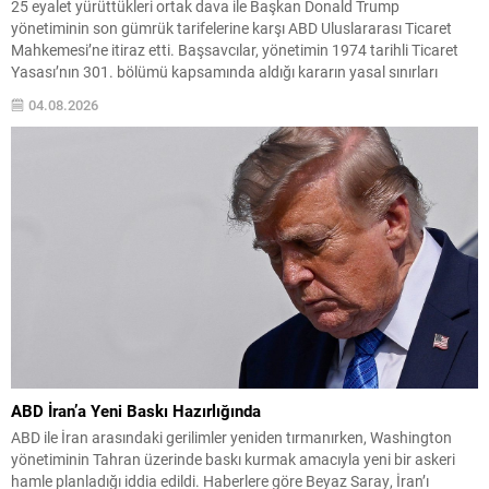
25 eyalet yürüttükleri ortak dava ile Başkan Donald Trump
yönetiminin son gümrük tarifelerine karşı ABD Uluslararası Ticaret
Mahkemesi’ne itiraz etti. Başsavcılar, yönetimin 1974 tarihli Ticaret
Yasası’nın 301. bölümü kapsamında aldığı kararın yasal sınırları
aştığını ve İdari Usul Yasası’nı ihlal ettiğini savundu. Dava metninde,
04.08.2026
getirilen tarifelerin iddia edilen zorla çalıştırma uygulamalarını...
ABD İran’a Yeni Baskı Hazırlığında
ABD ile İran arasındaki gerilimler yeniden tırmanırken, Washington
yönetiminin Tahran üzerinde baskı kurmak amacıyla yeni bir askeri
hamle planladığı iddia edildi. Haberlere göre Beyaz Saray, İran’ı