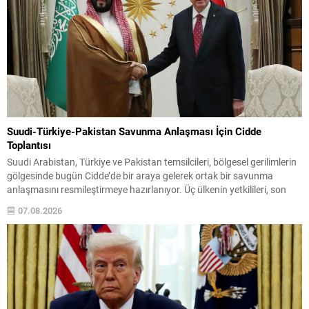
Suudi-Türkiye-Pakistan Savunma Anlaşması İçin Cidde
Toplantısı
Suudi Arabistan, Türkiye ve Pakistan temsilcileri, bölgesel gerilimlerin
gölgesinde bugün Cidde’de bir araya gelerek ortak bir savunma
anlaşmasını resmileştirmeye hazırlanıyor. Üç ülkenin yetkilileri, son
dönemde artan çatışmalar ve deniz taşımacılığındaki aksaklıkların
07.08.2026
yarattığı riskleri gerekçe göstererek uzlaşma sağladı. Görüşmeye
ilişkin bilgi veren Suudi askeri kaynaklar, uzun süredir müzakere edilen
metnin son...