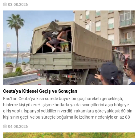
değiliz” dedi ve devam eden temasların ağırlıklı olarak Hürmüz
03.08.2026
Boğazı’nın güvenliğine ilişkin Umman ile sürdürüldüğünü belirtti.
Boğazın...
Ceuta’ya Kitlesel Geçiş ve Sonuçları
Fas’tan Ceuta’ya kısa sürede büyük bir göç hareketi gerçekleşti;
binlerce kişi yüzerek, şişme botlarla ya da sınır çitlerini aşıp bölgeye
giriş yaptı. İspanyol yetkililerin verdiği rakamlara göre yaklaşık 60 bin
kişi sınırı geçti ve bu süreçte boğulma ile izdiham nedeniyle en az 88
kişi yaşamını yitirdi. Olayların yoğunluğu, yerel güvenlik...
04.08.2026