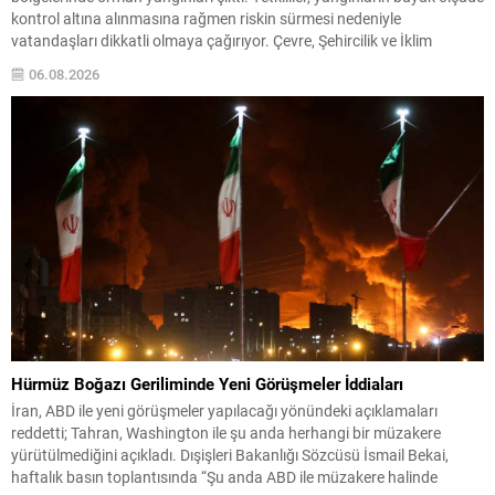
kontrol altına alınmasına rağmen riskin sürmesi nedeniyle
vatandaşları dikkatli olmaya çağırıyor. Çevre, Şehircilik ve İklim
Değişikliği Bakanı Murat Kurum, beş ilde yapılan hasar tespitlerinin
06.08.2026
sonuçlarını paylaştı ve etkilenenlerin yanında olunacağını vurguladı.
Kayıtlar ve tespit...
Hürmüz Boğazı Geriliminde Yeni Görüşmeler İddiaları
İran, ABD ile yeni görüşmeler yapılacağı yönündeki açıklamaları
reddetti; Tahran, Washington ile şu anda herhangi bir müzakere
yürütülmediğini açıkladı. Dışişleri Bakanlığı Sözcüsü İsmail Bekai,
haftalık basın toplantısında “Şu anda ABD ile müzakere halinde