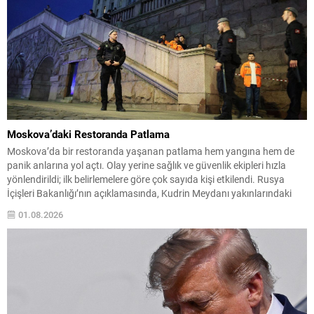
Moskova’daki Restoranda Patlama
Moskova’da bir restoranda yaşanan patlama hem yangına hem de
panik anlarına yol açtı. Olay yerine sağlık ve güvenlik ekipleri hızla
yönlendirildi; ilk belirlemelere göre çok sayıda kişi etkilendi. Rusya
İçişleri Bakanlığı’nın açıklamasında, Kudrin Meydanı yakınlarındaki
kafenin bitişiğinde meydana gelen patlamada 3 kişinin yaşamını
01.08.2026
yitirdiği, 15 kişinin de yaralandığı belirtildi. Ekiplerin...