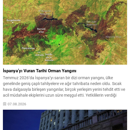
İspanya’yı Vuran Tarihi Orman Yangını
Temmuz 2026’da İspanya’yı saran bir dizi orman yangını, ülke
genelinde geniş çaplı tahliyelere ve ağır tahribata neden oldu. Sıcak
hava dalgasıyla birleşen yangınlar, birçok yerleşim yerini tehdit etti ve
acil müdahale ekiplerini uzun süre meşgul etti. Yetkililerin verdiği
bilgiye göre, Avila eyaletindeki en büyük odak yaklaşık 50 bin hektarlık
07.08.2026
alanı...