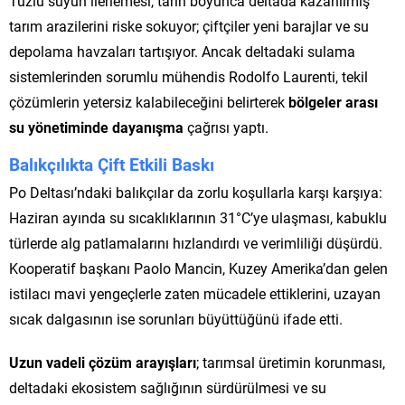
Tuzlu suyun ilerlemesi, tarih boyunca deltada kazanılmış
tarım arazilerini riske sokuyor; çiftçiler yeni barajlar ve su
depolama havzaları tartışıyor. Ancak deltadaki sulama
sistemlerinden sorumlu mühendis Rodolfo Laurenti, tekil
çözümlerin yetersiz kalabileceğini belirterek
bölgeler arası
su yönetiminde dayanışma
çağrısı yaptı.
Balıkçılıkta Çift Etkili Baskı
Po Deltası’ndaki balıkçılar da zorlu koşullarla karşı karşıya:
Haziran ayında su sıcaklıklarının 31°C’ye ulaşması, kabuklu
türlerde alg patlamalarını hızlandırdı ve verimliliği düşürdü.
Kooperatif başkanı Paolo Mancin, Kuzey Amerika’dan gelen
istilacı mavi yengeçlerle zaten mücadele ettiklerini, uzayan
sıcak dalgasının ise sorunları büyüttüğünü ifade etti.
Uzun vadeli çözüm arayışları
; tarımsal üretimin korunması,
deltadaki ekosistem sağlığının sürdürülmesi ve su