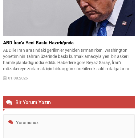
ABD İran’a Yeni Baskı Hazırlığında
ABD ile İran arasındaki gerilimler yeniden tırmanırken, Washington
yönetiminin Tahran üzerinde baskı kurmak amacıyla yeni bir askeri
hamle planladığı iddia edildi. Haberlere göre Beyaz Saray, İran’ı
müzakereye zorlamak için birkaç gün sürebilecek saldırı dalgalarını
devreye sokmayı değerlendirdi. Wall Street Journal’in hükümet
01.08.2026
kaynaklarına dayandırdığı haber, olası operasyonların bu hafta sonu
itibarıyla...
Bir Yorum Yazın