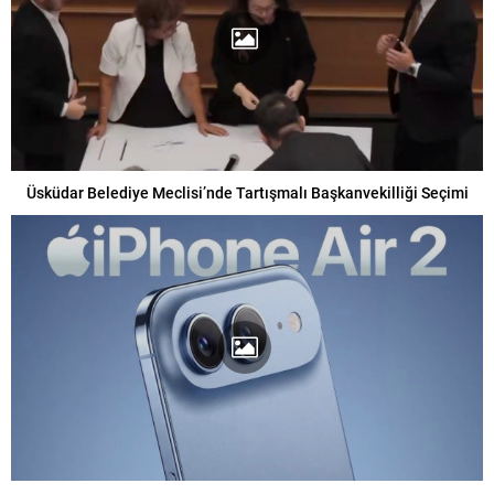
Üsküdar Belediye Meclisi’nde Tartışmalı Başkanvekilliği Seçimi