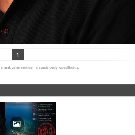
1
llanarak galeri resimleri arasında geçiş yapabilirsiniz.