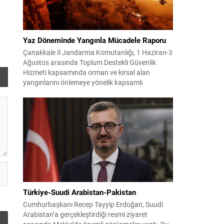
Yaz Döneminde Yangınla Mücadele Raporu
Çanakkale İl Jandarma Komutanlığı, 1 Haziran-3
Ağustos arasında Toplum Destekli Güvenlik
Hizmeti kapsamında orman ve kırsal alan
yangınlarını önlemeye yönelik kapsamlı
bilgilendirme çalışmaları yürüttü. On iki ilçede
görev yapan 178 tim ve 742 personel, sahada
aktif olarak halkı bilinçlendirdi ve denetim
faaliyetleri gerçekleştirdi. Faaliyetler esnasında
bin 315 biçerdöver ve balya...
Türkiye-Suudi Arabistan-Pakistan
Cumhurbaşkanı Recep Tayyip Erdoğan, Suudi
Arabistan’a gerçekleştirdiği resmi ziyaret