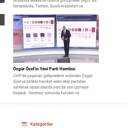
sırasında Mekke’de önemli görüşmeler yaptı. Bu
temaslarda, Türkiye, Suudi Arabistan ve
Pakistan arasında savunma alanında yeni bir iş
birliği çerçevesi oluşturuldu. Ziyaretin en somut
çıktısı, üç ülkenin imza attığı Mekke Ortak
Savunma Anlaşması oldu. Anlaşma; ortak
güvenlik yaklaşımıyla bölgesel barış, istikrar...
Özgür Özel’in Yeni Parti Hamlesi
CHP’de yaşanan gelişmelerin ardından Özgür
Özel ve birlikte hareket eden ekip partiden
ayrılarak siyasi alanda yeni bir yön çizmeye
başladı. Temmuz sonunda kurulan ve
kamuoyunda “Yeni Parti” olarak anılan oluşum,
kısa sürede muhalif medyanın gündemine girdi.
Kuruluşun hemen ardından bazı anket sonuçları
kamuoyuna yansıyınca, partinin tabanda karşılık
bulduğu iddiaları gündemi...
Kategoriler