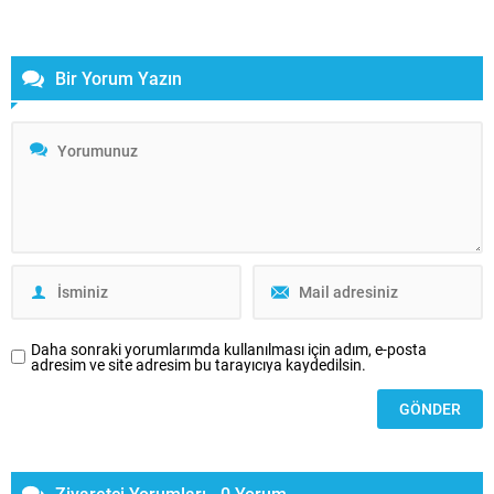
çoğu zaman yeterince takdir edilmediğini belirterek, “Engelliler bu
ülkede hiçbir başarıyı kendilerine sunulan ayrıcalıklarla elde etmedi.
Aksine,...
Bir Yorum Yazın
Daha sonraki yorumlarımda kullanılması için adım, e-posta
adresim ve site adresim bu tarayıcıya kaydedilsin.
Ziyaretçi Yorumları - 0 Yorum