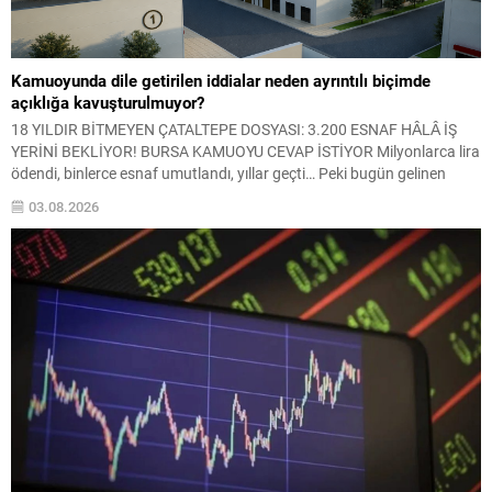
Kamuoyunda dile getirilen iddialar neden ayrıntılı biçimde
açıklığa kavuşturulmuyor?
18 YILDIR BİTMEYEN ÇATALTEPE DOSYASI: 3.200 ESNAF HÂLÂ İŞ
YERİNİ BEKLİYOR! BURSA KAMUOYU CEVAP İSTİYOR Milyonlarca lira
ödendi, binlerce esnaf umutlandı, yıllar geçti… Peki bugün gelinen
noktada sorumluluk kimin? Çataltepe Sanayi Sitesi neden
03.08.2026
tamamlanamadı? Kamu kurumları hangi işlemleri yaptı? Hazırlanan
raporlar neden kamuoyuyla paylaşılmadı? Bursa’da artık herkes aynı
soruları soruyor....