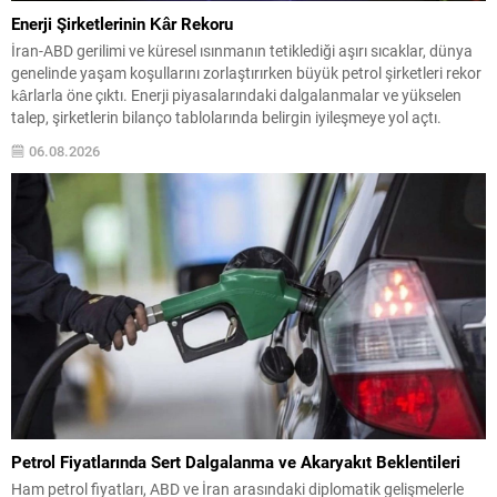
Enerji Şirketlerinin Kâr Rekoru
İran-ABD gerilimi ve küresel ısınmanın tetiklediği aşırı sıcaklar, dünya
genelinde yaşam koşullarını zorlaştırırken büyük petrol şirketleri rekor
kârlarla öne çıktı. Enerji piyasalarındaki dalgalanmalar ve yükselen
talep, şirketlerin bilanço tablolarında belirgin iyileşmeye yol açtı.
Rafineri marjlarındaki güçlenme ve ham petrol ile doğal gaz
06.08.2026
fiyatlarındaki sıçrama, dev enerji firmalarının üçüncü çeyrek
performanslarını...
Petrol Fiyatlarında Sert Dalgalanma ve Akaryakıt Beklentileri
Ham petrol fiyatları, ABD ve İran arasındaki diplomatik gelişmelerle