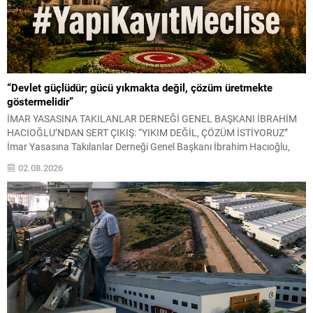
“Devlet güçlüdür; gücü yıkmakta değil, çözüm üretmekte
göstermelidir”
İMAR YASASINA TAKILANLAR DERNEĞİ GENEL BAŞKANI İBRAHİM
HACIOĞLU’NDAN SERT ÇIKIŞ: “YIKIM DEĞİL, ÇÖZÜM İSTİYORUZ”
İmar Yasasına Takılanlar Derneği Genel Başkanı İbrahim Hacıoğlu,
yapı kayıt mağduriyeti yaşayan milyonlarca vatandaşın beklentilerini
02.08.2026
gündeme taşıyarak, mevcut sorunların yalnızca yıkım kararlarıyla
çözülemeyeceğini belirtti. Hacıoğlu, tarım alanlarının korunması ile
vatandaşların mülkiyet haklarının güvence altına alınmasının
birbirine...