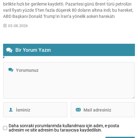
birlikte hızlı bir gerileme kaydetti. Pazartesi günü Brent türü petrolün
varil fiyatı yüzde 5’ten fazla düşerek 80 doların altına indi; bu hareket,
ABD Başkanı Donald Trump’ın İran’a yönelik askeri harekâtı
durdurması ve barış görüşmelerinin yeniden başlamasının
03.08.2026
açıklanmasıyla tetiklendi. Enerji piyasalarındaki dalgalanma,...
Bir Yorum Yazın
Daha sonraki yorumlarımda kullanılması için adım, e-posta
adresim ve site adresim bu tarayıcıya kaydedilsin.