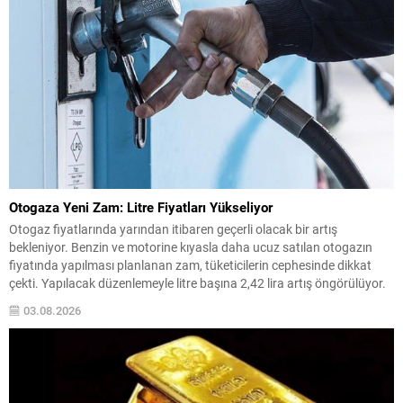
Otogaza Yeni Zam: Litre Fiyatları Yükseliyor
Otogaz fiyatlarında yarından itibaren geçerli olacak bir artış
bekleniyor. Benzin ve motorine kıyasla daha ucuz satılan otogazın
fiyatında yapılması planlanan zam, tüketicilerin cephesinde dikkat
çekti. Yapılacak düzenlemeyle litre başına 2,42 lira artış öngörülüyor.
Bu artışın ardından büyükşehir ve bazı bölge fiyatları farklı seviyelerde
03.08.2026
oluşacak. Beklenen Bölgesel Fiyatlar İstanbul için otogazın...