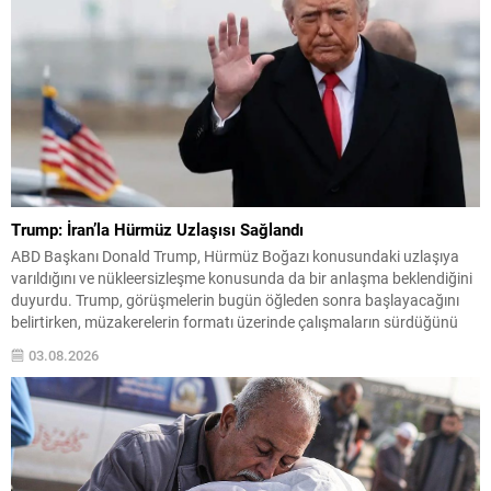
Trump: İran’la Hürmüz Uzlaşısı Sağlandı
ABD Başkanı Donald Trump, Hürmüz Boğazı konusundaki uzlaşıya
varıldığını ve nükleersizleşme konusunda da bir anlaşma beklendiğini
duyurdu. Trump, görüşmelerin bugün öğleden sonra başlayacağını
belirtirken, müzakerelerin formatı üzerinde çalışmaların sürdüğünü
söyledi. Trump ayrıca müzakere sürecine ilişkin ayrıntıların henüz
03.08.2026
netleşmediğini vurguladı ancak tarafların görüşmeleri başlatmaya
hazır olduğunu aktardı. İran’dan Sert ve Net...