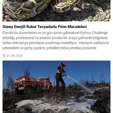
Güneş Enerjili Robot Tavşanlarla Piton Mücadelesi
Florida’da düzenlenen ve on gün süren geleneksel Python Challenge
etkinliği, profesyonel ve amatör avcıları bir araya getirerek bölgedeki
istilacı Birmanya pitonlarını azaltmayı hedefliyor. Yılanların saklanma
yetenekleri ve geniş yayılımı, yetkilileri daha yenilikçi çözümler
aramaya yönlendirdi. Bu amaçla Güney Florida Su Yönetim Bölgesi ile
01.08.2026
Florida Üniversitesi araştırmacıları, güneş enerjisiyle çalışan robot...