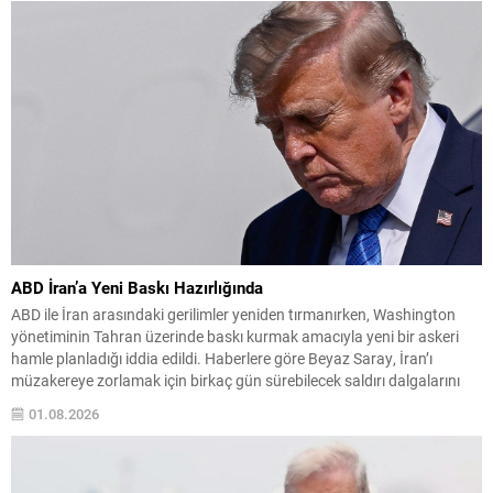
Boğazın...
ABD İran’a Yeni Baskı Hazırlığında
ABD ile İran arasındaki gerilimler yeniden tırmanırken, Washington
yönetiminin Tahran üzerinde baskı kurmak amacıyla yeni bir askeri
hamle planladığı iddia edildi. Haberlere göre Beyaz Saray, İran’ı
müzakereye zorlamak için birkaç gün sürebilecek saldırı dalgalarını
devreye sokmayı değerlendirdi. Wall Street Journal’in hükümet
01.08.2026
kaynaklarına dayandırdığı haber, olası operasyonların bu hafta sonu
itibarıyla...