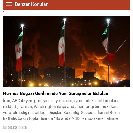
Benzer Konular
Hürmüz Boğazı Geriliminde Yeni Görüşmeler İddiaları
İran, ABD ile yeni görüşmeler yapılacağı yönündeki açıklamaları
reddetti; Tahran, Washington ile şu anda herhangi bir müzakere
yürütülmediğini açıkladı. Dışişleri Bakanlığı Sözcüsü İsmail Bekai,
haftalık basın toplantısında “Şu anda ABD ile müzakere halinde
değiliz” dedi ve devam eden temasların ağırlıklı olarak Hürmüz
03.08.2026
Boğazı’nın güvenliğine ilişkin Umman ile sürdürüldüğünü belirtti.