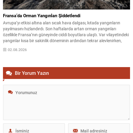
Fransa’da Orman Yangınları Şiddetlendi
Avrupa’yı etkisi altına alan sıcak hava dalgası, kıtada yangınların
yayılmasını hızlandırdı. Son haftalarda artan orman yangınları
özellikle Fransa’nın güneyinde ciddi boyutlara ulaştı. Var vilayetindeki
yangınlar kısa bir sakinlik döneminin ardından tekrar alevlenirken,
bölgeye hızlı ve yoğun bir müdahale gerçekleştirildi. Havadan ve
02.08.2026
karadan yapılan operasyonlarla alevlere karşı mücadele sürüyor.
Yoğun Müdahale...
Bir Yorum Yazın