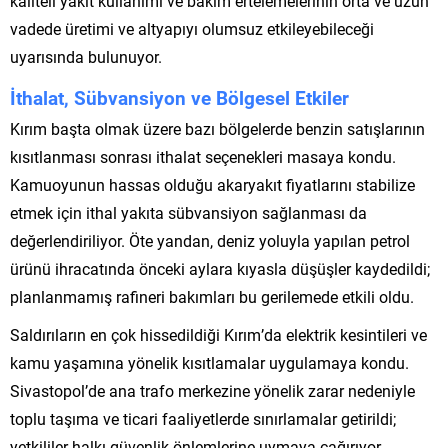
kaliteli yakıt kullanımı ve bakım ertelemelerinin orta ve uzun
vadede üretimi ve altyapıyı olumsuz etkileyebileceği
uyarısında bulunuyor.
İthalat, Sübvansiyon ve Bölgesel Etkiler
Kırım başta olmak üzere bazı bölgelerde benzin satışlarının
kısıtlanması sonrası ithalat seçenekleri masaya kondu.
Kamuoyunun hassas olduğu akaryakıt fiyatlarını stabilize
etmek için ithal yakıta sübvansiyon sağlanması da
değerlendiriliyor. Öte yandan, deniz yoluyla yapılan petrol
ürünü ihracatında önceki aylara kıyasla düşüşler kaydedildi;
planlanmamış rafineri bakımları bu gerilemede etkili oldu.
Saldırıların en çok hissedildiği Kırım’da elektrik kesintileri ve
kamu yaşamına yönelik kısıtlamalar uygulamaya kondu.
Sivastopol’de ana trafo merkezine yönelik zarar nedeniyle
toplu taşıma ve ticari faaliyetlerde sınırlamalar getirildi;
yetkililer halkı güvenlik önlemlerine uymaya çağırıyor.