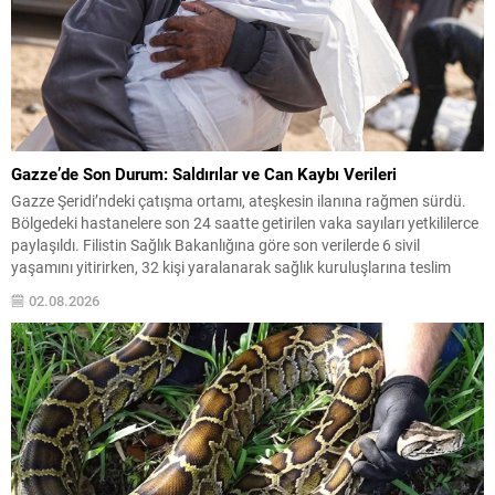
Gazze’de Son Durum: Saldırılar ve Can Kaybı Verileri
Gazze Şeridi’ndeki çatışma ortamı, ateşkesin ilanına rağmen sürdü.
Bölgedeki hastanelere son 24 saatte getirilen vaka sayıları yetkililerce
paylaşıldı. Filistin Sağlık Bakanlığına göre son verilerde 6 sivil
yaşamını yitirirken, 32 kişi yaralanarak sağlık kuruluşlarına teslim
edildi. Resmi Sayılar ve Yaralı/Ölü Rakamları 10 Ekim tarihinde
02.08.2026
yürürlüğe giren ateşkes anlaşmasından bu yana bildirilen...