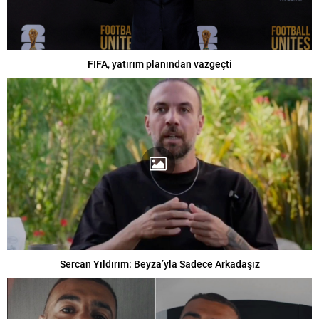
FIFA, yatırım planından vazgeçti
Sercan Yıldırım: Beyza’yla Sadece Arkadaşız