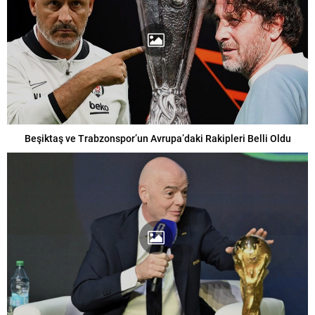
Beşiktaş ve Trabzonspor’un Avrupa’daki Rakipleri Belli Oldu