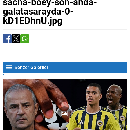
sacha-boey-son-anda-
galatasarayda-0-
kD1EDhnU.jpg
Benzer Galeriler