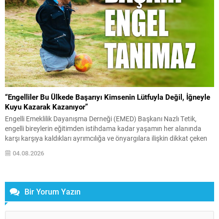
“Engelliler Bu Ülkede Başarıyı Kimsenin Lütfuyla Değil, İğneyle
Kuyu Kazarak Kazanıyor”
Engelli Emeklilik Dayanışma Derneği (EMED) Başkanı Nazlı Tetik,
engelli bireylerin eğitimden istihdama kadar yaşamın her alanında
karşı karşıya kaldıkları ayrımcılığa ve önyargılara ilişkin dikkat çeken
açıklamalarda bulundu. Tetik, engelli bireylerin elde ettikleri başarıların
04.08.2026
çoğu zaman yeterince takdir edilmediğini belirterek, “Engelliler bu
ülkede hiçbir başarıyı kendilerine sunulan ayrıcalıklarla elde etmedi.
Aksine,...
Bir Yorum Yazın