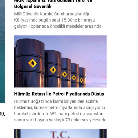
Bölgesel Güvenlik
Milli Güvenlik Kurulu, Cumhurbaşkanlığı
Külliyesi’nde bugün saat 15.30’te bir araya
geliyor. Toplantıda öncelikli meseleler arasında
terörle mücadele ve sahadaki son gelişmeler yer
alıyor. Meclis’e sunulan Terörsüz Türkiye Kanun
Teklifi çerçevesinde, örgütün silah bırakma
sürecinin mevcut durumu ve istihbarat raporları
detaylı şekilde değerlendirilecek. Ayrıca,
yürütülen operasyonlar ve koordinasyon
mekanizmaları masada olacak....
Hürmüz Rotası İle Petrol Fiyatlarında Düşüş
Hürmüz Boğazı’nda kısmi bir yeniden açılma
beklentisi, küresel petrol fiyatlarında aşağı yönlü
00,
hareketi sürdürdü. WTI ham petrol üç seanstan
sonra varil başına yaklaşık 73 dolar seviyelerinde
işlem görürken, Türkiye piyasalarının takip ettiği
Brent petrol ise yaklaşık 78 dolar civarındaydı.