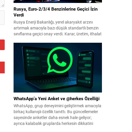
Rusya, Euro-2/3/4 Benzinlerine Geçici İzin
Verdi
Rusya Enerji Bakanlığı, yerel akaryakıt arzını
artırmak amacıyla bazı düşük standartlı benzin
sınıflarına geçici onay verdi. Karar, üretim, ithalat
ve satışa yönelik uygulanacak sınırlamaları 1
Temmuz 2027’ye kadar kaldırıyor. Açıklamada
bu düzenlemenin kalıcı bir çevre politikası
değişikliği anlamına gelmediği vurgulanıyor;
kararın geçici olduğu ve uzun vadeli çevre
hedeflerinden sapma amaçlanmadığı...
WhatsApp’a Yeni Anket ve @herkes Özelliği
WhatsApp, grup deneyimini geliştirmek amacıyla
birkaç kullanışlı özellik tanıttı. Bu güncellemeler
sayesinde anketler daha esnek hale geliyor;
ayrıca kalabalık gruplarda herkesin dikkatini
anında çekmek kolaylaşıyor. Platforma eklenen