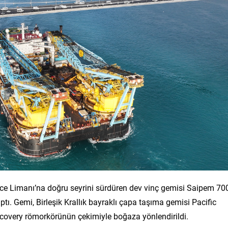
ce Limanı’na doğru seyrini sürdüren dev vinç gemisi Saipem 70
tı. Gemi, Birleşik Krallık bayraklı çapa taşıma gemisi Pacific
covery römorkörünün çekimiyle boğaza yönlendirildi.