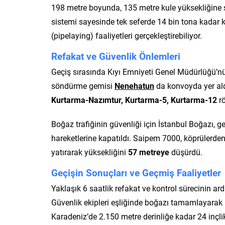
198 metre boyunda, 135 metre kule yüksekliğine s
sistemi sayesinde tek seferde 14 bin tona kadar 
(pipelaying) faaliyetleri gerçekleştirebiliyor.
Refakat ve Güvenlik Önlemleri
Geçiş sırasında Kıyı Emniyeti Genel Müdürlüğü’n
söndürme gemisi
Nenehatun
da konvoyda yer aldı
Kurtarma-Nazımtur, Kurtarma-5, Kurtarma-12
rö
Boğaz trafiğinin güvenliği için İstanbul Boğazı, g
hareketlerine kapatıldı. Saipem 7000, köprülerden g
yatırarak yüksekliğini
57 metreye
düşürdü.
Geçişin Sonuçları ve Geçmiş Faaliyetler
Yaklaşık 6 saatlik refakat ve kontrol sürecinin 
Güvenlik ekipleri eşliğinde boğazı tamamlayarak
Karadeniz’de 2.150 metre derinliğe kadar 24 inçli