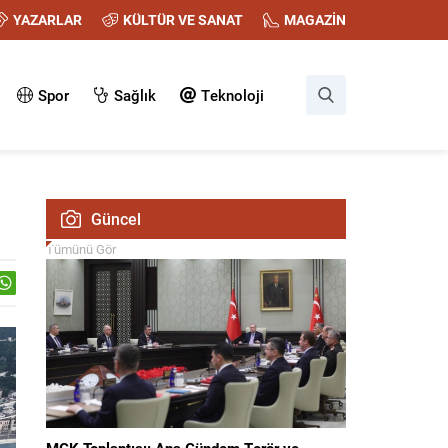
YAZARLAR
KÜLTÜR VE SANAT
MAGAZİN
Spor
Sağlık
Teknoloji
Güncel
Tümünü Gör
MGK Toplantısı: Ana Gündem Terör ve