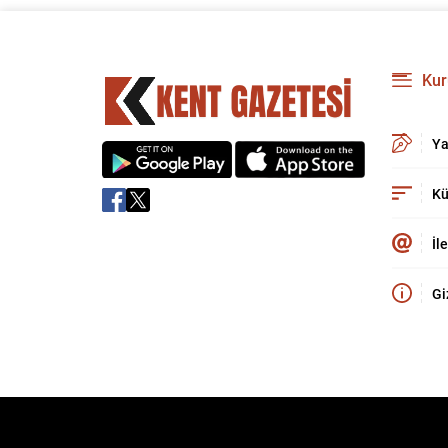
Kur
Ya
Kü
İl
Gi