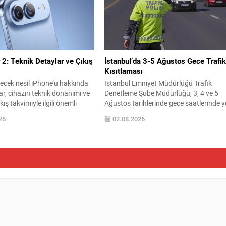
anınmayan kişilerden alınan açık
getiriyor. Aşağıda öne çıkan değişiklikle
kkatli olunması gerektiği
ve kullanım notları özetlenmiştir.
Üretim yeri, hayvan sağlığı,
Anketlerde esneklik ve...
ulları ve...
 2: Teknik Detaylar ve Çıkış
İstanbul’da 3-5 Ağustos Gece Trafi
Kısıtlaması
lecek nesil iPhone’u hakkında
İstanbul Emniyet Müdürlüğü Trafik
lar, cihazın teknik donanımı ve
Denetleme Şube Müdürlüğü, 3, 4 ve 5
ış takvimiyle ilgili önemli
Ağustos tarihlerinde gece saatlerinde y
iyor. Sızan bilgiler, modelin
düzenlemesi yapılacağını duyurdu.
26
02.08.2026
 performans tarafında bazı
Planlamaya göre, her gece 01.00 ile
i değişiklikler içereceğini
05.00 saatleri arasında bazı güzergahl
 Raporlara göre telefonun
geçici olarak trafiğe kapatılacak. Belirti
a ve ağ bileşenlerinde
saat aralığında kapatılacak yollar
er bulunuyor; ayrıca kamera ve
arasında Beylerbeyi Köprü Katılımı, Kısık
kleri de kullanıcı beklentilerini
Caddesi Altunizade Köprü Katılımı,
k şekilde...
Altunizade Kavşağı...