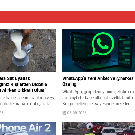
ra Süt Uyarısı:
WhatsApp’a Yeni Anket ve @herkes
ınız Kişilerden Bidonla
Özelliği
 Alırken Dikkatli Olun!”
WhatsApp, grup deneyimini geliştirmek
 bazı kişilerin araçlarla veya
amacıyla birkaç kullanışlı özellik tanıttı.
 mahalle mahalle dolaşarak
Bu güncellemeler sayesinde anketler
a kaynağı ve üretim koşulları
daha esnek hale geliyor; ayrıca kalabalı
26
05.08.2026
an süt sattığı yönündeki
gruplarda herkesin dikkatini anında
ıda güvenliği konusundaki
çekmek kolaylaşıyor. Platforma eklene
yeniden gündeme getirdi.
yenilikler, grup içi organizasyonları ve
a önemli bir uyarı yapılarak,
duyuruları yönetmeyi daha pratik bir hâ