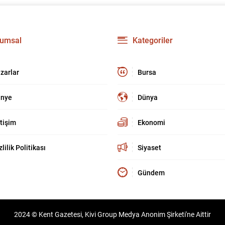
umsal
Kategoriler
zarlar
Bursa
nye
Dünya
etişim
Ekonomi
zlilik Politikası
Siyaset
Gündem
2024 © Kent Gazetesi, Kivi Group Medya Anonim Şirketi'ne Aittir