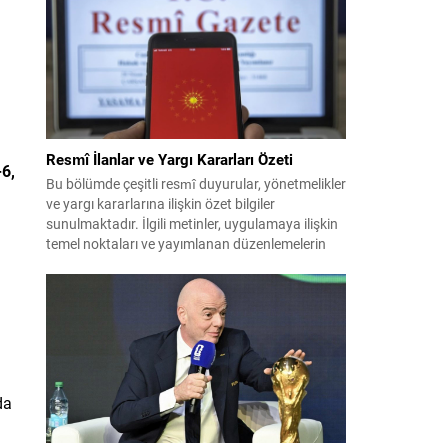
İran ile Umman arasında varılan ve Hürmüz
üzerinden alternatif bir nakliye...
Resmî İlanlar ve Yargı Kararları Özeti
6,
Bu bölümde çeşitli resmî duyurular, yönetmelikler
ve yargı kararlarına ilişkin özet bilgiler
sunulmaktadır. İlgili metinler, uygulamaya ilişkin
temel noktaları ve yayımlanan düzenlemelerin
kısa açıklamalarını içerir. Aşağıdaki içerik, farklı
kategorilerdeki kararların ve ilânların kolay
okunur biçimde düzenlenmiş hâlidir. Önemli
başlıklar kalın ve altı çizili şekilde vurgulanmıştır;
böylece dikkat çeken maddeler çabuk...
da