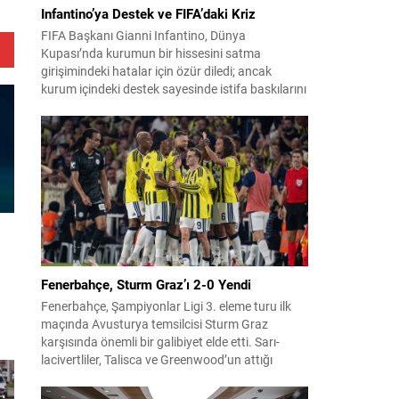
Infantino’ya Destek ve FIFA’daki Kriz
FIFA Başkanı Gianni Infantino, Dünya
Kupası’nda kurumun bir hissesini satma
girişimindeki hatalar için özür diledi; ancak
kurum içindeki destek sayesinde istifa baskılarını
şimdilik savuşturabildi. Fas’ta yapılan uzun kriz
görüşmelerinin ardından yönetim kurulu
Infantino’ya tam destek verdiğini açıkladı.
Sızdırılan plan detayları ve ulusal federasyonlara
verilen teşvik tekliflerinin ortaya çıkışı, yoğun
eleştirilere...
Fenerbahçe, Sturm Graz’ı 2-0 Yendi
Fenerbahçe, Şampiyonlar Ligi 3. eleme turu ilk
maçında Avusturya temsilcisi Sturm Graz
k
karşısında önemli bir galibiyet elde etti. Sarı-
lacivertliler, Talisca ve Greenwood’un attığı
n
gollerle sahadan 2-0 üstün ayrıldı ve rövanş
öncesi avantaj sağladı. Karşılaşma sonrası
le