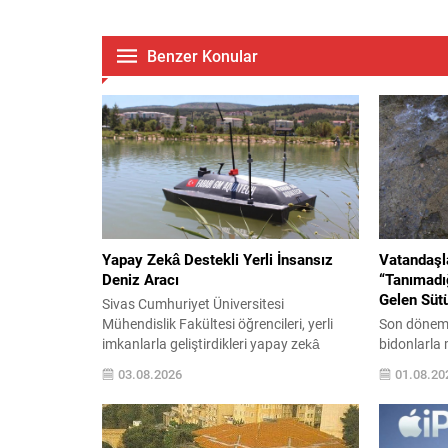
Benzer Konular
Yapay Zekâ Destekli Yerli İnsansız
Vatandaşla
Deniz Aracı
“Tanımadığ
Gelen Sütü
Sivas Cumhuriyet Üniversitesi
Mühendislik Fakültesi öğrencileri, yerli
Son dönemde
imkanlarla geliştirdikleri yapay zekâ
bidonlarla
destekli insansız deniz aracı (İDA)
vatandaşlar
03.08.2026
01.08.20
projesiyle savunma teknolojilerinde dikkat
belli olmay
çeken bir çalışma ortaya koydu. Araç;
iddialar, g
kamera, sensör ve drone
endişeleri 
entegrasyonuyla çevresini analiz edip
Vatandaşlar