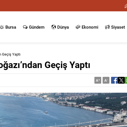
Bursa
Gündem
Dünya
Ekonomi
Siyaset
n Geçiş Yaptı
oğazı’ndan Geçiş Yaptı
A
+
A
-