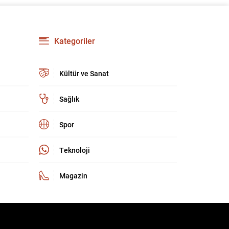
yenilikler, grup içi organizasyonları ve duyuruları
yönetmeyi daha pratik bir hâle getiriyor. Aşağıda
öne çıkan değişiklikler ve kullanım notları
özetlenmiştir. Anketlerde esneklik ve...
Kategoriler
Kültür ve Sanat
Sağlık
Spor
Teknoloji
Magazin