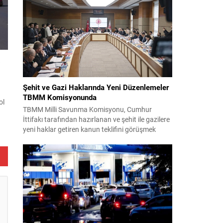
takım yönetimi mücadeleyi değerlendirdi ve
r
gelecek planlarına dair bilgi verdi. Futboldan
sorumlu yönetici Cihan Kamer,...
k
Şehit ve Gazi Haklarında Yeni Düzenlemeler
TBMM Komisyonunda
ol
TBMM Milli Savunma Komisyonu, Cumhur
İttifakı tarafından hazırlanan ve şehit ile gazilere
yeni haklar getiren kanun teklifini görüşmek
ar
üzere toplandı. Görüşmelerin sonunda teklif
len
komisyonda kabul edildi ve bir dizi düzenleme
benimsendi. Teklif kapsamında, vazife
lı
malullerinden hayatını kaybedenlerin anne ve
babalarına bağlanacak aylık tutarının, net asgari
ücretin altında olmayacağı hükme bağlanıyor....