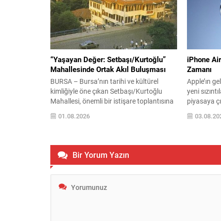
otonom görevler gerçekleştirebiliyor.
özellikle t
Geliştirilen sistem, deniz üzerinde
sütlerde di
bağımsız hareket edebilmenin ötesinde;
belirtildi. 
hava, kara ve deniz unsurlarını...
saklama koş
“Yaşayan Değer: Setbaşı/Kurtoğlu”
iPhone Air
Mahallesinde Ortak Akıl Buluşması
Zamanı
BURSA – Bursa’nın tarihi ve kültürel
Apple’ın ge
kimliğiyle öne çıkan Setbaşı/Kurtoğlu
yeni sızıntı
Mahallesi, önemli bir istişare toplantısına
piyasaya çık
ev sahipliği yaptı. Setbaşı/Kurtoğlu
ipuçları ver
01.08.2026
03.08.20
Mahalle Muhtarı Fatih Kapuci’nin ev
tasarım ve
sahipliğinde gerçekleştirilen buluşmada,
dikkat çekic
AK Parti Bursa İl Başkanı Davut Gürkan,
gösteriyor.
Yıldırım Belediye Başkanı Oktay Yılmaz ve
donanımınd
Bir Yorum Yazın
AK Parti Yıldırım İlçe Başkanı İrfan
yükseltmel
Akkaya mahalleyi ziyaret ederek...
ekran özelli
karşılayaca