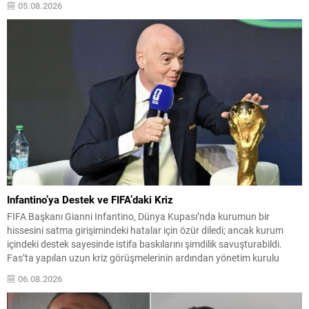
05.08.2026
organize edilen 2026 Türkiye Alpagut Şampiyonası, 30 Temmuz–2
Ağustos 2026 tarihleri arasında Ankara Keçiören Taha Akgül Spor
Salonu’nda büyük...
Infantino’ya Destek ve FIFA’daki Kriz
FIFA Başkanı Gianni Infantino, Dünya Kupası’nda kurumun bir
hissesini satma girişimindeki hatalar için özür diledi; ancak kurum
içindeki destek sayesinde istifa baskılarını şimdilik savuşturabildi.
Fas’ta yapılan uzun kriz görüşmelerinin ardından yönetim kurulu
Infantino’ya tam destek verdiğini açıkladı. Sızdırılan plan detayları ve
06.08.2026
ulusal federasyonlara verilen teşvik tekliflerinin ortaya çıkışı, yoğun
eleştirilere...