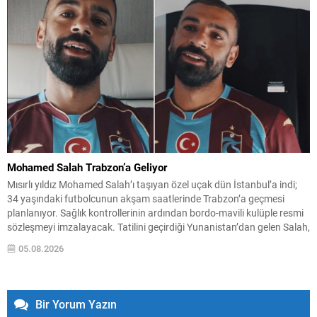
Mohamed Salah Trabzon’a Geliyor
Mısırlı yıldız Mohamed Salah’ı taşıyan özel uçak dün İstanbul’a indi;
34 yaşındaki futbolcunun akşam saatlerinde Trabzon’a geçmesi
planlanıyor. Sağlık kontrollerinin ardından bordo-mavili kulüple resmi
sözleşmeyi imzalayacak. Tatilini geçirdiği Yunanistan’dan gelen Salah,
uçakta Trabzonspor’un 61 numaralı formasıyla poz verdi ve kulübün
05.08.2026
sosyal medya hesabından taraftarlara seslendi: “Trabzon hazır
mısın? Çok yakında...
Bir Yorum Yazın