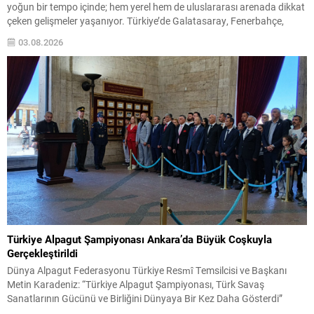
yoğun bir tempo içinde; hem yerel hem de uluslararası arenada dikkat
çeken gelişmeler yaşanıyor. Türkiye’de Galatasaray, Fenerbahçe,
Beşiktaş ve Trabzonspor gibi büyük kulüpler transfer çalışmalarıyla
03.08.2026
taraftar beklentilerini karşılamaya çalışırken; Avrupa kulüpleri de
transfer stratejilerini belirleyerek sezon...
Türkiye Alpagut Şampiyonası Ankara’da Büyük Coşkuyla
Gerçekleştirildi
Dünya Alpagut Federasyonu Türkiye Resmî Temsilcisi ve Başkanı
Metin Karadeniz: “Türkiye Alpagut Şampiyonası, Türk Savaş
Sanatlarının Gücünü ve Birliğini Dünyaya Bir Kez Daha Gösterdi”
Dünya Alpagut Federasyonu Türkiye Resmî Temsilciliği tarafından