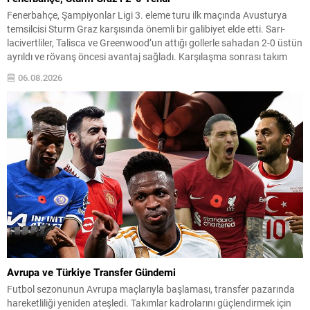
Fenerbahçe, Şampiyonlar Ligi 3. eleme turu ilk maçında Avusturya
temsilcisi Sturm Graz karşısında önemli bir galibiyet elde etti. Sarı-
lacivertliler, Talisca ve Greenwood’un attığı gollerle sahadan 2-0 üstün
ayrıldı ve rövanş öncesi avantaj sağladı. Karşılaşma sonrası takım
yönetimi mücadeleyi değerlendirdi ve gelecek planlarına dair bilgi
06.08.2026
verdi. Futboldan sorumlu yönetici Cihan Kamer,...
Avrupa ve Türkiye Transfer Gündemi
Futbol sezonunun Avrupa maçlarıyla başlaması, transfer pazarında
hareketliliği yeniden ateşledi. Takımlar kadrolarını güçlendirmek için