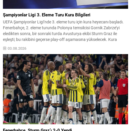
Şampiyonlar Ligi 3. Eleme Turu Kura Bilgileri
UEFA Şampiyonlar Ligi’nde 3. eleme turu için kura heyecanı başladı.
Fenerbahçe, 2. eleme turunda Polonya temsilcisi Gornik Zabrze’yi
eledikten sonra, bir sonraki turda Avusturya ekibi Sturm Graz ile
eşleşti; bu rakibini geçerse play-off aşamasına yükselecek. Kura
çekimi, 3 Ağustos 2026 Pazartesi günü saat 13.00‘te İsviçre’nin Nyon
03.08.2026
kentindeki UEFA Genel Merkezi’nde...
Fenerbahçe, Sturm Graz’ı 2-0 Yendi