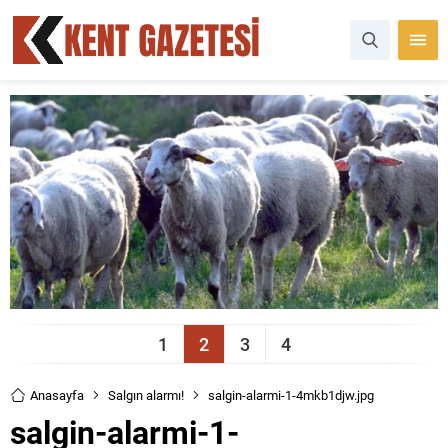
1
2
3
4
Anasayfa
Salgın alarmı!
salgin-alarmi-1-4mkb1djw.jpg
salgin-alarmi-1-