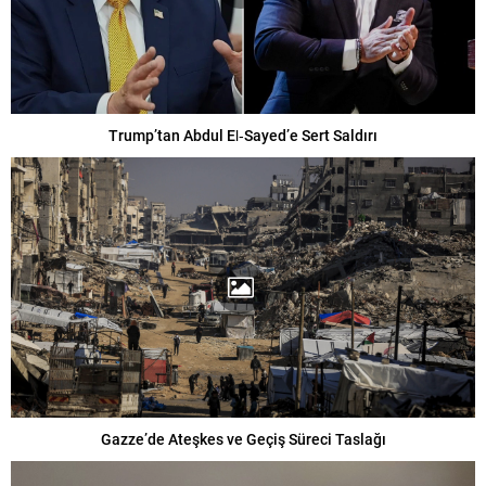
Trump’tan Abdul El‑Sayed’e Sert Saldırı
Gazze’de Ateşkes ve Geçiş Süreci Taslağı