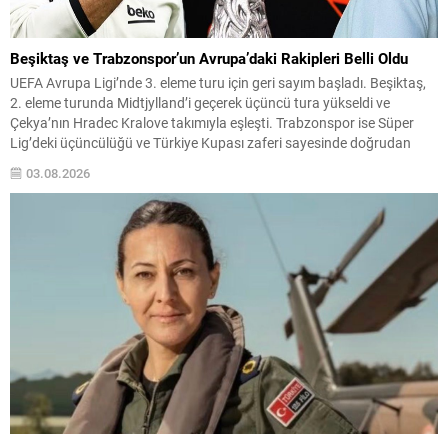
Beşiktaş ve Trabzonspor’un Avrupa’daki Rakipleri Belli Oldu
UEFA Avrupa Ligi’nde 3. eleme turu için geri sayım başladı. Beşiktaş,
2. eleme turunda Midtjylland’i geçerek üçüncü tura yükseldi ve
Çekya’nın Hradec Kralove takımıyla eşleşti. Trabzonspor ise Süper
Lig’deki üçüncülüğü ve Türkiye Kupası zaferi sayesinde doğrudan
play-off turundan turnuvaya katılma hakkı elde etti. Play-off
03.08.2026
Eşleşmeleri ve Tarihler Beşiktaş, 3. eleme...