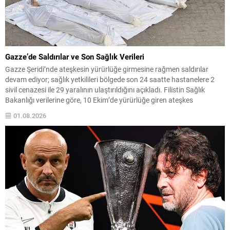
Gazze’de Saldırılar ve Son Sağlık Verileri
Gazze Şeridi’nde ateşkesin yürürlüğe girmesine rağmen saldırılar
devam ediyor; sağlık yetkilileri bölgede son 24 saatte hastanelere 2
sivil cenazesi ile 29 yaralının ulaştırıldığını açıkladı. Filistin Sağlık
Bakanlığı verilerine göre, 10 Ekim’de yürürlüğe giren ateşkes
anlaşmasından bu yana yaralı sayısı 4 bin 53e yükseldi, ölü sayısı ise
01.08.2026
bin 222 olarak kaydedildi....