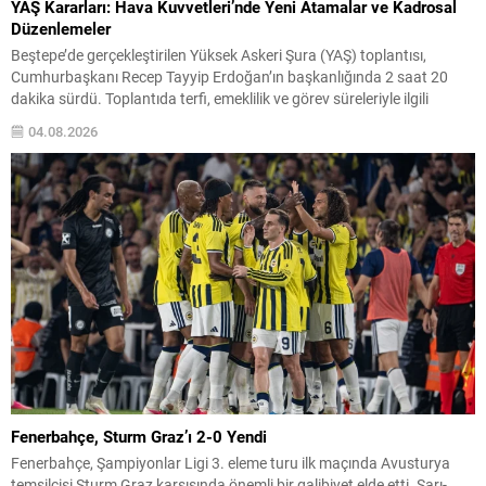
YAŞ Kararları: Hava Kuvvetleri’nde Yeni Atamalar ve Kadrosal
Düzenlemeler
Beştepe’de gerçekleştirilen Yüksek Askeri Şura (YAŞ) toplantısı,
Cumhurbaşkanı Recep Tayyip Erdoğan’ın başkanlığında 2 saat 20
dakika sürdü. Toplantıda terfi, emeklilik ve görev süreleriyle ilgili
kararlar ele alındı. YAŞ kararları kapsamında kuvvet komutanlıkları ile
04.08.2026
üst düzey rütbelerdeki değişiklikler açıklandı; atama ve süre
uzatmaları ile bazı personelin emekliliğe sevkleri belirlendi. Hava
Kuvvetleri...
Fenerbahçe, Sturm Graz’ı 2-0 Yendi
Fenerbahçe, Şampiyonlar Ligi 3. eleme turu ilk maçında Avusturya
temsilcisi Sturm Graz karşısında önemli bir galibiyet elde etti. Sarı-