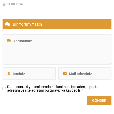
Toplumsal Bütünleşmenin Güçlendirilmesi” başlığıyla hazırlandı.
04.08.2026
MHP’de ilk imzayı Genel Başkan Devlet Bahçeli...
Bir Yorum Yazın
Daha sonraki yorumlarımda kullanılması için adım, e-posta
adresim ve site adresim bu tarayıcıya kaydedilsin.