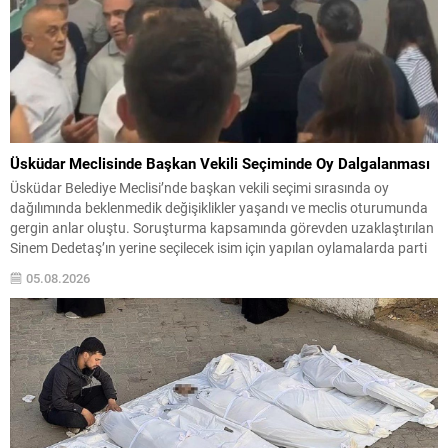
Üsküdar Meclisinde Başkan Vekili Seçiminde Oy Dalgalanması
Üsküdar Belediye Meclisi’nde başkan vekili seçimi sırasında oy
dağılımında beklenmedik değişiklikler yaşandı ve meclis oturumunda
gergin anlar oluştu. Soruşturma kapsamında görevden uzaklaştırılan
Sinem Dedetaş’ın yerine seçilecek isim için yapılan oylamalarda parti
içi dengeler gündemin merkezine oturdu. CHP’nin adayı Sibel Tan
05.08.2026
Çetinkaya ile AK Parti’nin adayı Dündar Ziya Gültekin arasında
geçen...