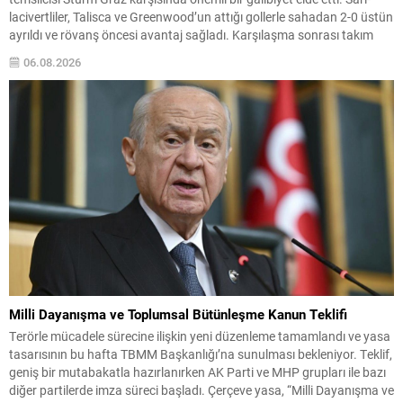
lacivertliler, Talisca ve Greenwood’un attığı gollerle sahadan 2-0 üstün
ayrıldı ve rövanş öncesi avantaj sağladı. Karşılaşma sonrası takım
yönetimi mücadeleyi değerlendirdi ve gelecek planlarına dair bilgi
06.08.2026
verdi. Futboldan sorumlu yönetici Cihan Kamer,...
Milli Dayanışma ve Toplumsal Bütünleşme Kanun Teklifi
Terörle mücadele sürecine ilişkin yeni düzenleme tamamlandı ve yasa
tasarısının bu hafta TBMM Başkanlığı’na sunulması bekleniyor. Teklif,
geniş bir mutabakatla hazırlanırken AK Parti ve MHP grupları ile bazı
diğer partilerde imza süreci başladı. Çerçeve yasa, “Milli Dayanışma ve