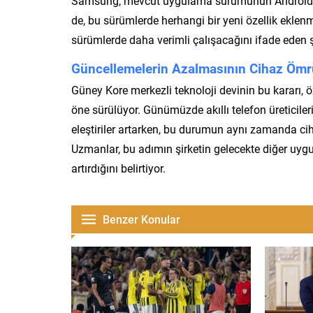
Samsung, mevcut uygulama sürümünün Android 11
de, bu sürümlerde herhangi bir yeni özellik ekle
sürümlerde daha verimli çalışacağını ifade eden şi
Güncellemelerin Azalmasının Cihaz Ömr
Güney Kore merkezli teknoloji devinin bu kararı, öz
öne sürülüyor. Günümüzde akıllı telefon üreticiler
eleştiriler artarken, bu durumun aynı zamanda cih
Uzmanlar, bu adımın şirketin gelecekte diğer uygul
artırdığını belirtiyor.
Benzer Konular