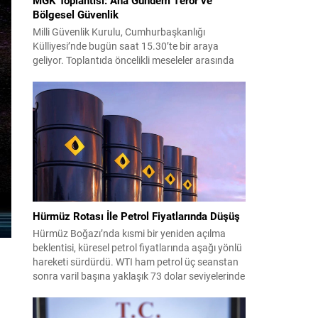
Bölgesel Güvenlik
Milli Güvenlik Kurulu, Cumhurbaşkanlığı
Külliyesi’nde bugün saat 15.30’te bir araya
geliyor. Toplantıda öncelikli meseleler arasında
terörle mücadele ve sahadaki son gelişmeler yer
alıyor. Meclis’e sunulan Terörsüz Türkiye Kanun
Teklifi çerçevesinde, örgütün silah bırakma
sürecinin mevcut durumu ve istihbarat raporları
detaylı şekilde değerlendirilecek. Ayrıca,
yürütülen operasyonlar ve koordinasyon
mekanizmaları masada olacak....
Hürmüz Rotası İle Petrol Fiyatlarında Düşüş
Hürmüz Boğazı’nda kısmi bir yeniden açılma
beklentisi, küresel petrol fiyatlarında aşağı yönlü
hareketi sürdürdü. WTI ham petrol üç seanstan
sonra varil başına yaklaşık 73 dolar seviyelerinde
işlem görürken, Türkiye piyasalarının takip ettiği
Brent petrol ise yaklaşık 78 dolar civarındaydı.