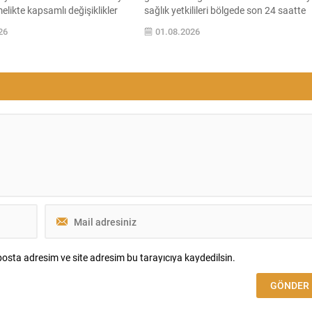
melikte kapsamlı değişiklikler
sağlık yetkilileri bölgede son 24 saatte
 düzenleme, su kaynaklarına
hastanelere 2 sivil cenazesi ile 29
26
01.08.2026
ilecek faaliyetlere karşı daha
yaralının ulaştırıldığını açıkladı. Filistin
er getiriyor ve koruma
Sağlık Bakanlığı verilerine göre, 10
 bilimsel temele oturtuyor.
Ekim’de yürürlüğe giren ateşkes
 ortaya çıkabilecek noktasal
anlaşmasından bu yana yaralı sayısı 4
rlilik kaynaklarının önlenmesi
bin 53e yükseldi, ölü sayısı ise bin 222
urumlar gerekli tedbirleri
olarak kaydedildi....
kümlü olacak....
osta adresim ve site adresim bu tarayıcıya kaydedilsin.