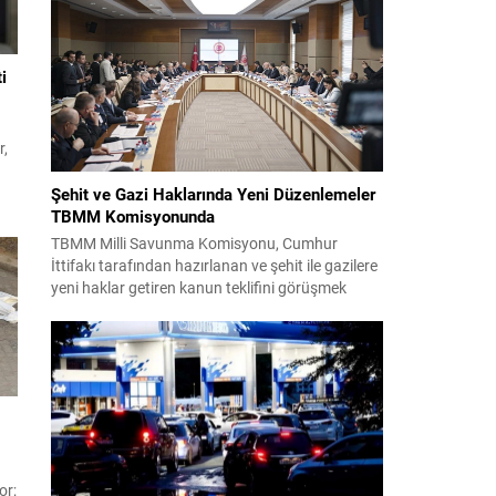
takım yönetimi mücadeleyi değerlendirdi ve
gelecek planlarına dair bilgi verdi. Futboldan
sorumlu yönetici Cihan Kamer,...
i
n
r,
Şehit ve Gazi Haklarında Yeni Düzenlemeler
TBMM Komisyonunda
TBMM Milli Savunma Komisyonu, Cumhur
İttifakı tarafından hazırlanan ve şehit ile gazilere
lın
yeni haklar getiren kanun teklifini görüşmek
ece
üzere toplandı. Görüşmelerin sonunda teklif
komisyonda kabul edildi ve bir dizi düzenleme
benimsendi. Teklif kapsamında, vazife
malullerinden hayatını kaybedenlerin anne ve
babalarına bağlanacak aylık tutarının, net asgari
ücretin altında olmayacağı hükme bağlanıyor....
or;