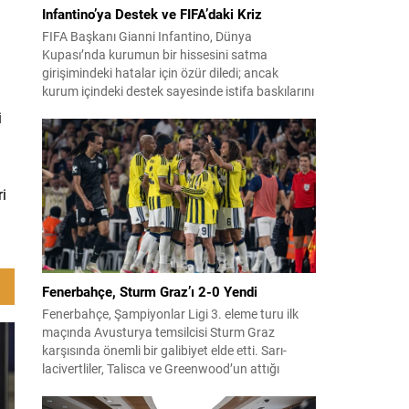
Infantino’ya Destek ve FIFA’daki Kriz
FIFA Başkanı Gianni Infantino, Dünya
Kupası’nda kurumun bir hissesini satma
girişimindeki hatalar için özür diledi; ancak
kurum içindeki destek sayesinde istifa baskılarını
şimdilik savuşturabildi. Fas’ta yapılan uzun kriz
i
görüşmelerinin ardından yönetim kurulu
Infantino’ya tam destek verdiğini açıkladı.
Sızdırılan plan detayları ve ulusal federasyonlara
verilen teşvik tekliflerinin ortaya çıkışı, yoğun
ri
eleştirilere...
Fenerbahçe, Sturm Graz’ı 2-0 Yendi
Fenerbahçe, Şampiyonlar Ligi 3. eleme turu ilk
maçında Avusturya temsilcisi Sturm Graz
karşısında önemli bir galibiyet elde etti. Sarı-
lacivertliler, Talisca ve Greenwood’un attığı
gollerle sahadan 2-0 üstün ayrıldı ve rövanş
öncesi avantaj sağladı. Karşılaşma sonrası