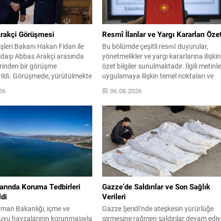
Arakçi Görüşmesi
Resmî İlanlar ve Yargı Kararları Özet
işleri Bakanı Hakan Fidan ile
Bu bölümde çeşitli resmî duyurular,
idaşı Abbas Arakçi arasında
yönetmelikler ve yargı kararlarına ilişki
erinden bir görüşme
özet bilgiler sunulmaktadır. İlgili metinle
rildi. Görüşmede, yürütülmekte
uygulamaya ilişkin temel noktaları ve
ere sürecinin güncel durumu
yayımlanan düzenlemelerin kısa
26
06.08.2026
e bölgedeki gerginliğin
açıklamalarını içerir. Aşağıdaki içerik,
na yönelik adımlar
farklı kategorilerdeki kararların ve
ldi. Fidan, Türkiye’nin
ilânların kolay okunur biçimde
n sona ermesi ve kalıcı barışın
düzenlenmiş hâlidir. Önemli başlıklar ka
için aktif bir rol oynamaya
ve altı çizili şekilde vurgulanmıştır; böyl
ğini vurguladı. Bu...
dikkat çeken maddeler çabuk...
arında Koruma Tedbirleri
Gazze’de Saldırılar ve Son Sağlık
ldi
Verileri
rman Bakanlığı, içme ve
Gazze Şeridi’nde ateşkesin yürürlüğe
uyu havzalarının korunmasıyla
girmesine rağmen saldırılar devam ediy