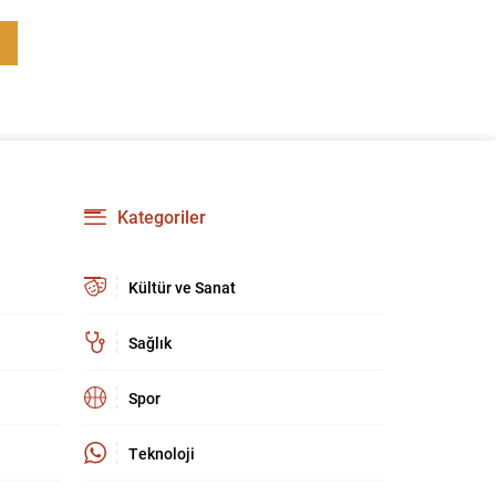
yenilikler, grup içi organizasyonları ve duyuruları
yönetmeyi daha pratik bir hâle getiriyor. Aşağıda
öne çıkan değişiklikler ve kullanım notları
özetlenmiştir. Anketlerde esneklik ve...
Kategoriler
Kültür ve Sanat
Sağlık
Spor
Teknoloji