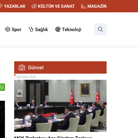
YAZARLAR
KÜLTÜR VE SANAT
MAGAZİN
Spor
Sağlık
Teknoloji
Güncel
Tümünü Gör
MGK Toplantısı: Ana Gündem Terör ve