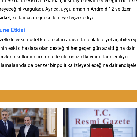
 ve daha eski cihazlarda çalışmaya devam edeceğini belirtse
nmeyeceğini vurguladı. Ayrıca, uygulamanın Android 12 ve üzeri
rket, kullanıcıları güncellemeye teşvik ediyor.
üne Etkisi
ellikle eski model kullanıcıları arasında tepkilere yol açabileceğ
inin eski cihazlara olan desteğini her geçen gün azalttığına dair
azların kullanım ömrünü de olumsuz etkilediği ifade ediliyor.
amalarında da benzer bir politika izleyebileceğine dair endişele