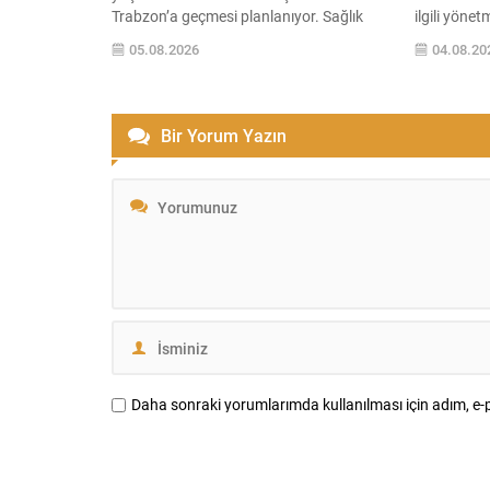
Trabzon’a geçmesi planlanıyor. Sağlık
ilgili yönet
kontrollerinin ardından bordo-mavili
yaptı. Yeni
05.08.2026
04.08.20
kulüple resmi sözleşmeyi imzalayacak.
zarar vereb
Tatilini geçirdiği Yunanistan’dan gelen
sıkı önleml
Salah, uçakta Trabzonspor’un 61
süreçlerini
numaralı formasıyla poz verdi ve kulübün
Havzalarda
Bir Yorum Yazın
sosyal medya hesabından taraftarlara
ve yayılı ki
seslendi: “Trabzon hazır mısın? Çok
için ilgili k
yakında...
almakla yü
Daha sonraki yorumlarımda kullanılması için adım, e-p