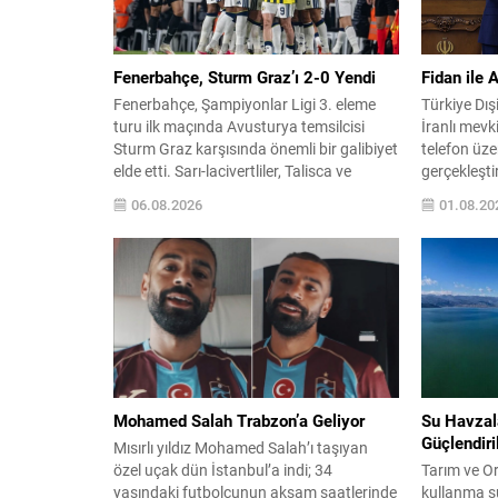
Fenerbahçe, Sturm Graz’ı 2-0 Yendi
Fidan ile 
Fenerbahçe, Şampiyonlar Ligi 3. eleme
Türkiye Dış
turu ilk maçında Avusturya temsilcisi
İranlı mevk
Sturm Graz karşısında önemli bir galibiyet
telefon üz
elde etti. Sarı-lacivertliler, Talisca ve
gerçekleşti
Greenwood’un attığı gollerle sahadan 2-0
olan müzak
06.08.2026
01.08.20
üstün ayrıldı ve rövanş öncesi avantaj
ele alındı v
sağladı. Karşılaşma sonrası takım
azaltılması
yönetimi mücadeleyi değerlendirdi ve
değerlendiri
gelecek planlarına dair bilgi verdi.
çatışmaları
Futboldan sorumlu yönetici Cihan
sağlanması 
Kamer,...
devam edece
Mohamed Salah Trabzon’a Geliyor
Su Havzal
Güçlendiri
Mısırlı yıldız Mohamed Salah’ı taşıyan
özel uçak dün İstanbul’a indi; 34
Tarım ve O
yaşındaki futbolcunun akşam saatlerinde
kullanma s