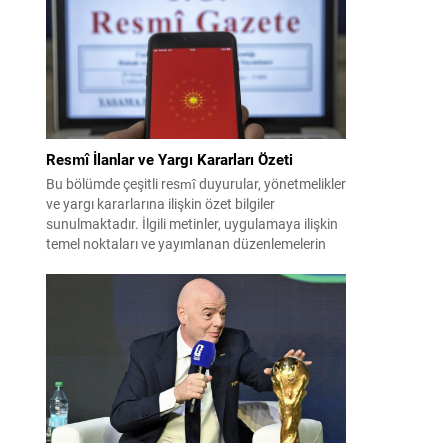
İran ile Umman arasında varılan ve Hürmüz
üzerinden alternatif bir nakliye...
Resmî İlanlar ve Yargı Kararları Özeti
Bu bölümde çeşitli resmî duyurular, yönetmelikler
ve yargı kararlarına ilişkin özet bilgiler
sunulmaktadır. İlgili metinler, uygulamaya ilişkin
temel noktaları ve yayımlanan düzenlemelerin
kısa açıklamalarını içerir. Aşağıdaki içerik, farklı
kategorilerdeki kararların ve ilânların kolay
okunur biçimde düzenlenmiş hâlidir. Önemli
başlıklar kalın ve altı çizili şekilde vurgulanmıştır;
böylece dikkat çeken maddeler çabuk...