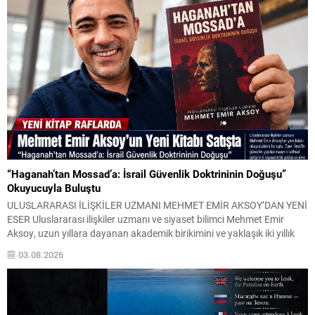
“Haganah’tan Mossad’a: İsrail Güvenlik Doktrininin Doğuşu”
Okuyucuyla Buluştu
ULUSLARARASI İLİŞKİLER UZMANI MEHMET EMİR AKSOY’DAN YENİ
ESER Uluslararası ilişkiler uzmanı ve siyaset bilimci Mehmet Emir
Aksoy, uzun yıllara dayanan akademik birikimini ve yaklaşık iki yıllık
yoğun araştırma sürecini yeni kitabında bir araya getirdi.
03.08.2026
“Haganah’tan Mossad’a: İsrail Güvenlik Doktrininin Doğuşu” adlı eser,
İsrail’in güvenlik anlayışının tarihsel gelişimini, istihbarat
yapılanmasını, askerî...