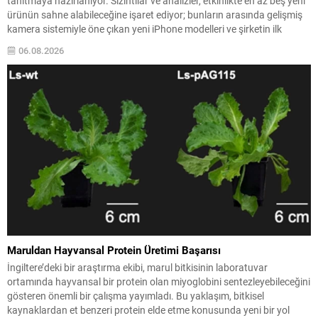
tanıtmaya hazırlanıyor. Sızıntılar ve analizler, etkinlikte en az beş yeni
ürünün sahne alabileceğine işaret ediyor; bunların arasında gelişmiş
kamera sistemiyle öne çıkan yeni iPhone modelleri ve şirketin ilk
katlanabilir telefonu öne çıkıyor. Pro serisi iPhone’ların teknik
06.08.2026
iyileştirmeleri, daha büyük piller ve...
Maruldan Hayvansal Protein Üretimi Başarısı
İngiltere’deki bir araştırma ekibi, marul bitkisinin laboratuvar
ortamında hayvansal bir protein olan miyoglobini sentezleyebileceğini
gösteren önemli bir çalışma yayımladı. Bu yaklaşım, bitkisel
kaynaklardan et benzeri protein elde etme konusunda yeni bir yol