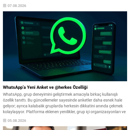
açıyor. Araştırmada, domuz miyoglobin genleri marul ve tütün
07.08.2026
kloroplastlarına aktarılırken bitkilere herhangi bir fotosentez
bozukluğu yaşatılmadı; genetik değişiklikli...
WhatsApp’a Yeni Anket ve @herkes Özelliği
WhatsApp, grup deneyimini geliştirmek amacıyla birkaç kullanışlı
özellik tanıttı. Bu güncellemeler sayesinde anketler daha esnek hale
geliyor; ayrıca kalabalık gruplarda herkesin dikkatini anında çekmek
kolaylaşıyor. Platforma eklenen yenilikler, grup içi organizasyonları ve
duyuruları yönetmeyi daha pratik bir hâle getiriyor. Aşağıda öne çıkan
05.08.2026
değişiklikler ve kullanım notları özetlenmiştir. Anketlerde esneklik ve...