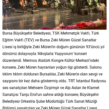
Bursa Büyükşehir Belediyesi, TSK Mehmetçik Vakfı, Türk
Eğitim Vakfı (TEV) ve Bursa Zeki Müren Güzel Sanatlar
Lisesi iş birliğiyle Zeki Müren’in doğum gününün 93’üncü yıl
dönümü dolayısıyla ‘Alkışlarla Yaşıyorum’ konseri
düzenlendi. Merinos Atatürk Kongre Kültür Merkezi’ndeki
konsere, Zeki Müren hayranları yoğun ilgi gösterdi. Salonu
tıklım tıklım dolduran Bursalılar, Zeki Müren’e olan sevgi ve
saygısını bir kez daha göstermiş oldu. TRT İstanbul Radyosu
ses sanatçıları Mehsem Özşimşir ve Alp Aslan ile Klarnet
Sanatçısı Tanju Erol’un sahne aldığı konsere, Büyükşehir
Belediyesi Orkestra Şube Müdürlüğü Türk Sanat Müziği
Bölümü sanatçıları ve Zeki Müren Güzel Sanatlar Lisesi