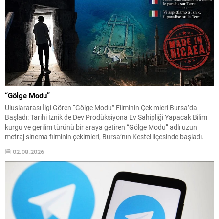
“Gölge Modu”
Uluslararası İlgi Gören “Gölge Modu” Filminin Çekimleri Bursa’da
Başladı: Tarihi İznik de Dev Prodüksiyona Ev Sahipliği Yapacak Bilim
kurgu ve gerilim türünü bir araya getiren “Gölge Modu” adlı uzun
metraj sinema filminin çekimleri, Bursa’nın Kestel ilçesinde başladı.
Henüz hazırlık sürecindeyken uluslararası sinema çevrelerinin
02.08.2026
dikkatini çekmeyi başaran yapım, hem güçlü oyuncu...