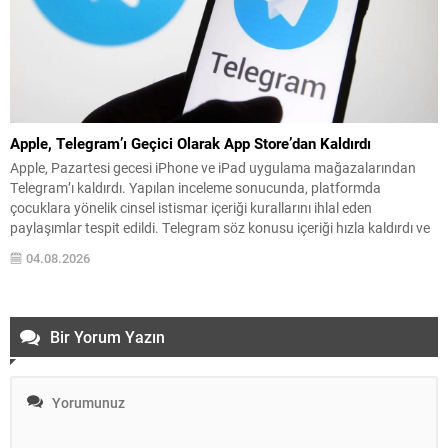
Apple, Telegram’ı Geçici Olarak App Store’dan Kaldırdı
Apple, Pazartesi gecesi iPhone ve iPad uygulama mağazalarından
Telegram’ı kaldırdı. Yapılan inceleme sonucunda, platformda
çocuklara yönelik cinsel istismar içeriği kurallarını ihlal eden
paylaşımlar tespit edildi. Telegram söz konusu içeriği hızla kaldırdı ve
paylaşımı yapan kullanıcıyı engelledi; bu adımların ardından uygulama
04.08.2026
yeniden App Store’da yer aldı. Apple’ın İncelemesi ve Telegram’ın
Yanıtı...
Bir Yorum Yazın