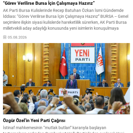
“Görev Verilirse Bursa İçin Çalışmaya Hazırız”
AK Parti Bursa Kulislerinde Recep Batuhan Özkan İsmi Gündemde
İddiası: “Görev Verilirse Bursa İçin Çalışmaya Hazırız” BURSA – Genel
seçimlere ilişkin siyasi kulislerde hareketlilik sürerken, AK Parti Bursa
milletvekili aday adaylığı konusunda yeni isimlerin konuşulmaya
başlandığı öne sürülüyor. Son günlerde Bursa siyaset kulislerinde ve
05.08.2026
çeşitli sivil toplum çevrelerinde dillendirilen iddialara...
Özgür Özel’in Yeni Parti Çağrısı
İstinaf mahkemesinin “mutlak butlan” kararıyla başlayan