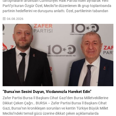
tartışmaların ardından Cumhuriyet Halk Partisi’nden ayrılarak Yeni
Parti’yi kuran Özgür Özel, Meclis’te düzenlenen ilk grup toplantısında
partinin hedeflerini ve duruşunu anlattı. Özel, partilerinin tabandan
doğduğunu, kuruluşunda milletin belirleyici rol oynadığını ve bunun
04.08.2026
gereği olarak hesap verebilirlik ilkesinin merkezde olduğunu vurguladı.
Yeni Parti’nin amaçlarının iktidara...
“Bursa’nın Sesini Duyun, Vicdanınızla Hareket Edin”
Zafer Partisi Bursa İl Başkanı Cihat Gazi’den Bursa Milletvekillerine
Dikkat Çeken Çağrı… BURSA – Zafer Partisi Bursa İl Başkanı Cihat
Gazi, Bursa’nın kronikleşen sorunları ve kentin Türkiye Büyük Millet
Meclisi’ndeki temsil gücü üzerine dikkat çeken açıklamalarda