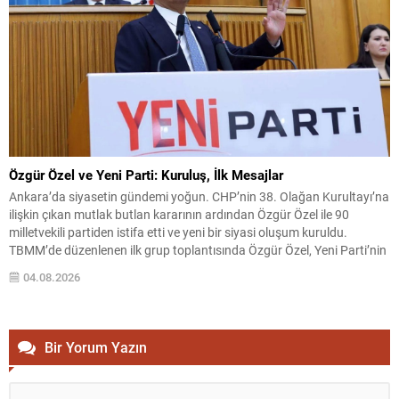
Özgür Özel ve Yeni Parti: Kuruluş, İlk Mesajlar
Ankara’da siyasetin gündemi yoğun. CHP’nin 38. Olağan Kurultayı’na
ilişkin çıkan mutlak butlan kararının ardından Özgür Özel ile 90
milletvekili partiden istifa etti ve yeni bir siyasi oluşum kuruldu.
TBMM’de düzenlenen ilk grup toplantısında Özgür Özel, Yeni Parti’nin
hedeflerini ve yol haritasını paylaştı. Yeni Parti, kuruluş sürecini
04.08.2026
tamamlayıp ilk grup toplantısını...
Bir Yorum Yazın