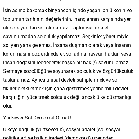
İşin aslına bakarsak bir yandan içinde yaşanılan ülkenin ve
toplumun tarihinin, değerlerinin, inançlarının karşısında yer
alıp öte yandan sol olunamaz. Toplumsal adalet
savunulmadan solculuk yapılamaz. Seçkinler yönetimiyle
sol yan yana gelemez. İnsana düşman olarak veya insanın
korunmasını göz ardı ederek sol adına hayvan hakları veya
insan doğasını reddederek başka bir hak (!) savunulamaz.
Sermaye sözcülüğüne soyunarak solculuk ve özgürlükçülük
taslanamaz. Ayrıca ulusal devleti sahiplenmek ve sol
fikirlerle etki etmek için çaba göstermek yerine milli devlet
karşıtlığını yüceltmek solculuk değil ancak ülke düşmanlığı
olur.
Yurtsever Sol Demokrat Olmak!
Ülkeye bağlılık (yurtseverlik), sosyal adalet (sol sosyal
politikalar) ve halkın iradesi (demokrasi) üzerinden