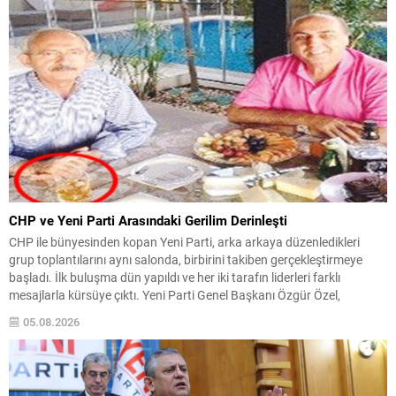
CHP ve Yeni Parti Arasındaki Gerilim Derinleşti
CHP ile bünyesinden kopan Yeni Parti, arka arkaya düzenledikleri
grup toplantılarını aynı salonda, birbirini takiben gerçekleştirmeye
başladı. İlk buluşma dün yapıldı ve her iki tarafın liderleri farklı
mesajlarla kürsüye çıktı. Yeni Parti Genel Başkanı Özgür Özel,
konuşmasında eski partisi CHP’ye yönelik sert eleştiriler yöneltti ve
05.08.2026
CHP’deki isimlere istifa çağrısında bulundu....