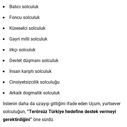
Batıcı solculuk
Foncu solculuk
Küreselci solculuk
Gayri milli solculuk
Irkçı solculuk
Devlet düşmanı solculuk
İnsan karşıtı solculuk
Cinsiyetsizcilik solculuğu
Arkaik dogmatik solculuk
listenin daha da uzayıp gittiğini ifade eden Uçum, yurtsever
solculuğun,
“Terörsüz Türkiye hedefine destek vermeyi
gerektirdiğini”
öne sürdü.