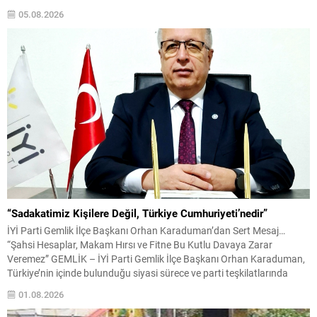
bulundu. Vatandaşların Bursa milletvekillerini ne kadar tanıdığına
05.08.2026
ilişkin yapılan sokak röportajlarını değerlendiren Gazi, ortaya...
“Sadakatimiz Kişilere Değil, Türkiye Cumhuriyeti’nedir”
İYİ Parti Gemlik İlçe Başkanı Orhan Karaduman’dan Sert Mesaj…
“Şahsi Hesaplar, Makam Hırsı ve Fitne Bu Kutlu Davaya Zarar
Veremez” GEMLİK – İYİ Parti Gemlik İlçe Başkanı Orhan Karaduman,
Türkiye’nin içinde bulunduğu siyasi sürece ve parti teşkilatlarında
yaşandığını ifade ettiği tartışmalara ilişkin sert açıklamalarda
01.08.2026
bulundu. Karaduman, açıklamasında terörle mücadele, milli...